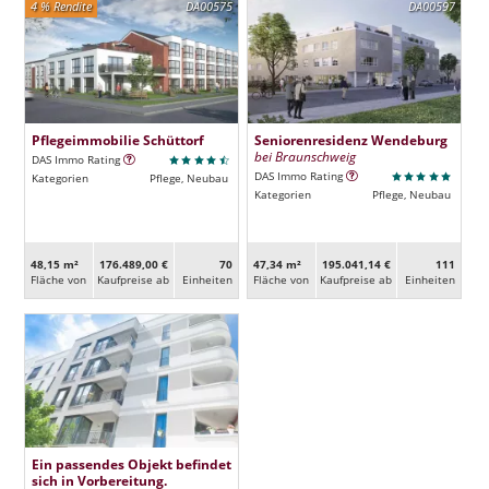
4 % Rendite
DA00575
DA00597
Pflegeimmobilie Schüttorf
Seniorenresidenz Wendeburg
bei Braunschweig
DAS Immo Rating
DAS Immo Rating
Kategorien
Pflege, Neubau
Kategorien
Pflege, Neubau
48,15 m²
176.489,00 €
70
47,34 m²
195.041,14 €
111
Fläche von
Kaufpreise ab
Ein­heiten
Fläche von
Kaufpreise ab
Ein­heiten
Ein passendes Objekt befindet
sich in Vorbereitung.