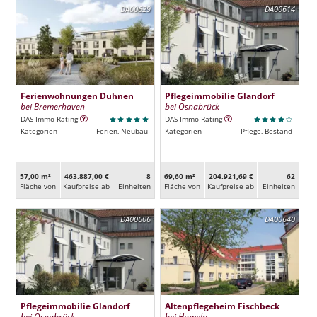
DA00629
DA00614
Ferienwohnungen Duhnen
Pflegeimmobilie Glandorf
bei Bremerhaven
bei Osnabrück
DAS Immo Rating
DAS Immo Rating
Kategorien
Ferien, Neubau
Kategorien
Pflege, Bestand
57,00 m²
463.887,00 €
8
69,60 m²
204.921,69 €
62
Fläche von
Kaufpreise ab
Ein­heiten
Fläche von
Kaufpreise ab
Ein­heiten
DA00606
DA00640
Pflegeimmobilie Glandorf
Altenpflegeheim Fischbeck
bei Osnabrück
bei Hameln