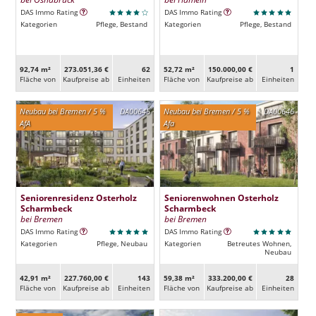
DAS Immo Rating
DAS Immo Rating
Kategorien
Pflege, Bestand
Kategorien
Pflege, Bestand
92,74 m²
273.051,36 €
62
52,72 m²
150.000,00 €
1
Fläche von
Kaufpreise ab
Ein­heiten
Fläche von
Kaufpreise ab
Ein­heiten
Neubau bei Bremen / 5 %
DA00645
Neubau bei Bremen / 5 %
DA00646
AfA
Afa
Seniorenresidenz Osterholz
Seniorenwohnen Osterholz
Scharmbeck
Scharmbeck
bei Bremen
bei Bremen
DAS Immo Rating
DAS Immo Rating
Kategorien
Pflege, Neubau
Kategorien
Betreutes Wohnen,
Neubau
42,91 m²
227.760,00 €
143
59,38 m²
333.200,00 €
28
Fläche von
Kaufpreise ab
Ein­heiten
Fläche von
Kaufpreise ab
Ein­heiten