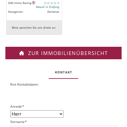
DAS Immo Rating
Aktuell in Prüfung
Kategorien
Denkmal
Bitte sprechen Sie uns direkt an.
ZUR IMMOBILIENÜBERSICHT
KONTAKT
Ihre Kontaktdaten
O
U
b
R
j
L
e
P
Anrede
*
k
f
t
l
P
P
Vorname
*
i
l
f