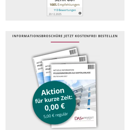
INFOR­MATIONS­BROSCHÜRE JETZT KOSTEN­FREI BESTELLEN