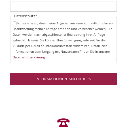
c
f
h
l
t
i
Pflichtfeld
Datenschutz
*
f
c
e
Ich stimme zu, dass meine Angaben aus dem Kontaktformular zur
h
l
Beantwortung meiner Anfrage erhoben und verarbeitet werden. Die
t
d
Daten werden nach abgeschlossener Bearbeitung Ihrer Anfrage
f
e
gelöscht. Hinweis: Sie können Ihre Einwilligung jederzeit für die
l
Zukunft per E-Mail an info@dasinvest.de widerrufen. Detaillierte
d
Informationen zum Umgang mit Nutzerdaten finden Sie in unserer
Datenschutzerklärung
INFORMATIONEN ANFORDERN