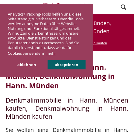
Analytics/Tracking-Tools helfen uns, diese
Seite ständig zu verbessern. Über die Tools
Denkmalimmobilie Hann. Münden,
werden anonyme Daten über Website-
Nutzung und -Funktionalität gesammelt.
Denkmalwohnung Hann. Münden
Wir nutzen die Erkenntnisse, um unsere
Produkte, Dienstleistungen und das
Benutzererlebnis zu verbessern. Sind Sie
DASINVEST
Service
Denkmalimmobilie kaufen
damit einverstanden, dass wir dafür
Cookies verwenden?
mehr
Denkmalimmobilie in Hann.
ablehnen
akzeptieren
Münden, Denkmalwohnung in
Hann. Münden
Denkmalimmobilie in Hann. Münden
kaufen, Denkmalwohnung in Hann.
Münden kaufen
Sie wollen eine Denkmalimmobilie in Hann.