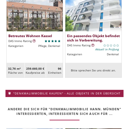
Denkmal-AfA
DA00654
Betreutes Wohnen Kassel
Ein passendes Objekt befindet
sich in Vorbereitung.
DAS Immo Rating
DAS Immo Rating
Kategorien
Pflege, Denkmal
Aktuell in Prüfung
Kategorien
Denkmal
32,76 m²
259.660,00 €
96
Bitte sprechen Sie uns direkt an.
Fläche von
Kaufpreise ab
Ein­heiten
"DENKMALIMMOBILIE KAUFEN" - ALLE OBJEKTE IN DER ÜBERSICHT
ANDERE DIE SICH FÜR "DENKMALIMMOBILIE HANN. MÜNDEN"
INTERESSIERTEN, INTERESSIERTEN SICH AUCH FÜR ...