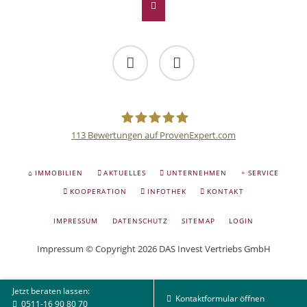
Facebook
Twitter
113
Bewertungen auf ProvenExpert.com
Deutsche
NAVIGATION
IMMOBILIEN
AKTUELLES
UNTERNEHMEN
SERVICE
ÜBERSPRINGEN
Anlage
KOOPERATION
INFOTHEK
KONTAKT
NAVIGATION
IMPRESSUM
DATENSCHUTZ
SITEMAP
LOGIN
und
ÜBERSPRINGEN
Impressum
© Copyright 2026 DAS Invest Vertriebs GmbH
Sachwert
Jetzt beraten lassen:
Investitionen
Kontaktformular öffnen
0511-16 90 80 70