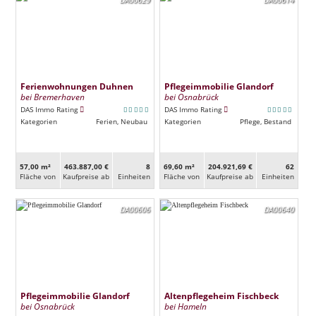
Ferienwohnungen Duhnen
Pflegeimmobilie Glandorf
bei Bremerhaven
bei Osnabrück
DAS Immo Rating
DAS Immo Rating
Kategorien
Ferien, Neubau
Kategorien
Pflege, Bestand
57,00 m²
463.887,00 €
8
69,60 m²
204.921,69 €
62
Fläche von
Kaufpreise ab
Ein­heiten
Fläche von
Kaufpreise ab
Ein­heiten
DA00606
DA00640
Pflegeimmobilie Glandorf
Altenpflegeheim Fischbeck
bei Osnabrück
bei Hameln