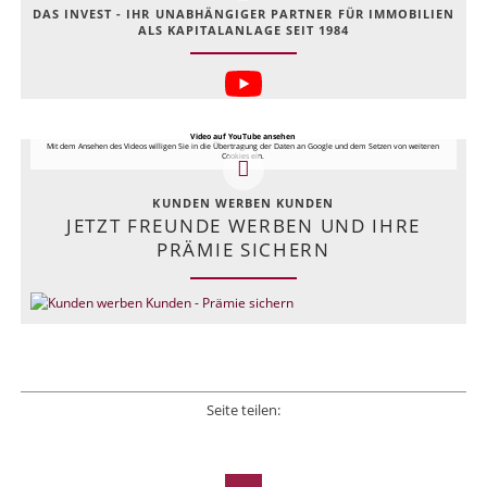
DAS INVEST - IHR UNABHÄNGIGER PARTNER FÜR IMMOBILIEN
ALS KAPITALANLAGE SEIT 1984
Video auf YouTube ansehen
Mit dem Ansehen des Videos willigen Sie in die Übertragung der Daten an Google und dem Setzen von weiteren
Cookies ein.
KUNDEN WERBEN KUNDEN
JETZT FREUNDE WERBEN UND IHRE
PRÄMIE SICHERN
Seite teilen:
Facebook
Twitter
LinkedIn
Xing
E-mail