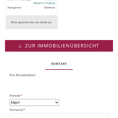
Aktuell in Prüfung
Kategorien
Denkmal
Bitte sprechen Sie uns direkt an.
ZUR IMMOBILIENÜBERSICHT
KONTAKT
Ihre Kontaktdaten
O
U
b
R
j
L
e
P
Anrede
*
k
f
t
l
P
P
Vorname
*
i
l
f
c
a