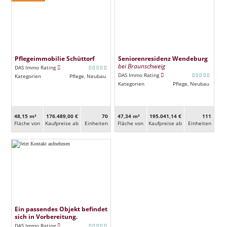
Pflegeimmobilie Schüttorf
Seniorenresidenz Wendeburg
bei Braunschweig
DAS Immo Rating
DAS Immo Rating
Kategorien
Pflege, Neubau
Kategorien
Pflege, Neubau
48,15 m²
176.489,00 €
70
47,34 m²
195.041,14 €
111
Fläche von
Kaufpreise ab
Ein­heiten
Fläche von
Kaufpreise ab
Ein­heiten
Ein passendes Objekt befindet
sich in Vorbereitung.
DAS Immo Rating