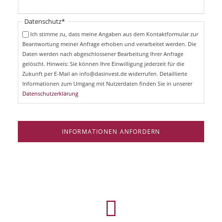
h
l
t
i
Pflichtfeld
Datenschutz
*
f
c
e
Ich stimme zu, dass meine Angaben aus dem Kontaktformular zur
h
l
Beantwortung meiner Anfrage erhoben und verarbeitet werden. Die
t
d
Daten werden nach abgeschlossener Bearbeitung Ihrer Anfrage
f
e
gelöscht. Hinweis: Sie können Ihre Einwilligung jederzeit für die
l
Zukunft per E-Mail an info@dasinvest.de widerrufen. Detaillierte
d
Informationen zum Umgang mit Nutzerdaten finden Sie in unserer
Datenschutzerklärung
INFORMATIONEN ANFORDERN