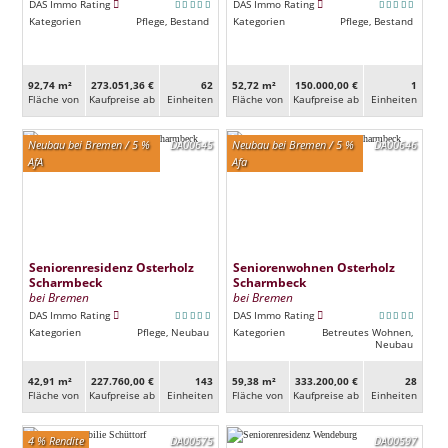
DAS Immo Rating
DAS Immo Rating
Kategorien
Pflege, Bestand
Kategorien
Pflege, Bestand
92,74 m²
273.051,36 €
62
52,72 m²
150.000,00 €
1
Fläche von
Kaufpreise ab
Ein­heiten
Fläche von
Kaufpreise ab
Ein­heiten
Neubau bei Bremen / 5 %
DA00645
Neubau bei Bremen / 5 %
DA00646
AfA
Afa
Seniorenresidenz Osterholz
Seniorenwohnen Osterholz
Scharmbeck
Scharmbeck
bei Bremen
bei Bremen
DAS Immo Rating
DAS Immo Rating
Kategorien
Pflege, Neubau
Kategorien
Betreutes Wohnen,
Neubau
42,91 m²
227.760,00 €
143
59,38 m²
333.200,00 €
28
Fläche von
Kaufpreise ab
Ein­heiten
Fläche von
Kaufpreise ab
Ein­heiten
4 % Rendite
DA00575
DA00597