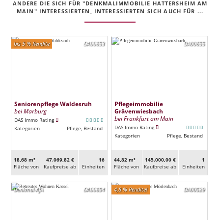
ANDERE DIE SICH FÜR "DENKMALIMMOBILIE HATTERSHEIM AM
MAIN" INTERESSIERTEN, INTERESSIERTEN SICH AUCH FÜR ...
bis 5 % Rendite
DA00653
DA00655
Seniorenpflege Waldesruh
Pflegeimmobilie
bei Marburg
Grävenwiesbach
bei Frankfurt am Main
DAS Immo Rating
DAS Immo Rating
Kategorien
Pflege, Bestand
Kategorien
Pflege, Bestand
18,68 m²
47.069,82 €
16
44,82 m²
145.000,00 €
1
Fläche von
Kaufpreise ab
Ein­heiten
Fläche von
Kaufpreise ab
Ein­heiten
Denkmal-AfA
DA00654
4,8 % Rendite!
DA00529