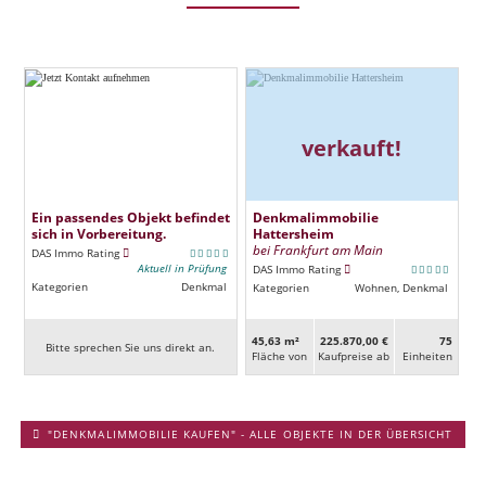
verkauft!
Ein passendes Objekt befindet
Denkmalimmobilie
sich in Vorbereitung.
Hattersheim
bei Frankfurt am Main
DAS Immo Rating
Aktuell in Prüfung
DAS Immo Rating
Kategorien
Denkmal
Kategorien
Wohnen, Denkmal
45,63 m²
225.870,00 €
75
Bitte sprechen Sie uns direkt an.
Fläche von
Kaufpreise ab
Ein­heiten
"DENKMALIMMOBILIE KAUFEN" - ALLE OBJEKTE IN DER ÜBERSICHT