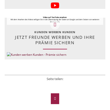
Video auf YouTube ansehen
Mit dem Ansehen des Videos willigen Sie in die Übertragung der Daten an Google und dem Setzen von weiteren
Cookies ein.
KUNDEN WERBEN KUNDEN
JETZT FREUNDE WERBEN UND IHRE
PRÄMIE SICHERN
Seite teilen:
Facebook
Twitter
LinkedIn
Xing
E-mail