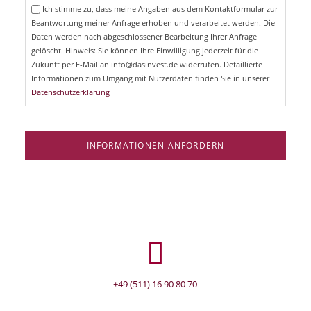
e
Ich stimme zu, dass meine Angaben aus dem Kontaktformular zur
h
l
Beantwortung meiner Anfrage erhoben und verarbeitet werden. Die
t
d
Daten werden nach abgeschlossener Bearbeitung Ihrer Anfrage
f
e
gelöscht. Hinweis: Sie können Ihre Einwilligung jederzeit für die
l
Zukunft per E-Mail an info@dasinvest.de widerrufen. Detaillierte
d
Informationen zum Umgang mit Nutzerdaten finden Sie in unserer
Datenschutzerklärung
INFORMATIONEN ANFORDERN
+49 (511) 16 90 80 70