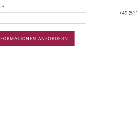
tfeld
l
*
+49 (511
NFORMATIONEN ANFORDERN