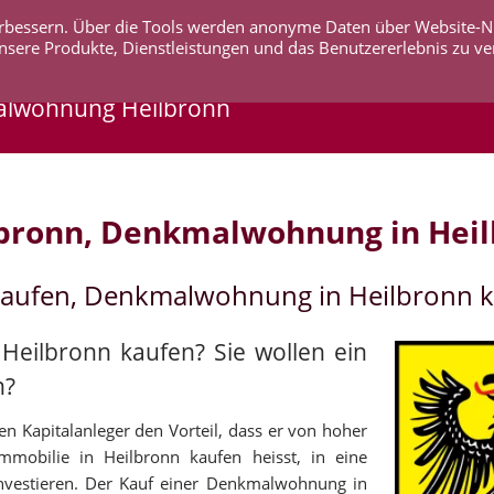
 verbessern. Über die Tools werden anonyme Daten über Website-
AKTUELLES
UNTERNEHMEN
SERVICE
KO
nsere Produkte, Dienstleistungen und das Benutzererlebnis zu ve
alwohnung Heilbronn
bronn, Denkmalwohnung in Hei
kaufen, Denkmalwohnung in Heilbronn 
Heilbronn kaufen? Sie wollen ein
n?
n Kapitalanleger den Vorteil, dass er von hoher
immobilie in Heilbronn kaufen heisst, in eine
 investieren. Der Kauf einer Denkmalwohnung in