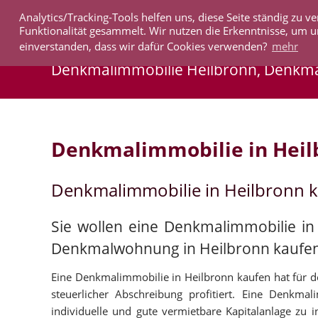
Analytics/Tracking-Tools helfen uns, diese Seite ständig zu
IMMOBILIEN
Funktionalität gesammelt. Wir nutzen die Erkenntnisse, um u
einverstanden, dass wir dafür Cookies verwenden?
mehr
Denkmalimmobilie Heilbronn, Denkm
Denkmalimmobilie in Heil
Denkmalimmobilie in Heilbronn 
Sie wollen eine Denkmalimmobilie in 
Denkmalwohnung in Heilbronn kaufe
Eine Denkmalimmobilie in Heilbronn kaufen hat für de
steuerlicher Abschreibung profitiert. Eine Denkmal
individuelle und gute vermietbare Kapitalanlage zu