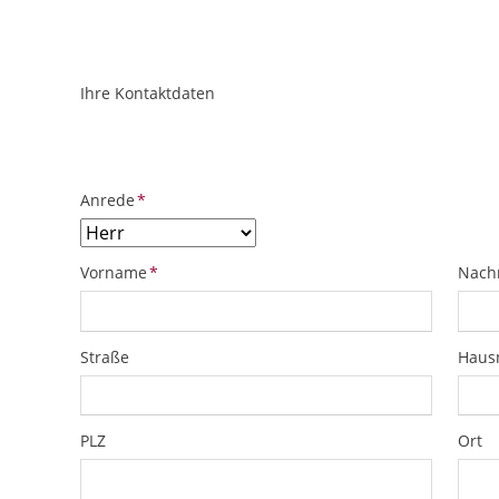
Ihre Kontaktdaten
ObjektPlatzhalter
URL
Pflichtfeld
Anrede
*
Pflichtfeld
Pflich
Vorname
*
Nach
Straße
Hau
PLZ
Ort