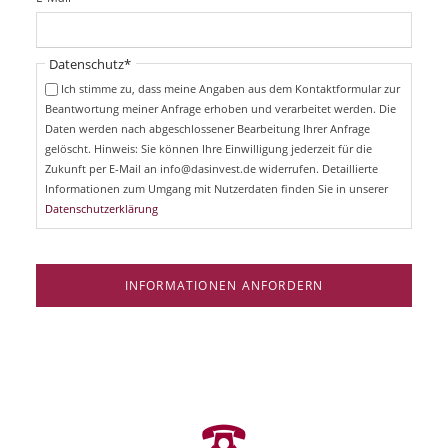
c
f
h
l
t
i
Pflichtfeld
Datenschutz
*
f
c
e
Ich stimme zu, dass meine Angaben aus dem Kontaktformular zur
h
l
Beantwortung meiner Anfrage erhoben und verarbeitet werden. Die
t
d
Daten werden nach abgeschlossener Bearbeitung Ihrer Anfrage
f
e
gelöscht. Hinweis: Sie können Ihre Einwilligung jederzeit für die
l
Zukunft per E-Mail an info@dasinvest.de widerrufen. Detaillierte
d
Informationen zum Umgang mit Nutzerdaten finden Sie in unserer
Datenschutzerklärung
INFORMATIONEN ANFORDERN