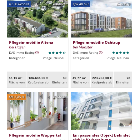
4,5 % Rendite
DA00609
KfW 40 NH
DA00616
Pflegeimmobilie Altena
Pflegeimmobilie Ochtrup
bei Hagen
bei Münster
DAS Immo Rating
DAS Immo Rating
Kategorien
Pflege, Neubau
Kategorien
Pflege, Neubau
46,15 m²
186.644,00 €
80
49,77 m²
223.233,00 €
76
Fläche von
Kaufpreise ab
Ein­heiten
Fläche von
Kaufpreise ab
Ein­heiten
AfA 3,85 %
DA00536
Pflegeimmobilie Wuppertal
Ein passendes Objekt befindet
sich in Vorbereitung.