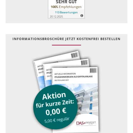
INFOR­MATIONS­BROSCHÜRE JETZT KOSTEN­FREI BESTELLEN