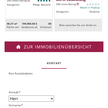
DAS Immo Rating
DAS Immo Rating
Kategorien
Pflege, Bestand
Aktuell in Prüfung
Kategorien
Denkmal
48,27 m²
194.900,00 €
80
Bitte sprechen Sie uns direkt an.
Fläche von
Kaufpreise ab
Ein­heiten
ZUR IMMOBILIENÜBERSICHT
KONTAKT
Ihre Kontaktdaten
O
U
b
R
j
L
e
P
Anrede
*
k
f
t
l
P
P
Vorname
*
i
l