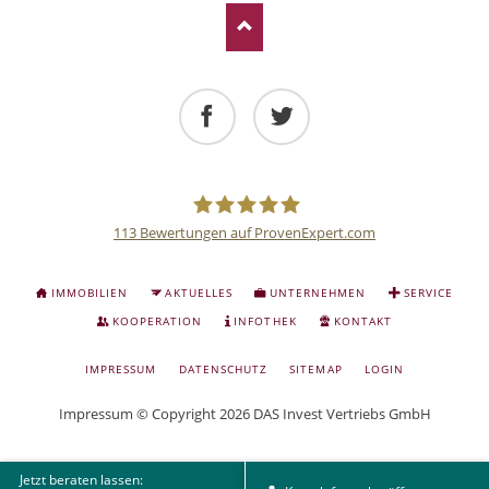
Facebook
Twitter
113
Bewertungen auf ProvenExpert.com
Deutsche
NAVIGATION
IMMOBILIEN
AKTUELLES
UNTERNEHMEN
SERVICE
ÜBERSPRINGEN
Anlage
KOOPERATION
INFOTHEK
KONTAKT
NAVIGATION
IMPRESSUM
DATENSCHUTZ
SITEMAP
LOGIN
und
ÜBERSPRINGEN
Impressum
© Copyright 2026 DAS Invest Vertriebs GmbH
Sachwert
Jetzt beraten lassen: