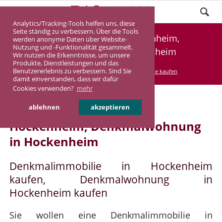
Analytics/Tracking-Tools helfen uns, diese
Seite ständig zu verbessern. Über die Tools
Denkmalimmobilie Hockenheim,
werden anonyme Daten über Website-
Nutzung und -Funktionalität gesammelt.
Denkmalwohnung Hockenheim
Wir nutzen die Erkenntnisse, um unsere
Produkte, Dienstleistungen und das
Benutzererlebnis zu verbessern. Sind Sie
DASINVEST
Service
Denkmalimmobilie kaufen
damit einverstanden, dass wir dafür
Cookies verwenden?
mehr
Denkmalimmobilie in
ablehnen
akzeptieren
Hockenheim, Denkmalwohnung
in Hockenheim
Denkmalimmobilie in Hockenheim
kaufen, Denkmalwohnung in
Hockenheim kaufen
Sie wollen eine Denkmalimmobilie in