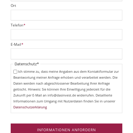
Ort
P
Telefon
*
f
l
i
P
E-Mail
*
c
f
h
l
t
i
Pflichtfeld
Datenschutz
*
f
c
e
Ich stimme zu, dass meine Angaben aus dem Kontaktformular zur
h
l
Beantwortung meiner Anfrage erhoben und verarbeitet werden. Die
t
d
Daten werden nach abgeschlossener Bearbeitung Ihrer Anfrage
f
e
gelöscht. Hinweis: Sie können Ihre Einwilligung jederzeit für die
l
Zukunft per E-Mail an info@dasinvest.de widerrufen. Detaillierte
d
Informationen zum Umgang mit Nutzerdaten finden Sie in unserer
Datenschutzerklärung
INFORMATIONEN ANFORDERN