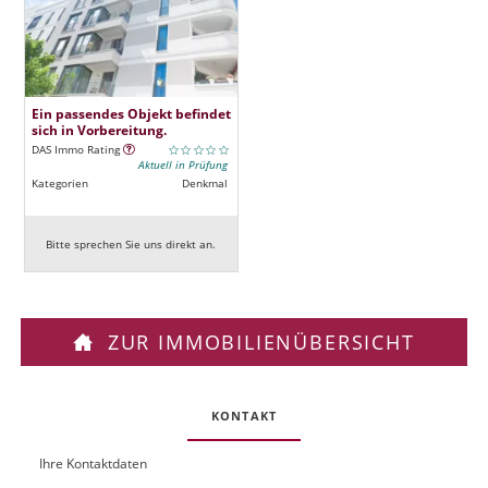
Ein passendes Objekt befindet
sich in Vorbereitung.
DAS Immo Rating
Aktuell in Prüfung
Kategorien
Denkmal
Bitte sprechen Sie uns direkt an.
ZUR IMMOBILIENÜBERSICHT
KONTAKT
Ihre Kontaktdaten
O
U