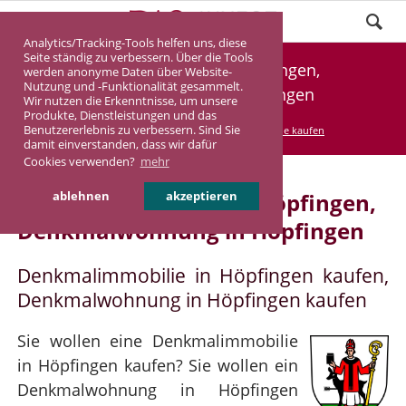
Analytics/Tracking-Tools helfen uns, diese
Seite ständig zu verbessern. Über die Tools
Denkmalimmobilie Höpfingen,
werden anonyme Daten über Website-
Nutzung und -Funktionalität gesammelt.
Denkmalwohnung Höpfingen
Wir nutzen die Erkenntnisse, um unsere
Produkte, Dienstleistungen und das
Benutzererlebnis zu verbessern. Sind Sie
DASINVEST
Service
Denkmalimmobilie kaufen
damit einverstanden, dass wir dafür
Cookies verwenden?
mehr
Denkmalimmobilie in Höpfingen,
ablehnen
akzeptieren
Denkmalwohnung in Höpfingen
Denkmalimmobilie in Höpfingen kaufen,
Denkmalwohnung in Höpfingen kaufen
Sie wollen eine Denkmalimmobilie
in Höpfingen kaufen? Sie wollen ein
Denkmalwohnung in Höpfingen