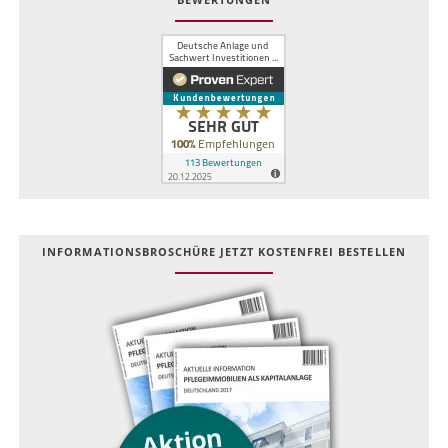
INFOR­MATIONS­BROSCHÜRE JETZT KOSTEN­FREI BESTELLEN