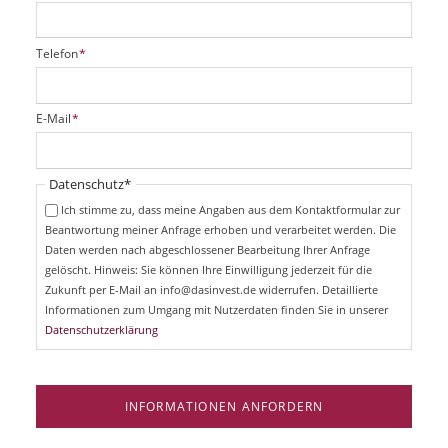
P
Telefon
*
f
l
i
P
E-Mail
*
c
f
h
l
t
i
Pflichtfeld
Datenschutz
*
f
c
e
Ich stimme zu, dass meine Angaben aus dem Kontaktformular zur
h
l
Beantwortung meiner Anfrage erhoben und verarbeitet werden. Die
t
d
Daten werden nach abgeschlossener Bearbeitung Ihrer Anfrage
f
e
gelöscht. Hinweis: Sie können Ihre Einwilligung jederzeit für die
l
Zukunft per E-Mail an info@dasinvest.de widerrufen. Detaillierte
d
Informationen zum Umgang mit Nutzerdaten finden Sie in unserer
Datenschutzerklärung
INFORMATIONEN ANFORDERN