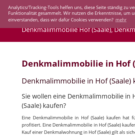
Analytics/Tracking-Tools helfen uns, diese Seite ständig zu
IMMOBILIEN
Funktionalität gesammelt. Wir nutzen die Erkenntnisse, um u
einverstanden, dass wir dafür Cookies verwenden?
mehr
Denkmalimmobilie Hof (Saale), Denkm
Denkmalimmobilie in Hof (
Denkmalimmobilie in Hof (Saale)
Sie wollen eine Denkmalimmobilie in 
(Saale) kaufen?
Eine Denkmalimmobilie in Hof (Saale) kaufen hat fü
profitiert. Eine Denkmalimmobilie in Hof (Saale) kaufen
Kauf einer Denkmalwohnung in Hof (Saale) gilt als siche