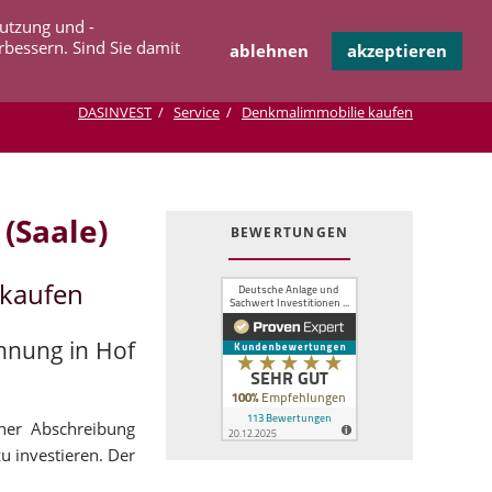
Navigation
Nutzung und -
OPERATION
INFOTHEK
KONTAKT
überspringen
rbessern. Sind Sie damit
ablehnen
akzeptieren
DASINVEST
Service
Denkmalimmobilie kaufen
(Saale)
BEWERTUNGEN
 kaufen
hnung in Hof
cher Abschreibung
zu investieren. Der