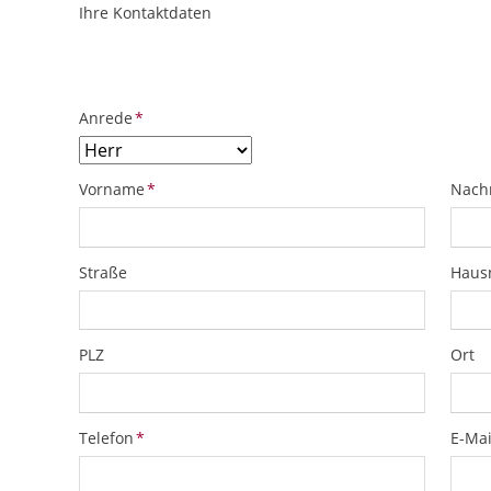
Ihre Kontaktdaten
ObjektPlatzhalter
URL
Pflichtfeld
Anrede
*
Pflichtfeld
Pflich
Vorname
*
Nach
Straße
Hau
PLZ
Ort
Pflichtfeld
Pflich
Telefon
*
E-Mai