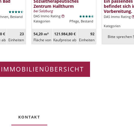
n Bad
Sozialtherapeutisches
Ein passendes
Zentrum Hallthurm
befindet sich i
bei Salzburg
Vorbereitung.
DAS Immo Rating
ohnen, Bestand
DAS Immo Rating
Kategorien
Pflege, Bestand
Kategorien
0 €
23
54,20 m²
121.984,80 €
92
Bitte sprechen S
e ab
Ein­heiten
Fläche von
Kaufpreise ab
Ein­heiten
 IMMOBILIENÜBERSICHT
KONTAKT