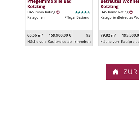
Pflegeimmobilie Bad
Betreutes Wohne
Kötzting
Kötzting
DAS Immo Rating
DAS Immo Rating
Kategorien
Pflege, Bestand
Kategorien
Betreutes W
65,56 m²
159.900,00 €
93
79,82 m²
195.500,0
Fläche von
Kaufpreise ab
Ein­heiten
Fläche von
Kaufpreis
ZUR