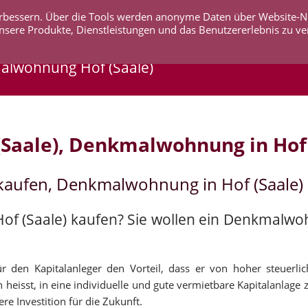
 verbessern. Über die Tools werden anonyme Daten über Website-
AKTUELLES
UNTERNEHMEN
SERVICE
KO
nsere Produkte, Dienstleistungen und das Benutzererlebnis zu ve
alwohnung Hof (Saale)
Saale), Denkmalwohnung in Hof 
 kaufen, Denkmalwohnung in Hof (Saale)
Hof (Saale) kaufen? Sie wollen ein Denkmalwo
r den Kapitalanleger den Vorteil, dass er von hoher steuerli
 heisst, in eine individuelle und gute vermietbare Kapitalanlage 
re Investition für die Zukunft.