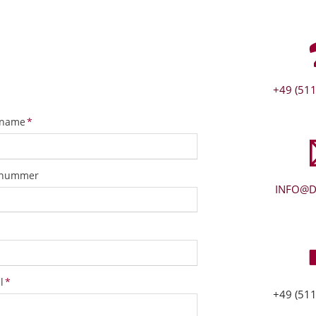
+49 (511
tfeld
name
*
snummer
INFO@D
tfeld
l
*
+49 (511