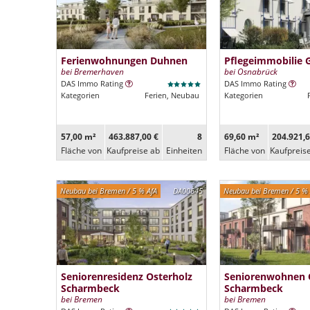
Ferienwohnungen Duhnen
Pflegeimmobilie 
bei Bremerhaven
bei Osnabrück
DAS Immo Rating
DAS Immo Rating
Kategorien
Ferien, Neubau
Kategorien
57,00 m²
463.887,00 €
8
69,60 m²
204.921,6
Fläche von
Kaufpreise ab
Ein­heiten
Fläche von
Kaufpreis
Neubau bei Bremen / 5 % AfA
DA00645
Neubau bei Bremen / 5 % 
Seniorenresidenz Osterholz
Seniorenwohnen 
Scharmbeck
Scharmbeck
bei Bremen
bei Bremen