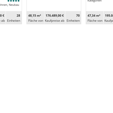
Kategorien
ohnen, Neubau
0 €
28
48,15 m²
176.489,00 €
70
47,34 m²
195.0
e ab
Ein­heiten
Fläche von
Kaufpreise ab
Ein­heiten
Fläche von
Kaufp