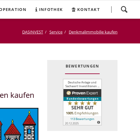
Navigation
OPERATION
INFOTHEK
KONTAKT
überspringen
DASINVEST
Service
Denkmalimmobilie kaufen
BEWERTUNGEN
en kaufen