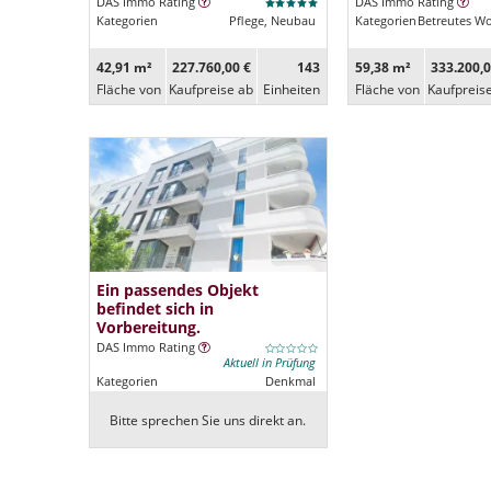
DAS Immo Rating
DAS Immo Rating
Kategorien
Pflege, Neubau
Kategorien
Betreutes W
42,91 m²
227.760,00 €
143
59,38 m²
333.200,0
Fläche von
Kaufpreise ab
Ein­heiten
Fläche von
Kaufpreis
Ein passendes Objekt
befindet sich in
Vorbereitung.
DAS Immo Rating
Aktuell in Prüfung
Kategorien
Denkmal
Bitte sprechen Sie uns direkt an.