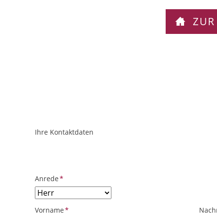
ZUR
Ihre Kontaktdaten
ObjektPlatzhalter
URL
Pflichtfeld
Anrede
*
Pflichtfeld
Pflich
Vorname
*
Nach