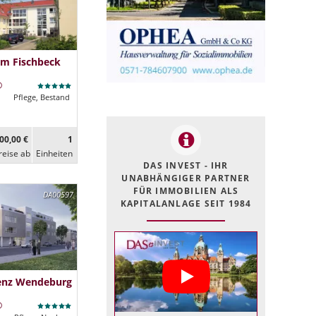
im Fischbeck
Pflege, Bestand
00,00 €
1
reise ab
Ein­heiten
DAS INVEST - IHR
UNABHÄNGIGER PARTNER
FÜR IMMOBILIEN ALS
DA00597
KAPITALANLAGE SEIT 1984
denz Wendeburg