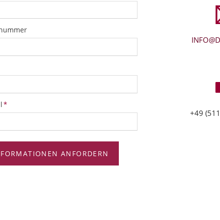
snummer
INFO@D
tfeld
l
*
+49 (511
NFORMATIONEN ANFORDERN