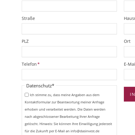
Straße
Hau
PLZ
Ort
Pflichtfeld
Pflich
Telefon
*
E-Mai
Pflichtfeld
Datenschutz
*
I
Ich stimme zu, dass meine Angaben aus dem
Kontaktformular zur Beantwortung meiner Anfrage
erhoben und verarbeitet werden. Die Daten werden
nach abgeschlossener Bearbeitung Ihrer Anfrage
gelöscht. Hinweis: Sie können Ihre Einwilligung jederzeit
für die Zukunft per E-Mail an info@dasinvest.de