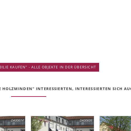
IE KAUFEN" - ALLE OBJEKTE IN DER ÜBERSICHT
 HOLZMINDEN" INTERESSIERTEN, INTERESSIERTEN SICH AUC
DA00614
DA00606