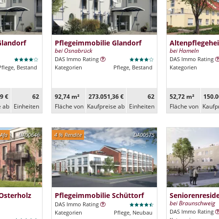
Glandorf
Pflegeimmobilie Glandorf
Altenpflegehe
bei Osnabrück
bei Hameln
DAS Immo Rating
DAS Immo Rating
Pflege, Bestand
Kategorien
Pflege, Bestand
Kategorien
9 €
62
92,74 m²
273.051,36 €
62
52,72 m²
150.0
e ab
Ein­heiten
Fläche von
Kaufpreise ab
Ein­heiten
Fläche von
Kaufp
Afa
DA00646
4 % Rendite
DA00575
Osterholz
Pflegeimmobilie Schüttorf
Seniorenresi
bei Braunschweig
DAS Immo Rating
DAS Immo Rating
Kategorien
Pflege, Neubau