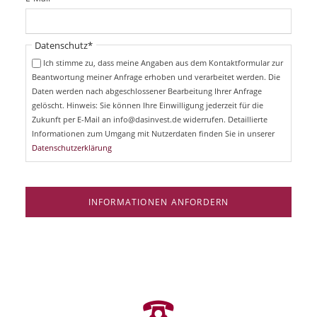
c
f
h
l
t
i
Pflichtfeld
Datenschutz
*
f
c
e
Ich stimme zu, dass meine Angaben aus dem Kontaktformular zur
h
l
Beantwortung meiner Anfrage erhoben und verarbeitet werden. Die
t
d
Daten werden nach abgeschlossener Bearbeitung Ihrer Anfrage
f
e
gelöscht. Hinweis: Sie können Ihre Einwilligung jederzeit für die
l
Zukunft per E-Mail an info@dasinvest.de widerrufen. Detaillierte
d
Informationen zum Umgang mit Nutzerdaten finden Sie in unserer
Datenschutzerklärung
INFORMATIONEN ANFORDERN