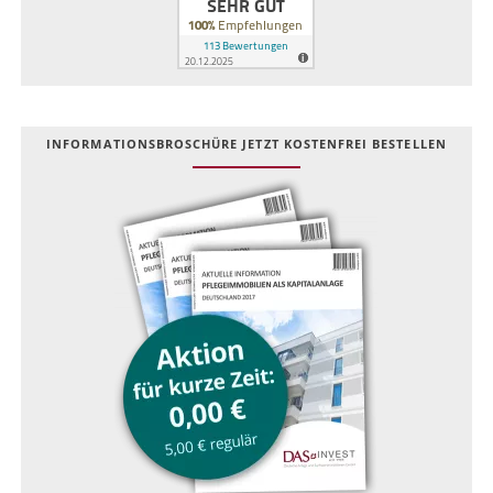
INFOR­MATIONS­BROSCHÜRE JETZT KOSTEN­FREI BESTELLEN