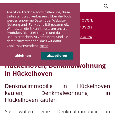
Analytics/Tracking-Tools helfen uns, diese
Seite ständig zu verbessern. Über die Tools
Denkmalimmobilie Hückelhoven,
werden anonyme Daten über Website-
Nutzung und -Funktionalität gesammelt.
Denkmalwohnung Hückelhoven
Wir nutzen die Erkenntnisse, um unsere
Produkte, Dienstleistungen und das
Benutzererlebnis zu verbessern. Sind Sie
DASINVEST
Service
Denkmalimmobilie kaufen
damit einverstanden, dass wir dafür
Cookies verwenden?
mehr
Denkmalimmobilie in
ablehnen
akzeptieren
Hückelhoven, Denkmalwohnung
in Hückelhoven
Denkmalimmobilie in Hückelhoven
kaufen, Denkmalwohnung in
Hückelhoven kaufen
Sie wollen eine Denkmalimmobilie in