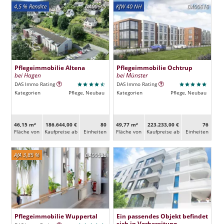
4,5 % Rendite
DA00609
KfW 40 NH
DA00616
Pflegeimmobilie Altena
Pflegeimmobilie Ochtrup
bei Hagen
bei Münster
DAS Immo Rating
DAS Immo Rating
Kategorien
Pflege, Neubau
Kategorien
Pflege, Neubau
46,15 m²
186.644,00 €
80
49,77 m²
223.233,00 €
76
Fläche von
Kaufpreise ab
Ein­heiten
Fläche von
Kaufpreise ab
Ein­heiten
AfA 3,85 %
DA00536
Pflegeimmobilie Wuppertal
Ein passendes Objekt befindet
sich in Vorbereitung.