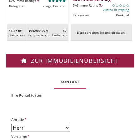
DAS Immo Rating
DAS Immo Rating
Kategorien
Pflege, Bestand
Aktuell in Prüfung
Kategorien
Denkmal
48,27 m²
194.900,00 €
80
Bitte sprechen Sie uns direkt an.
Fläche von
Kaufpreise ab
Ein­heiten
ZUR IMMOBILIENÜBERSICHT
KONTAKT
Ihre Kontaktdaten
O
U
b
R
j
L
e
P
Anrede
*
k
f
t
l
P
P
Vorname
*
i
l