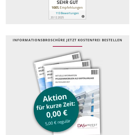
INFOR­MATIONS­BROSCHÜRE JETZT KOSTEN­FREI BESTELLEN