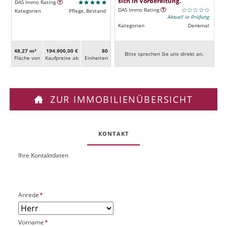
sich in Vorbereitung.
DAS Immo Rating
DAS Immo Rating
Kategorien
Pflege, Bestand
Aktuell in Prüfung
Kategorien
Denkmal
48,27 m²
194.900,00 €
80
Bitte sprechen Sie uns direkt an.
Fläche von
Kaufpreise ab
Ein­heiten
ZUR IMMOBILIENÜBERSICHT
KONTAKT
Ihre Kontaktdaten
O
U
b
R
j
L
e
P
Anrede
*
k
f
t
l
P
P
Vorname
*
i
l