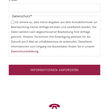
c
f
h
l
t
i
Pflichtfeld
Datenschutz
*
f
c
e
Ich stimme zu, dass meine Angaben aus dem Kontaktformular zur
h
l
Beantwortung meiner Anfrage erhoben und verarbeitet werden. Die
t
d
Daten werden nach abgeschlossener Bearbeitung Ihrer Anfrage
f
e
gelöscht. Hinweis: Sie können Ihre Einwilligung jederzeit für die
l
Zukunft per E-Mail an info@dasinvest.de widerrufen. Detaillierte
d
Informationen zum Umgang mit Nutzerdaten finden Sie in unserer
Datenschutzerklärung
INFORMATIONEN ANFORDERN