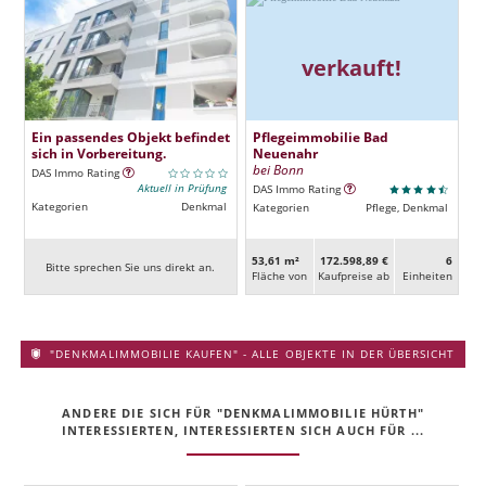
verkauft!
Ein passendes Objekt befindet
Pflegeimmobilie Bad
sich in Vorbereitung.
Neuenahr
bei Bonn
DAS Immo Rating
Aktuell in Prüfung
DAS Immo Rating
Kategorien
Denkmal
Kategorien
Pflege, Denkmal
53,61 m²
172.598,89 €
6
Bitte sprechen Sie uns direkt an.
Fläche von
Kaufpreise ab
Ein­heiten
"DENKMALIMMOBILIE KAUFEN" - ALLE OBJEKTE IN DER ÜBERSICHT
ANDERE DIE SICH FÜR "DENKMALIMMOBILIE HÜRTH"
INTERESSIERTEN, INTERESSIERTEN SICH AUCH FÜR ...