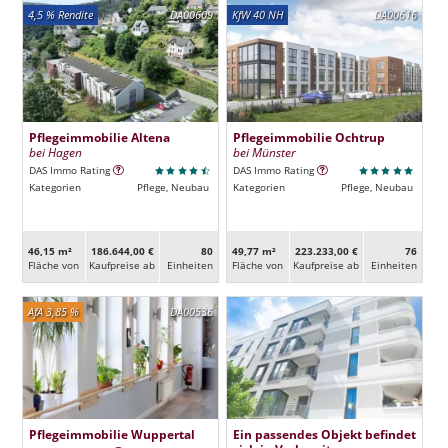
4,5 % Rendite
DA00609
KfW 40 NH
DA00616
Pflegeimmobilie Altena
Pflegeimmobilie Ochtrup
bei Hagen
bei Münster
DAS Immo Rating
DAS Immo Rating
Kategorien
Pflege, Neubau
Kategorien
Pflege, Neubau
46,15 m²
186.644,00 €
80
49,77 m²
223.233,00 €
76
Fläche von
Kaufpreise ab
Ein­heiten
Fläche von
Kaufpreise ab
Ein­heiten
AfA 3,85 %
DA00536
Pflegeimmobilie Wuppertal
Ein passendes Objekt befindet