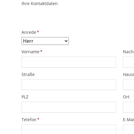
Ihre Kontaktdaten
ObjektPlatzhalter
URL
Pflichtfeld
Anrede
*
Pflichtfeld
Pflich
Vorname
*
Nach
Straße
Hau
PLZ
Ort
Pflichtfeld
Pflich
Telefon
*
E-Mai