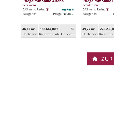
Pflegeimmobilie Altena
Pflegeimmobilie 
bei Hagen
bei Münster
DAS Immo Rating
DAS Immo Rating
Kategorien
Pflege, Neubau
Kategorien
46,15 m²
186.644,00 €
80
49,77 m²
223.233,0
Fläche von
Kaufpreise ab
Ein­heiten
Fläche von
Kaufpreis
ZUR