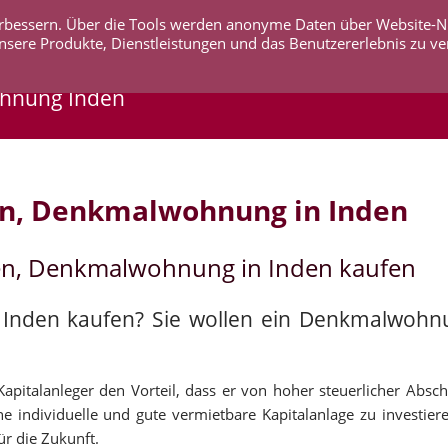
 verbessern. Über die Tools werden anonyme Daten über Website-
AKTUELLES
UNTERNEHMEN
SERVICE
KO
nsere Produkte, Dienstleistungen und das Benutzererlebnis zu ve
hnung Inden
en, Denkmalwohnung in Inden
en, Denkmalwohnung in Inden kaufen
n Inden kaufen? Sie wollen ein Denkmalwohn
pitalanleger den Vorteil, dass er von hoher steuerlicher Abschr
e individuelle und gute vermietbare Kapitalanlage zu investier
ür die Zukunft.