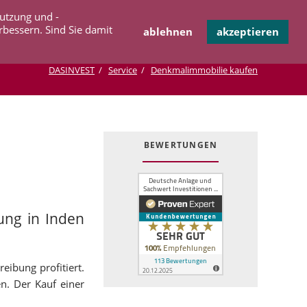
Navigation
Nutzung und -
OPERATION
INFOTHEK
KONTAKT
überspringen
rbessern. Sind Sie damit
ablehnen
akzeptieren
DASINVEST
Service
Denkmalimmobilie kaufen
BEWERTUNGEN
ung in Inden
eibung profitiert.
en. Der Kauf einer