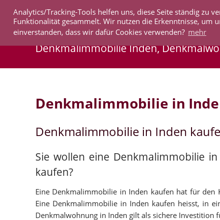
Analytics/Tracking-Tools helfen uns, diese Seite ständig zu
IMMOBILIEN
Funktionalität gesammelt. Wir nutzen die Erkenntnisse, um u
einverstanden, dass wir dafür Cookies verwenden?
mehr
Denkmalimmobilie Inden, Denkmalwo
Denkmalimmobilie in Ind
Denkmalimmobilie in Inden kauf
Sie wollen eine Denkmalimmobilie i
kaufen?
Eine Denkmalimmobilie in Inden kaufen hat für den Ka
Eine Denkmalimmobilie in Inden kaufen heisst, in ein
Denkmalwohnung in Inden gilt als sichere Investition f