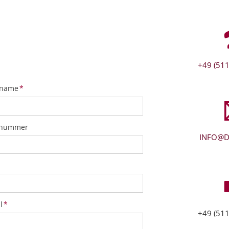
+49 (511
tfeld
name
*
snummer
INFO@D
tfeld
l
*
+49 (511