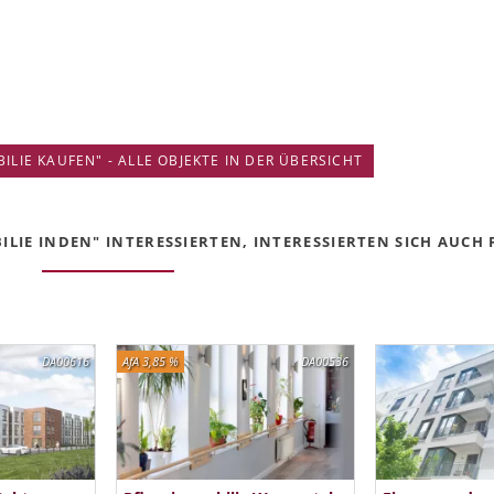
IE KAUFEN" - ALLE OBJEKTE IN DER ÜBERSICHT
IE INDEN" INTERESSIERTEN, INTERESSIERTEN SICH AUCH F
DA00616
AfA 3,85 %
DA00536