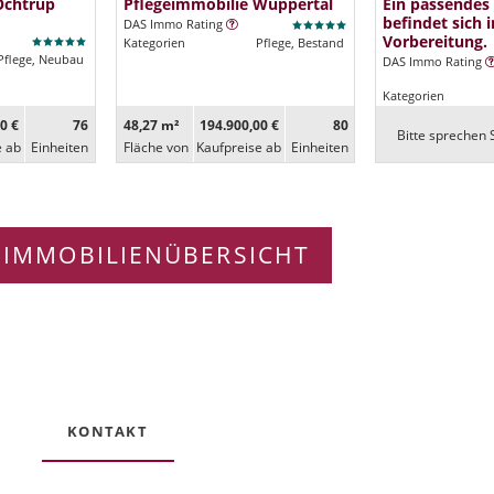
Ochtrup
Pflegeimmobilie Wuppertal
Ein passendes
befindet sich i
DAS Immo Rating
Vorbereitung.
Kategorien
Pflege, Bestand
Pflege, Neubau
DAS Immo Rating
Kategorien
0 €
76
48,27 m²
194.900,00 €
80
Bitte sprechen S
e ab
Ein­heiten
Fläche von
Kaufpreise ab
Ein­heiten
 IMMOBILIENÜBERSICHT
KONTAKT