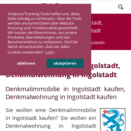
Analytics/Tracking-Tools helfen uns, diese
Seite ständig zu verbessern. Über die Tools
Denkmalimmobilie Ingolstadt,
werden anonyme Daten über Website-
Nutzung und -Funktionalität gesammelt.
Denkmalwohnung Ingolstadt
Wir nutzen die Erkenntnisse, um unsere
Produkte, Dienstleistungen und das
Benutzererlebnis zu verbessern. Sind Sie
DASINVEST
Service
Denkmalimmobilie kaufen
damit einverstanden, dass wir dafür
Cookies verwenden?
mehr
Denkmalimmobilie in Ingolstadt,
ablehnen
akzeptieren
Denkmalwohnung in Ingolstadt
Denkmalimmobilie in Ingolstadt kaufen,
Denkmalwohnung in Ingolstadt kaufen
Sie wollen eine Denkmalimmobilie
in Ingolstadt kaufen? Sie wollen ein
Denkmalwohnung in Ingolstadt