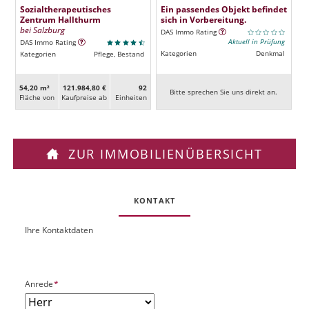
Sozialtherapeutisches
Ein passendes Objekt befindet
Zentrum Hallthurm
sich in Vorbereitung.
bei Salzburg
DAS Immo Rating
Aktuell in Prüfung
DAS Immo Rating
Kategorien
Denkmal
Kategorien
Pflege, Bestand
54,20 m²
121.984,80 €
92
Bitte sprechen Sie uns direkt an.
Fläche von
Kaufpreise ab
Ein­heiten
ZUR IMMOBILIENÜBERSICHT
KONTAKT
Ihre Kontaktdaten
O
U
b
R
j
L
e
P
Anrede
*
k
f
t