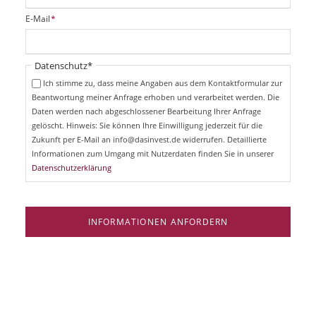
i
P
E-Mail
*
c
f
h
l
t
i
Pflichtfeld
Datenschutz
*
f
c
e
Ich stimme zu, dass meine Angaben aus dem Kontaktformular zur
h
l
Beantwortung meiner Anfrage erhoben und verarbeitet werden. Die
t
d
Daten werden nach abgeschlossener Bearbeitung Ihrer Anfrage
f
e
gelöscht. Hinweis: Sie können Ihre Einwilligung jederzeit für die
l
Zukunft per E-Mail an info@dasinvest.de widerrufen. Detaillierte
d
Informationen zum Umgang mit Nutzerdaten finden Sie in unserer
Datenschutzerklärung
INFORMATIONEN ANFORDERN