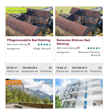
Neu im Verkauf!
DA00667
DA00668
Pflegeimmobilie Bad Kötzting
Betreutes Wohnen Bad
Kötzting
DAS Immo Rating
DAS Immo Rating
Kategorien
Pflege, Bestand
Kategorien
Betreutes Wohnen,
Bestand
65,56 m²
159.900,00 €
93
79,82 m²
195.500,00 €
23
Fläche von
Kaufpreise ab
Ein­heiten
Fläche von
Kaufpreise ab
Ein­heiten
5 % Rendite
DA00581