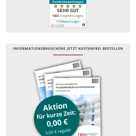
INFOR­MATIONS­BROSCHÜRE JETZT KOSTEN­FREI BESTELLEN