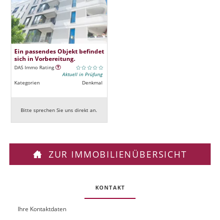
Ein passendes Objekt befindet
sich in Vorbereitung.
DAS Immo Rating
Aktuell in Prüfung
Kategorien
Denkmal
Bitte sprechen Sie uns direkt an.
ZUR IMMOBILIENÜBERSICHT
KONTAKT
Ihre Kontaktdaten
O
U