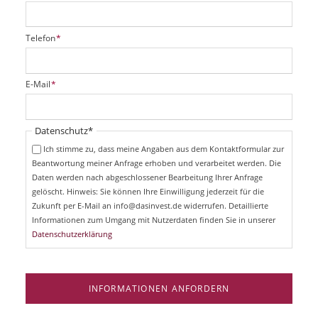
P
Telefon
*
f
l
i
P
E-Mail
*
c
f
h
l
t
i
Pflichtfeld
Datenschutz
*
f
c
e
Ich stimme zu, dass meine Angaben aus dem Kontaktformular zur
h
l
Beantwortung meiner Anfrage erhoben und verarbeitet werden. Die
t
d
Daten werden nach abgeschlossener Bearbeitung Ihrer Anfrage
f
e
gelöscht. Hinweis: Sie können Ihre Einwilligung jederzeit für die
l
Zukunft per E-Mail an info@dasinvest.de widerrufen. Detaillierte
d
Informationen zum Umgang mit Nutzerdaten finden Sie in unserer
Datenschutzerklärung
INFORMATIONEN ANFORDERN