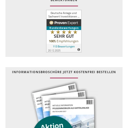
INFOR­MATIONS­BROSCHÜRE JETZT KOSTEN­FREI BESTELLEN