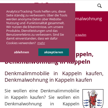
Analytics/Tracking-Tools helfen uns, diese
Seite ständig zu verbessern. Über die Tools
Denkmalimmobilie Kappeln, Denkmalwohnung
werden anonyme Daten über Website-
Nutzung und -Funktionalität gesammelt.
Kappeln
Wir nutzen die Erkenntnisse, um unsere
Produkte, Dienstleistungen und das
Benutzererlebnis zu verbessern. Sind Sie
DASINVEST
Service
Denkmalimmobilie kaufen
damit einverstanden, dass wir dafür
Cookies verwenden?
mehr
Denkmalimmobilie in Kappeln,
ablehnen
akzeptieren
Denkmalwohnung in Kappeln
Denkmalimmobilie in Kappeln kaufen,
Denkmalwohnung in Kappeln kaufen
Sie wollen eine Denkmalimmobilie
in Kappeln kaufen? Sie wollen ein
Denkmalwohnung in Kappeln