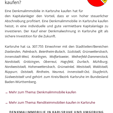
kaufen?
Eine Denkmalimmobilie in Karlsruhe kaufen hat für
den Kapitalanleger den Vorteil, dass er von hoher steuerlicher
Abschreibung profitiert. Eine Denkmalimmobilie in Karlsruhe kaufen
heisst, in eine individuelle und gute vermietbare Kapitalanlage zu
investieren. Der Kauf einer Denkmalwohnung in Karlsruhe gilt als
sichere Investition für die Zukunft.
Karlsruhe hat ca. 307.755 Einwohner mit den Stadtteilen/Bereichen
Daxlanden, Palmbach, Beiertheim-Bulach, Südstadt, Grünwettersbach,
Innenstadt-West, Knielingen, Wolfartsweier, Weiherfeld-Dammerstock,
Nordstadt, Grötzingen, Oberreut, Hagsfeld, Durlach, Mühlburg,
Nordweststadt, Hohenwettersbach, Grünwinkel, Weststadt, Waldstadt,
Rüppurr, Oststadt, Rintheim, Neureut, Innenstadt-Ost, Stupferich,
Südweststadt
und gehört zum Kreis/Bezirk Karlsruhe im Bundesland
Baden-Württemberg.
→ Mehr zum Thema: Denkmalimmobilie kaufen
→ Mehr zum Thema: Renditeimmobilien kaufen in Karlsruhe
DENKMALIMMOBILIE IN KARLSRUHE UND UMGEBUNG