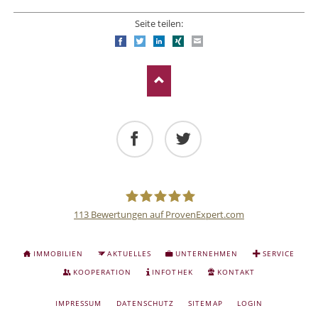
Seite teilen:
Facebook
Twitter
LinkedIn
Xing
E-mail
Facebook
Twitter
113
Bewertungen auf ProvenExpert.com
Deutsche
NAVIGATION
IMMOBILIEN
AKTUELLES
UNTERNEHMEN
SERVICE
ÜBERSPRINGEN
Anlage
KOOPERATION
INFOTHEK
KONTAKT
NAVIGATION
IMPRESSUM
DATENSCHUTZ
SITEMAP
LOGIN
und
ÜBERSPRINGEN