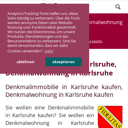
Analytics/Tracking-Tools helfen uns, diese
Seite ständig zu verbessern. Über die Tools
Denkmalimmobilie Karlsruhe, Denkmalwohnung
werden anonyme Daten über Website-
Nutzung und -Funktionalität gesammelt.
Karlsruhe
Wir nutzen die Erkenntnisse, um unsere
Produkte, Dienstleistungen und das
Benutzererlebnis zu verbessern. Sind Sie
DASINVEST
Service
Denkmalimmobilie kaufen
damit einverstanden, dass wir dafür
Cookies verwenden?
mehr
Denkmalimmobilie in Karlsruhe,
ablehnen
akzeptieren
Denkmalwohnung in Karlsruhe
Denkmalimmobilie in Karlsruhe kaufen,
Denkmalwohnung in Karlsruhe kaufen
Sie wollen eine Denkmalimmobilie
in Karlsruhe kaufen? Sie wollen ein
Denkmalwohnung in Karlsruhe