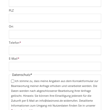
l
d
PLZ
Ort
P
Telefon
*
f
l
i
P
E-Mail
*
c
f
h
l
t
i
Pflichtfeld
Datenschutz
*
f
c
e
Ich stimme zu, dass meine Angaben aus dem Kontaktformular zur
h
l
Beantwortung meiner Anfrage erhoben und verarbeitet werden. Die
t
d
Daten werden nach abgeschlossener Bearbeitung Ihrer Anfrage
f
e
gelöscht. Hinweis: Sie können Ihre Einwilligung jederzeit für die
l
Zukunft per E-Mail an info@dasinvest.de widerrufen. Detaillierte
d
Informationen zum Umgang mit Nutzerdaten finden Sie in unserer