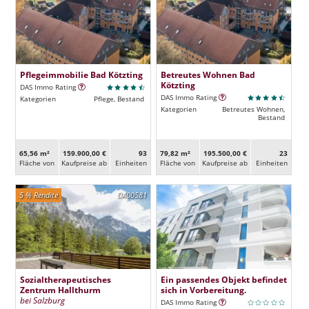
Pflegeimmobilie Bad Kötzting
Betreutes Wohnen Bad
Kötzting
DAS Immo Rating
DAS Immo Rating
Kategorien
Pflege, Bestand
Kategorien
Betreutes Wohnen,
Bestand
65,56 m²
159.900,00 €
93
79,82 m²
195.500,00 €
23
Fläche von
Kaufpreise ab
Ein­heiten
Fläche von
Kaufpreise ab
Ein­heiten
5 % Rendite
DA00581
Sozialtherapeutisches
Ein passendes Objekt befindet
Zentrum Hallthurm
sich in Vorbereitung.
bei Salzburg
DAS Immo Rating