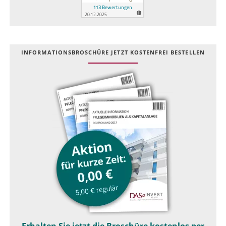
INFOR­MATIONS­BROSCHÜRE JETZT KOSTEN­FREI BESTELLEN
Erhalten Sie jetzt die Broschüre kostenlos per