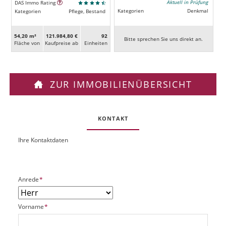
Aktuell in Prüfung
DAS Immo Rating
Kategorien
Denkmal
Kategorien
Pflege, Bestand
54,20 m²
121.984,80 €
92
Bitte sprechen Sie uns direkt an.
Fläche von
Kaufpreise ab
Ein­heiten
ZUR IMMOBILIENÜBERSICHT
KONTAKT
Ihre Kontaktdaten
O
U
b
R
j
L
e
P
Anrede
*
k
f
t
l
P
P
Vorname
*
i
l
f
c
a
l