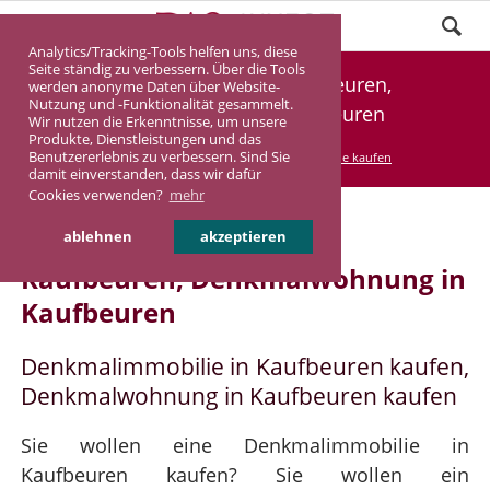
Analytics/Tracking-Tools helfen uns, diese
Seite ständig zu verbessern. Über die Tools
Denkmalimmobilie Kaufbeuren,
werden anonyme Daten über Website-
Nutzung und -Funktionalität gesammelt.
Denkmalwohnung Kaufbeuren
Wir nutzen die Erkenntnisse, um unsere
Produkte, Dienstleistungen und das
Benutzererlebnis zu verbessern. Sind Sie
DASINVEST
Service
Denkmalimmobilie kaufen
damit einverstanden, dass wir dafür
Cookies verwenden?
mehr
Denkmalimmobilie in
ablehnen
akzeptieren
Kaufbeuren, Denkmalwohnung in
Kaufbeuren
Denkmalimmobilie in Kaufbeuren kaufen,
Denkmalwohnung in Kaufbeuren kaufen
Sie wollen eine Denkmalimmobilie in
Kaufbeuren kaufen? Sie wollen ein