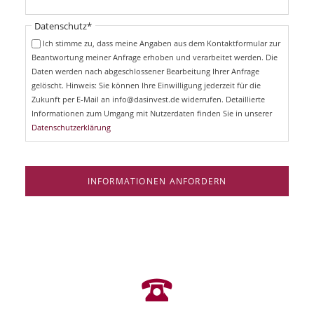
l
t
i
Pflichtfeld
Datenschutz
*
f
c
e
Ich stimme zu, dass meine Angaben aus dem Kontaktformular zur
h
l
Beantwortung meiner Anfrage erhoben und verarbeitet werden. Die
t
d
Daten werden nach abgeschlossener Bearbeitung Ihrer Anfrage
f
e
gelöscht. Hinweis: Sie können Ihre Einwilligung jederzeit für die
l
Zukunft per E-Mail an info@dasinvest.de widerrufen. Detaillierte
d
Informationen zum Umgang mit Nutzerdaten finden Sie in unserer
Datenschutzerklärung
INFORMATIONEN ANFORDERN