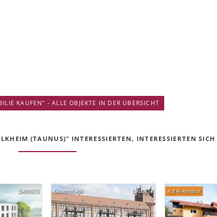
IE KAUFEN" - ALLE OBJEKTE IN DER ÜBERSICHT
KHEIM (TAUNUS)" INTERESSIERTEN, INTERESSIERTEN SICH 
DA00655
Denkmal-AfA
DA00654
4,8 % Rendite!