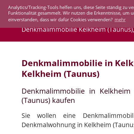
Analytics/Tracking-Tools helfen uns, diese Seite ständig zu
IMMOBILIEN
Funktionalität gesammelt. Wir nutzen die Erkenntnisse, um u
einverstanden, dass wir dafür Cookies verwenden?
mehr
Denkmalimmobilie Kelkheim (Taunus)
Denkmalimmobilie in Kelk
Kelkheim (Taunus)
Denkmalimmobilie in Kelkheim
(Taunus) kaufen
Sie wollen eine Denkmalimmobil
Denkmalwohnung in Kelkheim (Taunus