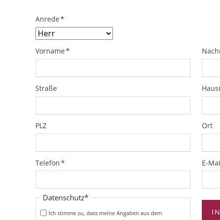
Pflichtfeld
Anrede
*
Pflichtfeld
Pflich
Vorname
*
Nach
Straße
Hau
PLZ
Ort
Pflichtfeld
Pflich
Telefon
*
E-Mai
Pflichtfeld
Datenschutz
*
I
Ich stimme zu, dass meine Angaben aus dem