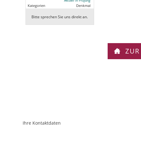
Aktuell in Prüfung
Kategorien
Denkmal
Bitte sprechen Sie uns direkt an.
ZUR
Ihre Kontaktdaten
ObjektPlatzhalter
URL