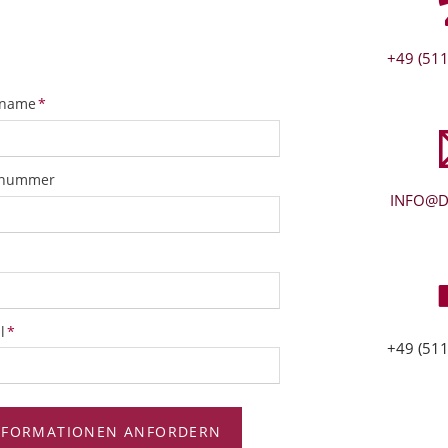
+49 (511
tfeld
name
*
snummer
INFO@D
tfeld
l
*
+49 (511
NFORMATIONEN ANFORDERN