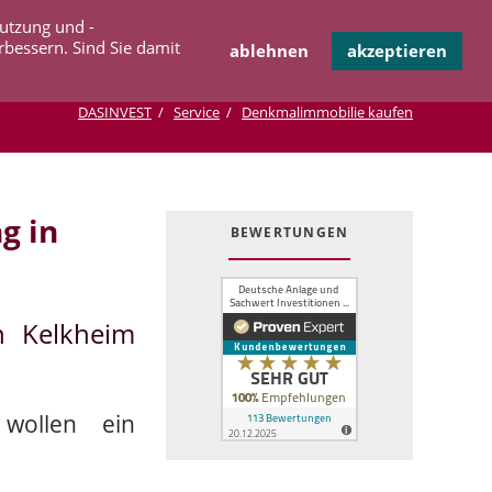
Navigation
Nutzung und -
OPERATION
INFOTHEK
KONTAKT
überspringen
rbessern. Sind Sie damit
ablehnen
akzeptieren
DASINVEST
Service
Denkmalimmobilie kaufen
g in
BEWERTUNGEN
n Kelkheim
wollen ein