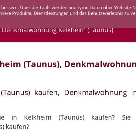
 verbessern. Über die Tools werden anonyme Daten über Website-
AKTUELLES
UNTERNEHMEN
SERVICE
KO
nsere Produkte, Dienstleistungen und das Benutzererlebnis zu ve
, Denkmalwohnung Kelkheim (Taunus)
heim (Taunus), Denkmalwohnun
 (Taunus) kaufen, Denkmalwohnung i
ie in Kelkheim (Taunus) kaufen? Sie 
) kaufen?