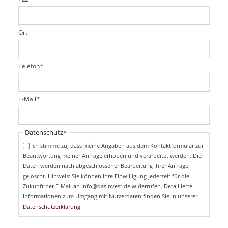
Ort
P
Telefon
*
f
l
i
P
E-Mail
*
c
f
h
l
t
i
Pflichtfeld
Datenschutz
*
f
c
e
Ich stimme zu, dass meine Angaben aus dem Kontaktformular zur
h
l
Beantwortung meiner Anfrage erhoben und verarbeitet werden. Die
t
d
Daten werden nach abgeschlossener Bearbeitung Ihrer Anfrage
f
e
gelöscht. Hinweis: Sie können Ihre Einwilligung jederzeit für die
l
Zukunft per E-Mail an info@dasinvest.de widerrufen. Detaillierte
d
Informationen zum Umgang mit Nutzerdaten finden Sie in unserer
Datenschutzerklärung