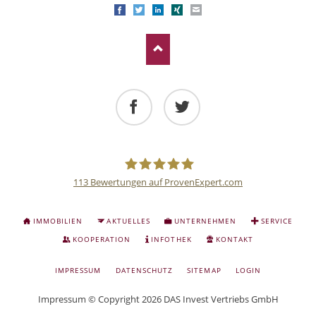
Facebook
Twitter
LinkedIn
Xing
E-mail
Facebook
Twitter
113
Bewertungen auf ProvenExpert.com
Deutsche
NAVIGATION
IMMOBILIEN
AKTUELLES
UNTERNEHMEN
SERVICE
ÜBERSPRINGEN
Anlage
KOOPERATION
INFOTHEK
KONTAKT
NAVIGATION
IMPRESSUM
DATENSCHUTZ
SITEMAP
LOGIN
und
ÜBERSPRINGEN
Impressum
© Copyright 2026 DAS Invest Vertriebs GmbH
Sachwert