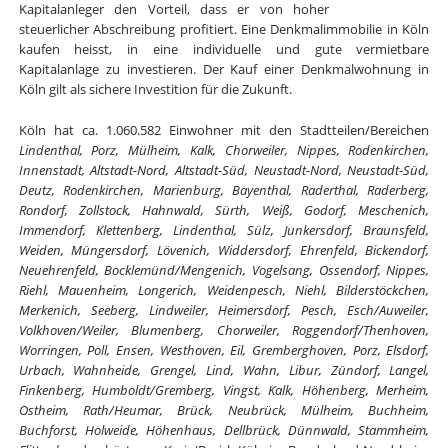
Kapitalanleger den Vorteil, dass er von hoher
steuerlicher Abschreibung profitiert. Eine Denkmalimmobilie in Köln
kaufen heisst, in eine individuelle und gute vermietbare
Kapitalanlage zu investieren. Der Kauf einer Denkmalwohnung in
Köln gilt als sichere Investition für die Zukunft.
Köln hat ca. 1.060.582 Einwohner mit den Stadtteilen/Bereichen
Lindenthal, Porz, Mülheim, Kalk, Chorweiler, Nippes, Rodenkirchen,
Innenstadt, Altstadt-Nord, Altstadt-Süd, Neustadt-Nord, Neustadt-Süd,
Deutz, Rodenkirchen, Marienburg, Bayenthal, Raderthal, Raderberg,
Rondorf, Zollstock, Hahnwald, Sürth, Weiß, Godorf, Meschenich,
Immendorf, Klettenberg, Lindenthal, Sülz, Junkersdorf, Braunsfeld,
Weiden, Müngersdorf, Lövenich, Widdersdorf, Ehrenfeld, Bickendorf,
Neuehrenfeld, Bocklemünd/Mengenich, Vogelsang, Ossendorf, Nippes,
Riehl, Mauenheim, Longerich, Weidenpesch, Niehl, Bilderstöckchen,
Merkenich, Seeberg, Lindweiler, Heimersdorf, Pesch, Esch/Auweiler,
Volkhoven/Weiler, Blumenberg, Chorweiler, Roggendorf/Thenhoven,
Worringen, Poll, Ensen, Westhoven, Eil, Gremberghoven, Porz, Elsdorf,
Urbach, Wahnheide, Grengel, Lind, Wahn, Libur, Zündorf, Langel,
Finkenberg, Humboldt/Gremberg, Vingst, Kalk, Höhenberg, Merheim,
Ostheim, Rath/Heumar, Brück, Neubrück, Mülheim, Buchheim,
Buchforst, Holweide, Höhenhaus, Dellbrück, Dünnwald, Stammheim,