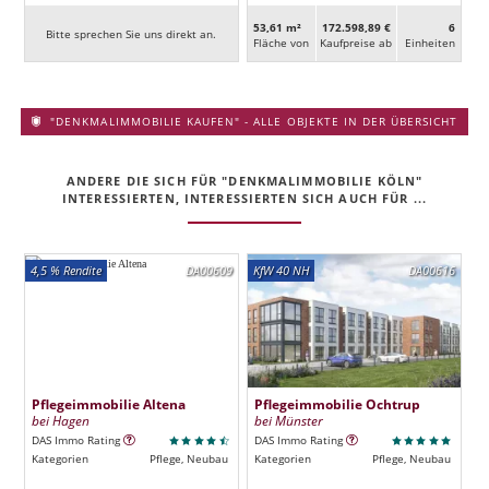
53,61 m²
172.598,89 €
6
Bitte sprechen Sie uns direkt an.
Fläche von
Kaufpreise ab
Ein­heiten
"DENKMALIMMOBILIE KAUFEN" - ALLE OBJEKTE IN DER ÜBERSICHT
ANDERE DIE SICH FÜR "DENKMALIMMOBILIE KÖLN"
INTERESSIERTEN, INTERESSIERTEN SICH AUCH FÜR ...
4,5 % Rendite
DA00609
KfW 40 NH
DA00616
Pflegeimmobilie Altena
Pflegeimmobilie Ochtrup
bei Hagen
bei Münster
DAS Immo Rating
DAS Immo Rating
Kategorien
Pflege, Neubau
Kategorien
Pflege, Neubau