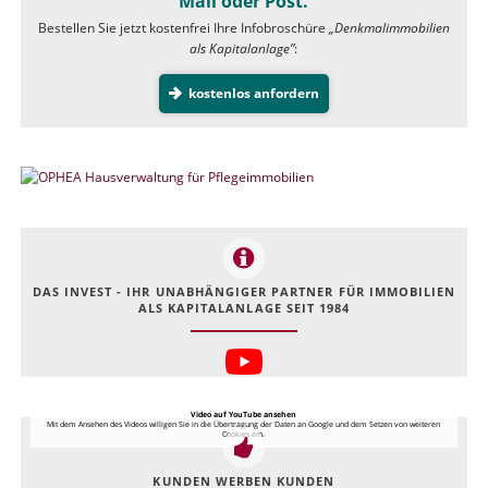
Mail oder Post.
Bestellen Sie jetzt kostenfrei Ihre Infobroschüre
„Denkmalimmobilien
als Kapitalanlage”
:
kostenlos anfordern
DAS INVEST - IHR UNABHÄNGIGER PARTNER FÜR IMMOBILIEN
ALS KAPITALANLAGE SEIT 1984
Video auf YouTube ansehen
Mit dem Ansehen des Videos willigen Sie in die Übertragung der Daten an Google und dem Setzen von weiteren
Cookies ein.
KUNDEN WERBEN KUNDEN