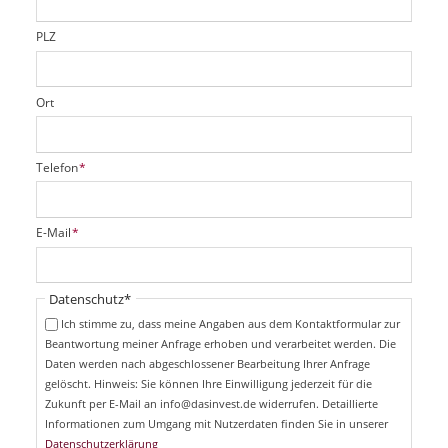
l
d
PLZ
Ort
P
Telefon
*
f
l
i
P
E-Mail
*
c
f
h
l
t
i
Pflichtfeld
Datenschutz
*
f
c
e
Ich stimme zu, dass meine Angaben aus dem Kontaktformular zur
h
l
Beantwortung meiner Anfrage erhoben und verarbeitet werden. Die
t
d
Daten werden nach abgeschlossener Bearbeitung Ihrer Anfrage
f
e
gelöscht. Hinweis: Sie können Ihre Einwilligung jederzeit für die
l
Zukunft per E-Mail an info@dasinvest.de widerrufen. Detaillierte
d
Informationen zum Umgang mit Nutzerdaten finden Sie in unserer
Datenschutzerklärung