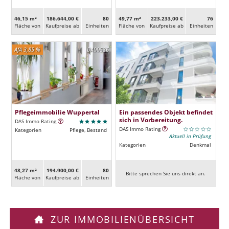
46,15 m²
186.644,00 €
80
49,77 m²
223.233,00 €
76
Fläche von
Kaufpreise ab
Ein­heiten
Fläche von
Kaufpreise ab
Ein­heiten
AfA 3,85 %
DA00536
Pflegeimmobilie Wuppertal
Ein passendes Objekt befindet
sich in Vorbereitung.
DAS Immo Rating
DAS Immo Rating
Kategorien
Pflege, Bestand
Aktuell in Prüfung
Kategorien
Denkmal
48,27 m²
194.900,00 €
80
Bitte sprechen Sie uns direkt an.
Fläche von
Kaufpreise ab
Ein­heiten
ZUR IMMOBILIENÜBERSICHT