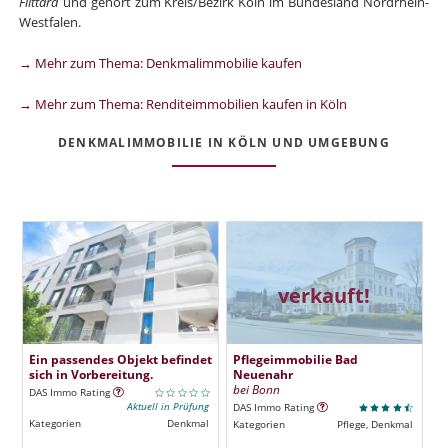
Flittard
und gehört zum Kreis/Bezirk Köln im Bundesland Nordrhein-
Westfalen.
→ Mehr zum Thema: Denkmalimmobilie kaufen
→ Mehr zum Thema: Renditeimmobilien kaufen in Köln
DENKMALIMMOBILIE IN KÖLN UND UMGEBUNG
verkauft!
Ein passendes Objekt befindet
Pflegeimmobilie Bad
sich in Vorbereitung.
Neuenahr
bei Bonn
DAS Immo Rating
Aktuell in Prüfung
DAS Immo Rating
Kategorien
Denkmal
Kategorien
Pflege, Denkmal