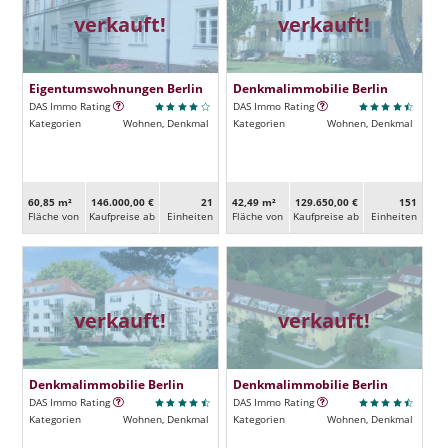
verkauft!
verkauft!
Eigentumswohnungen Berlin
Denkmalimmobilie Berlin
DAS Immo Rating
DAS Immo Rating
Kategorien
Wohnen, Denkmal
Kategorien
Wohnen, Denkmal
60,85 m²
146.000,00 €
21
42,49 m²
129.650,00 €
151
Fläche von
Kaufpreise ab
Ein­heiten
Fläche von
Kaufpreise ab
Ein­heiten
verkauft!
verkauft!
Denkmalimmobilie Berlin
Denkmalimmobilie Berlin
DAS Immo Rating
DAS Immo Rating
Kategorien
Wohnen, Denkmal
Kategorien
Wohnen, Denkmal