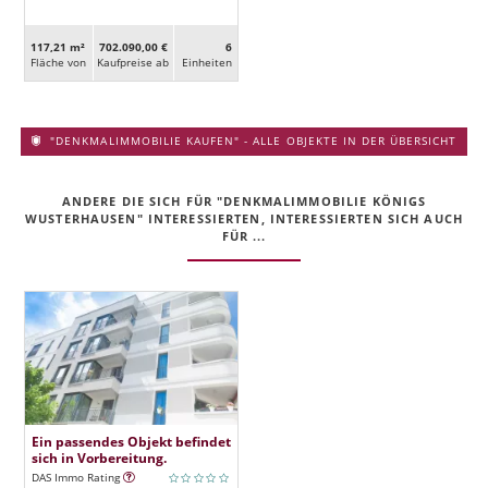
117,21 m²
702.090,00 €
6
Fläche von
Kaufpreise ab
Ein­heiten
"DENKMALIMMOBILIE KAUFEN" - ALLE OBJEKTE IN DER ÜBERSICHT
ANDERE DIE SICH FÜR "DENKMALIMMOBILIE KÖNIGS
WUSTERHAUSEN" INTERESSIERTEN, INTERESSIERTEN SICH AUCH
FÜR ...
Ein passendes Objekt befindet
sich in Vorbereitung.
DAS Immo Rating