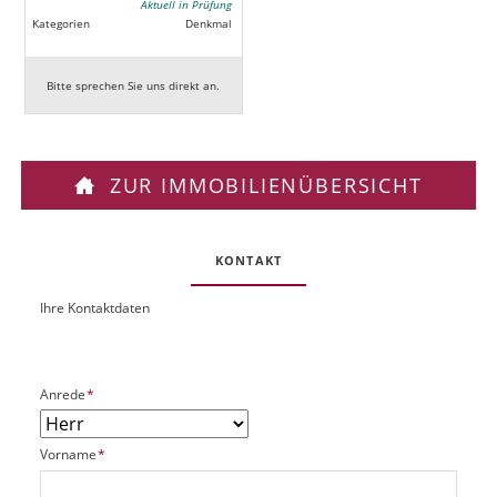
Aktuell in Prüfung
Kategorien
Denkmal
Bitte sprechen Sie uns direkt an.
ZUR IMMOBILIENÜBERSICHT
KONTAKT
Ihre Kontaktdaten
O
U
b
R
j
L
e
P
Anrede
*
k
f
t
l
P
P
Vorname
*
i
l
f
c
a
l