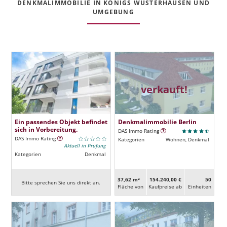
DENKMALIMMOBILIE IN KÖNIGS WUSTERHAUSEN UND
UMGEBUNG
verkauft!
Ein passendes Objekt befindet
Denkmalimmobilie Berlin
sich in Vorbereitung.
DAS Immo Rating
DAS Immo Rating
Kategorien
Wohnen, Denkmal
Aktuell in Prüfung
Kategorien
Denkmal
37,62 m²
154.240,00 €
50
Bitte sprechen Sie uns direkt an.
Fläche von
Kaufpreise ab
Ein­heiten