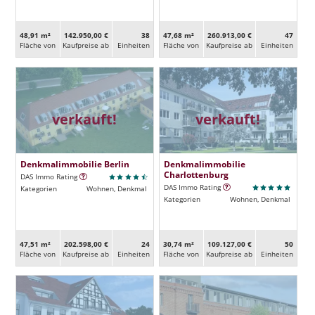
48,91 m²
142.950,00 €
38
47,68 m²
260.913,00 €
47
Fläche von
Kaufpreise ab
Ein­heiten
Fläche von
Kaufpreise ab
Ein­heiten
verkauft!
verkauft!
Denkmalimmobilie Berlin
Denkmalimmobilie
Charlottenburg
DAS Immo Rating
DAS Immo Rating
Kategorien
Wohnen, Denkmal
Kategorien
Wohnen, Denkmal
47,51 m²
202.598,00 €
24
30,74 m²
109.127,00 €
50
Fläche von
Kaufpreise ab
Ein­heiten
Fläche von
Kaufpreise ab
Ein­heiten