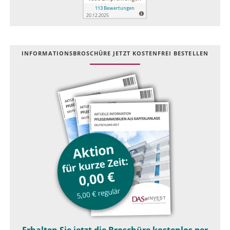
INFOR­MATIONS­BROSCHÜRE JETZT KOSTEN­FREI BESTELLEN
Erhalten Sie jetzt die Broschüre kostenlos per