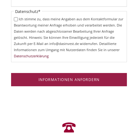
l
t
i
Pflichtfeld
Datenschutz
*
f
c
e
Ich stimme zu, dass meine Angaben aus dem Kontaktformular zur
h
l
Beantwortung meiner Anfrage erhoben und verarbeitet werden. Die
t
d
Daten werden nach abgeschlossener Bearbeitung Ihrer Anfrage
f
e
gelöscht. Hinweis: Sie können Ihre Einwilligung jederzeit für die
l
Zukunft per E-Mail an info@dasinvest.de widerrufen. Detaillierte
d
Informationen zum Umgang mit Nutzerdaten finden Sie in unserer
Datenschutzerklärung
INFORMATIONEN ANFORDERN