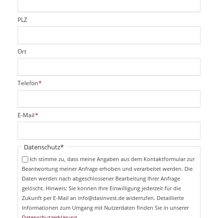
l
d
PLZ
Ort
P
Telefon
*
f
l
i
P
E-Mail
*
c
f
h
l
t
i
Pflichtfeld
Datenschutz
*
f
c
e
Ich stimme zu, dass meine Angaben aus dem Kontaktformular zur
h
l
Beantwortung meiner Anfrage erhoben und verarbeitet werden. Die
t
d
Daten werden nach abgeschlossener Bearbeitung Ihrer Anfrage
f
e
gelöscht. Hinweis: Sie können Ihre Einwilligung jederzeit für die
l
Zukunft per E-Mail an info@dasinvest.de widerrufen. Detaillierte
d
Informationen zum Umgang mit Nutzerdaten finden Sie in unserer
Datenschutzerklärung