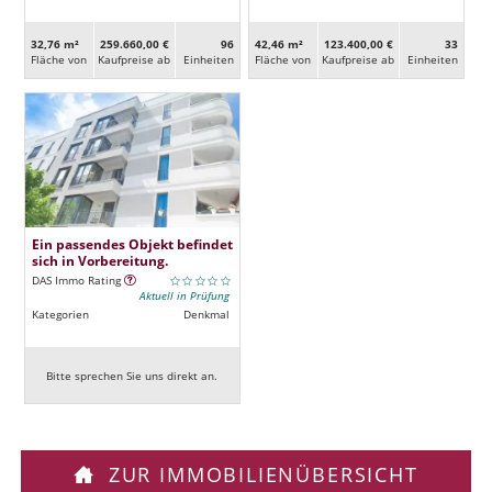
32,76 m²
259.660,00 €
96
42,46 m²
123.400,00 €
33
Fläche von
Kaufpreise ab
Ein­heiten
Fläche von
Kaufpreise ab
Ein­heiten
Ein passendes Objekt befindet
sich in Vorbereitung.
DAS Immo Rating
Aktuell in Prüfung
Kategorien
Denkmal
Bitte sprechen Sie uns direkt an.
ZUR IMMOBILIENÜBERSICHT