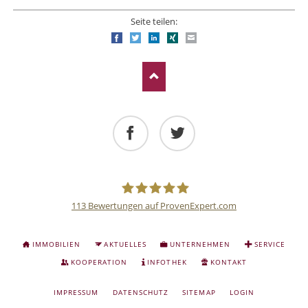
Seite teilen:
Facebook
Twitter
LinkedIn
Xing
E-mail
Facebook
Twitter
113
Bewertungen auf ProvenExpert.com
Deutsche
NAVIGATION
IMMOBILIEN
AKTUELLES
UNTERNEHMEN
SERVICE
ÜBERSPRINGEN
Anlage
KOOPERATION
INFOTHEK
KONTAKT
NAVIGATION
IMPRESSUM
DATENSCHUTZ
SITEMAP
LOGIN
und
ÜBERSPRINGEN