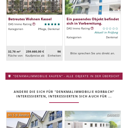
Betreutes Wohnen Kassel
Ein passendes Objekt befindet
sich in Vorbereitung.
DAS Immo Rating
DAS Immo Rating
Kategorien
Pflege, Denkmal
Aktuell in Prüfung
Kategorien
Denkmal
32,76 m²
259.660,00 €
96
Bitte sprechen Sie uns direkt an.
Fläche von
Kaufpreise ab
Ein­heiten
"DENKMALIMMOBILIE KAUFEN" - ALLE OBJEKTE IN DER ÜBERSICHT
ANDERE DIE SICH FÜR "DENKMALIMMOBILIE KORBACH"
INTERESSIERTEN, INTERESSIERTEN SICH AUCH FÜR ...
bis 5 % Rendite
DA00653
DA00655