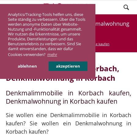
Analytics/Tracking-Tools helfen uns, diese
Seite ständig zu verbessern. Über die Tools
Denkmalimmobilie Korbach, Denkmalwohnung
werden anonyme Daten über Website-
Nutzung und -Funktionalität gesammelt.
Korbach
Wir nutzen die Erkenntnisse, um unsere
Produkte, Dienstleistungen und das
Benutzererlebnis zu verbessern. Sind Sie
DASINVEST
Service
Denkmalimmobilie kaufen
damit einverstanden, dass wir dafür
Cookies verwenden?
mehr
Denkmalimmobilie in Korbach,
ablehnen
akzeptieren
Denkmalwohnung in Korbach
Denkmalimmobilie in Korbach kaufen,
Denkmalwohnung in Korbach kaufen
Sie wollen eine Denkmalimmobilie in Korbach
kaufen? Sie wollen ein Denkmalwohnung in
Korbach kaufen?