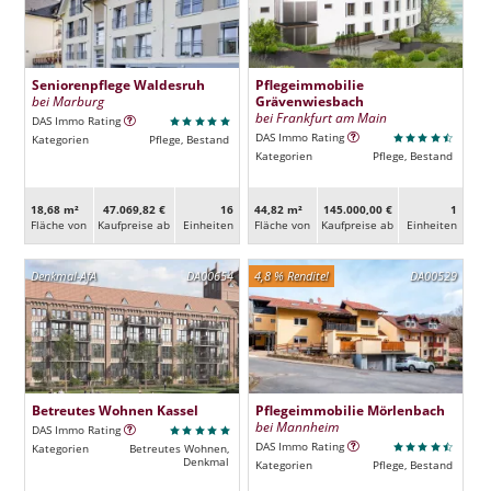
Seniorenpflege Waldesruh
Pflegeimmobilie
bei Marburg
Grävenwiesbach
bei Frankfurt am Main
DAS Immo Rating
DAS Immo Rating
Kategorien
Pflege, Bestand
Kategorien
Pflege, Bestand
18,68 m²
47.069,82 €
16
44,82 m²
145.000,00 €
1
Fläche von
Kaufpreise ab
Ein­heiten
Fläche von
Kaufpreise ab
Ein­heiten
Denkmal-AfA
DA00654
4,8 % Rendite!
DA00529
Betreutes Wohnen Kassel
Pflegeimmobilie Mörlenbach
bei Mannheim
DAS Immo Rating
DAS Immo Rating
Kategorien
Betreutes Wohnen,
Denkmal
Kategorien
Pflege, Bestand