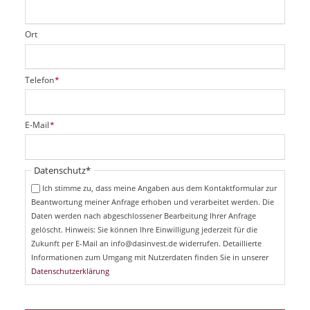
Ort
P
Telefon
*
f
l
i
P
E-Mail
*
c
f
h
l
t
i
Pflichtfeld
Datenschutz
*
f
c
e
Ich stimme zu, dass meine Angaben aus dem Kontaktformular zur
h
l
Beantwortung meiner Anfrage erhoben und verarbeitet werden. Die
t
d
Daten werden nach abgeschlossener Bearbeitung Ihrer Anfrage
f
e
gelöscht. Hinweis: Sie können Ihre Einwilligung jederzeit für die
l
Zukunft per E-Mail an info@dasinvest.de widerrufen. Detaillierte
d
Informationen zum Umgang mit Nutzerdaten finden Sie in unserer
Datenschutzerklärung