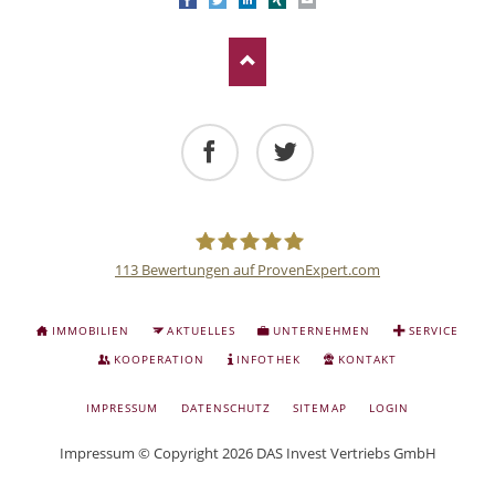
Facebook
Twitter
LinkedIn
Xing
E-mail
Facebook
Twitter
113
Bewertungen auf ProvenExpert.com
Deutsche
NAVIGATION
IMMOBILIEN
AKTUELLES
UNTERNEHMEN
SERVICE
ÜBERSPRINGEN
Anlage
KOOPERATION
INFOTHEK
KONTAKT
NAVIGATION
IMPRESSUM
DATENSCHUTZ
SITEMAP
LOGIN
und
ÜBERSPRINGEN
Impressum
© Copyright 2026 DAS Invest Vertriebs GmbH
Sachwert