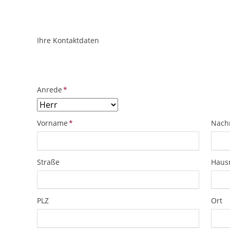
Ihre Kontaktdaten
ObjektPlatzhalter
URL
Pflichtfeld
Anrede
*
Pflichtfeld
Pflich
Vorname
*
Nach
Straße
Hau
PLZ
Ort