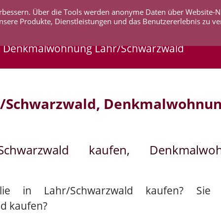
 verbessern. Über die Tools werden anonyme Daten über Website-
AKTUELLES
UNTERNEHMEN
SERVICE
KO
nsere Produkte, Dienstleistungen und das Benutzererlebnis zu ve
, Denkmalwohnung Lahr/Schwarzwald
r/Schwarzwald, Denkmalwohnun
/Schwarzwald kaufen, Denkmalw
lie in Lahr/Schwarzwald kaufen? Sie 
d kaufen?