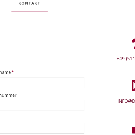
KONTAKT
+49 (511
tfeld
name
*
snummer
INFO@D