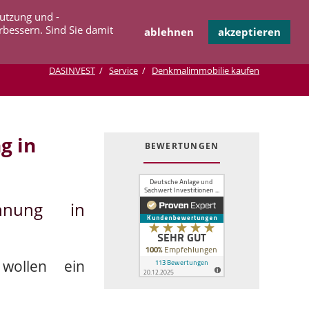
Navigation
Nutzung und -
OPERATION
INFOTHEK
KONTAKT
überspringen
rbessern. Sind Sie damit
ablehnen
akzeptieren
DASINVEST
Service
Denkmalimmobilie kaufen
g in
BEWERTUNGEN
ohnung in
wollen ein