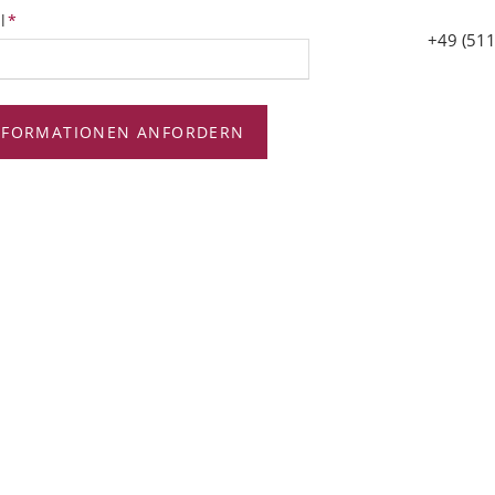
tfeld
l
*
+49 (511
NFORMATIONEN ANFORDERN