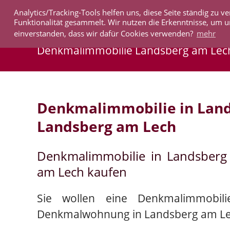
Analytics/Tracking-Tools helfen uns, diese Seite ständig zu
IMMOBILIEN
Funktionalität gesammelt. Wir nutzen die Erkenntnisse, um u
einverstanden, dass wir dafür Cookies verwenden?
mehr
Denkmalimmobilie Landsberg am Lec
Denkmalimmobilie in Lan
Landsberg am Lech
Denkmalimmobilie in Landsber
am Lech kaufen
Sie wollen eine Denkmalimmobil
Denkmalwohnung in Landsberg am Le