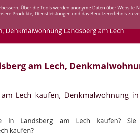
 verbessern. Über die Tools werden anonyme Daten über Website-
AKTUELLES
UNTERNEHMEN
SERVICE
KO
nsere Produkte, Dienstleistungen und das Benutzererlebnis zu ve
h, Denkmalwohnung Landsberg am Lech
dsberg am Lech, Denkmalwohnu
g am Lech kaufen, Denkmalwohnung in
ie in Landsberg am Lech kaufen? Sie 
ch kaufen?