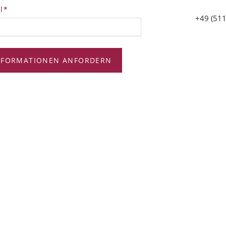
tfeld
l
*
+49 (511
NFORMATIONEN ANFORDERN