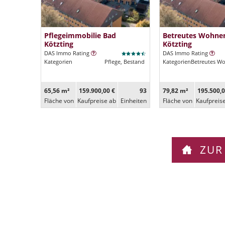
Pflegeimmobilie Bad
Betreutes Wohne
Kötzting
Kötzting
DAS Immo Rating
DAS Immo Rating
Kategorien
Pflege, Bestand
Kategorien
Betreutes W
65,56 m²
159.900,00 €
93
79,82 m²
195.500,0
Fläche von
Kaufpreise ab
Ein­heiten
Fläche von
Kaufpreis
ZUR