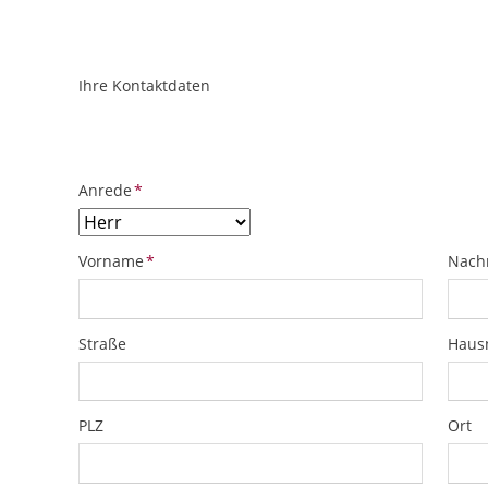
Ihre Kontaktdaten
ObjektPlatzhalter
URL
Pflichtfeld
Anrede
*
Pflichtfeld
Pflich
Vorname
*
Nach
Straße
Hau
PLZ
Ort