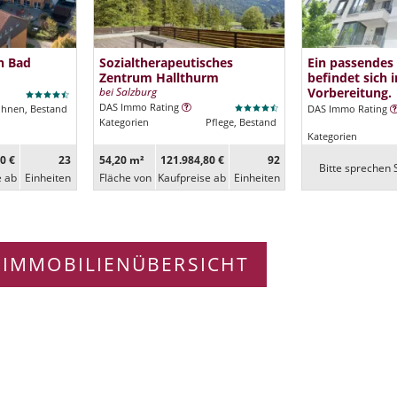
n Bad
Sozialtherapeutisches
Ein passendes
Zentrum Hallthurm
befindet sich i
bei Salzburg
Vorbereitung.
DAS Immo Rating
ohnen, Bestand
DAS Immo Rating
Kategorien
Pflege, Bestand
Kategorien
0 €
23
54,20 m²
121.984,80 €
92
Bitte sprechen S
e ab
Ein­heiten
Fläche von
Kaufpreise ab
Ein­heiten
 IMMOBILIENÜBERSICHT