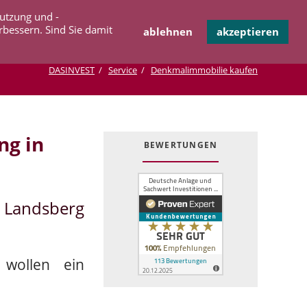
Navigation
Nutzung und -
OPERATION
INFOTHEK
KONTAKT
überspringen
rbessern. Sind Sie damit
ablehnen
akzeptieren
DASINVEST
Service
Denkmalimmobilie kaufen
ng in
BEWERTUNGEN
 Landsberg
wollen ein