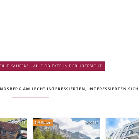
IE KAUFEN" - ALLE OBJEKTE IN DER ÜBERSICHT
DSBERG AM LECH" INTERESSIERTEN, INTERESSIERTEN SICH 
DA00668
5 % Rendite
DA00581