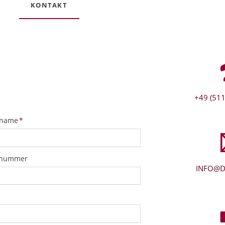
KONTAKT
+49 (511
tfeld
name
*
snummer
INFO@D