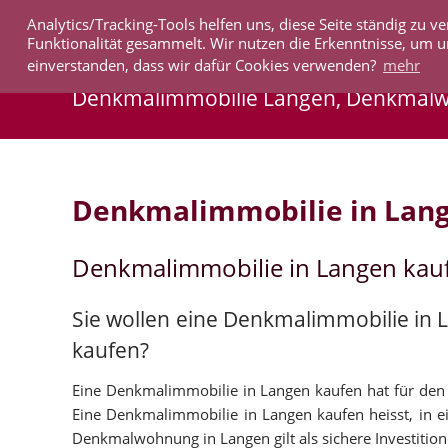
Analytics/Tracking-Tools helfen uns, diese Seite ständig zu
IMMOBILIEN
Funktionalität gesammelt. Wir nutzen die Erkenntnisse, um u
einverstanden, dass wir dafür Cookies verwenden?
mehr
Denkmalimmobilie Langen, Denkmal
Denkmalimmobilie in Lan
Denkmalimmobilie in Langen kau
Sie wollen eine Denkmalimmobilie in
kaufen?
Eine Denkmalimmobilie in Langen kaufen hat für den Ka
Eine Denkmalimmobilie in Langen kaufen heisst, in ei
Denkmalwohnung in Langen gilt als sichere Investition 