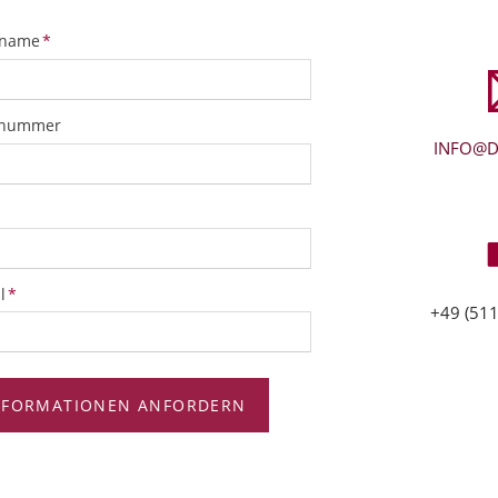
tfeld
name
*
snummer
INFO@D
tfeld
l
*
+49 (511
NFORMATIONEN ANFORDERN