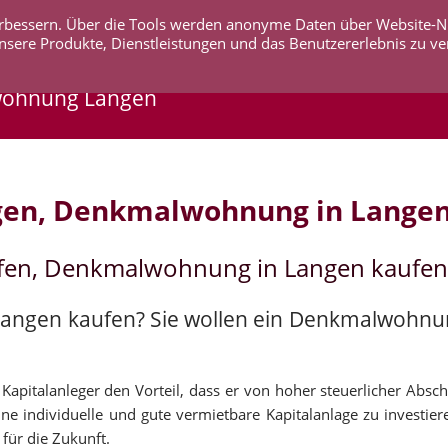
 verbessern. Über die Tools werden anonyme Daten über Website-
AKTUELLES
UNTERNEHMEN
SERVICE
KO
nsere Produkte, Dienstleistungen und das Benutzererlebnis zu ve
wohnung Langen
gen, Denkmalwohnung in Lange
fen, Denkmalwohnung in Langen kaufen
 Langen kaufen? Sie wollen ein Denkmalwohnu
pitalanleger den Vorteil, dass er von hoher steuerlicher Abschr
ne individuelle und gute vermietbare Kapitalanlage zu investier
für die Zukunft.