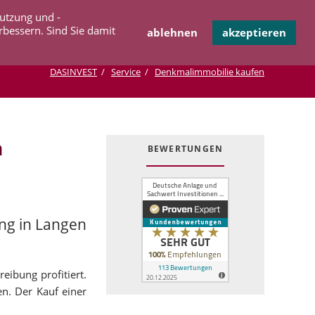
Navigation
Nutzung und -
OPERATION
INFOTHEK
KONTAKT
überspringen
rbessern. Sind Sie damit
ablehnen
akzeptieren
DASINVEST
Service
Denkmalimmobilie kaufen
n
BEWERTUNGEN
ng in Langen
eibung profitiert.
en. Der Kauf einer