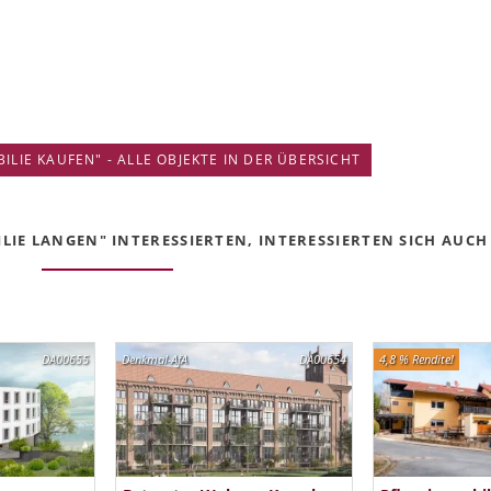
IE KAUFEN" - ALLE OBJEKTE IN DER ÜBERSICHT
IE LANGEN" INTERESSIERTEN, INTERESSIERTEN SICH AUCH 
DA00655
Denkmal-AfA
DA00654
4,8 % Rendite!