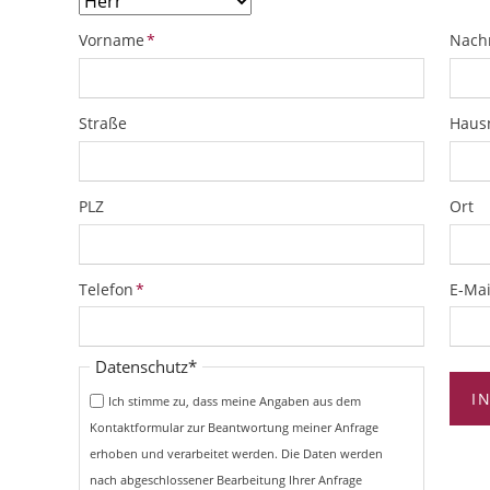
Pflichtfeld
Pflich
Vorname
*
Nach
Straße
Hau
PLZ
Ort
Pflichtfeld
Pflich
Telefon
*
E-Mai
Pflichtfeld
Datenschutz
*
I
Ich stimme zu, dass meine Angaben aus dem
Kontaktformular zur Beantwortung meiner Anfrage
erhoben und verarbeitet werden. Die Daten werden
nach abgeschlossener Bearbeitung Ihrer Anfrage