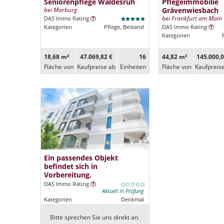
Seniorenpflege Waldesruh
Pflegeimmobilie
bei Marburg
Grävenwiesbach
bei Frankfurt am Main
DAS Immo Rating
Kategorien
Pflege, Bestand
DAS Immo Rating
Kategorien
18,68 m²
47.069,82 €
16
44,82 m²
145.000,0
Fläche von
Kaufpreise ab
Ein­heiten
Fläche von
Kaufpreis
Ein passendes Objekt
befindet sich in
Vorbereitung.
DAS Immo Rating
Aktuell in Prüfung
Kategorien
Denkmal
Bitte sprechen Sie uns direkt an.