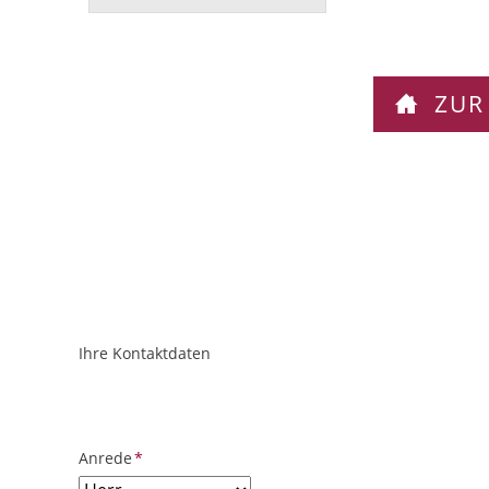
ZUR
Ihre Kontaktdaten
ObjektPlatzhalter
URL
Pflichtfeld
Anrede
*