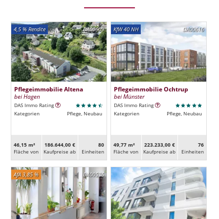
4,5 % Rendite
DA00609
KfW 40 NH
DA00616
Pflegeimmobilie Altena
Pflegeimmobilie Ochtrup
bei Hagen
bei Münster
DAS Immo Rating
DAS Immo Rating
Kategorien
Pflege, Neubau
Kategorien
Pflege, Neubau
46,15 m²
186.644,00 €
80
49,77 m²
223.233,00 €
76
Fläche von
Kaufpreise ab
Ein­heiten
Fläche von
Kaufpreise ab
Ein­heiten
AfA 3,85 %
DA00536