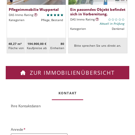
Pflegeimmobilie Wuppertal
Ein passendes Objekt befindet
sich in Vorbereitung.
DAS Immo Rating
DAS Immo Rating
Kategorien
Pflege, Bestand
Aktuell in Prüfung
Kategorien
Denkmal
48,27 m²
194.900,00 €
80
Bitte sprechen Sie uns direkt an.
Fläche von
Kaufpreise ab
Ein­heiten
ZUR IMMOBILIENÜBERSICHT
KONTAKT
Ihre Kontaktdaten
O
U
b
R
j
L
e
P
Anrede
*
k
f