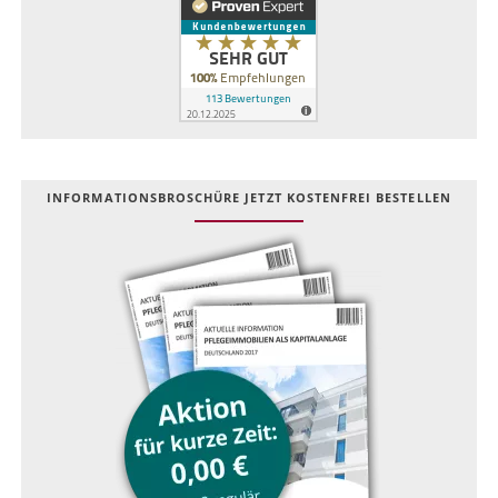
INFOR­MATIONS­BROSCHÜRE JETZT KOSTEN­FREI BESTELLEN