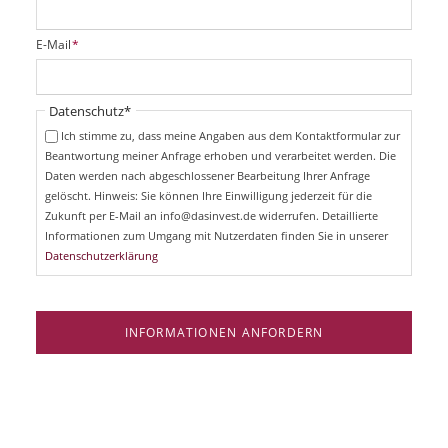
l
i
P
E-Mail
*
c
f
h
l
t
i
Pflichtfeld
Datenschutz
*
f
c
e
Ich stimme zu, dass meine Angaben aus dem Kontaktformular zur
h
l
Beantwortung meiner Anfrage erhoben und verarbeitet werden. Die
t
d
Daten werden nach abgeschlossener Bearbeitung Ihrer Anfrage
f
e
gelöscht. Hinweis: Sie können Ihre Einwilligung jederzeit für die
l
Zukunft per E-Mail an info@dasinvest.de widerrufen. Detaillierte
d
Informationen zum Umgang mit Nutzerdaten finden Sie in unserer
Datenschutzerklärung
INFORMATIONEN ANFORDERN