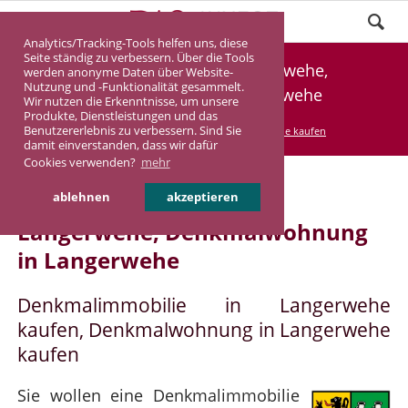
Analytics/Tracking-Tools helfen uns, diese
Seite ständig zu verbessern. Über die Tools
Denkmalimmobilie Langerwehe,
werden anonyme Daten über Website-
Nutzung und -Funktionalität gesammelt.
Denkmalwohnung Langerwehe
Wir nutzen die Erkenntnisse, um unsere
Produkte, Dienstleistungen und das
Benutzererlebnis zu verbessern. Sind Sie
DASINVEST
Service
Denkmalimmobilie kaufen
damit einverstanden, dass wir dafür
Cookies verwenden?
mehr
Denkmalimmobilie in
ablehnen
akzeptieren
Langerwehe, Denkmalwohnung
in Langerwehe
Denkmalimmobilie in Langerwehe
kaufen, Denkmalwohnung in Langerwehe
kaufen
Sie wollen eine Denkmalimmobilie