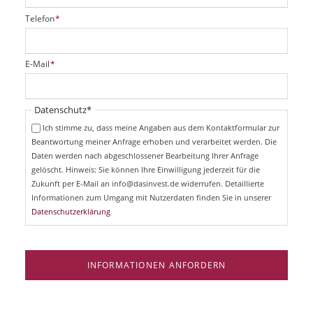
P
Telefon
*
f
l
i
P
E-Mail
*
c
f
h
l
t
i
Pflichtfeld
Datenschutz
*
f
c
e
Ich stimme zu, dass meine Angaben aus dem Kontaktformular zur
h
l
Beantwortung meiner Anfrage erhoben und verarbeitet werden. Die
t
d
Daten werden nach abgeschlossener Bearbeitung Ihrer Anfrage
f
e
gelöscht. Hinweis: Sie können Ihre Einwilligung jederzeit für die
l
Zukunft per E-Mail an info@dasinvest.de widerrufen. Detaillierte
d
Informationen zum Umgang mit Nutzerdaten finden Sie in unserer
Datenschutzerklärung
INFORMATIONEN ANFORDERN