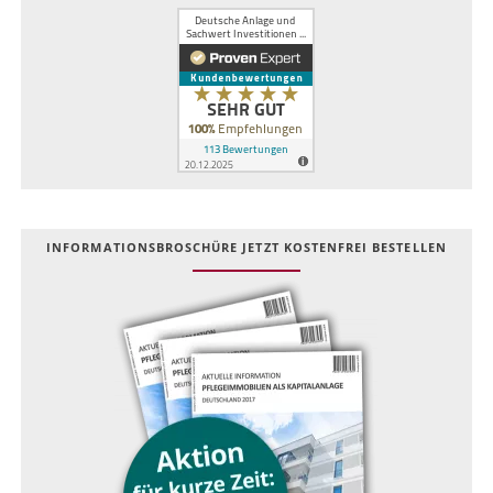
INFOR­MATIONS­BROSCHÜRE JETZT KOSTEN­FREI BESTELLEN