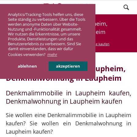
Analytics/Tracking-Tools helfen uns, diese
Seite ständig zu verbessern. Über die Tools
Denkmalimmobilie Laupheim,
werden anonyme Daten über Website-
Nutzung und -Funktionalität gesammelt.
Denkmalwohnung Laupheim
Wir nutzen die Erkenntnisse, um unsere
Produkte, Dienstleistungen und das
Benutzererlebnis zu verbessern. Sind Sie
DASINVEST
Service
Denkmalimmobilie kaufen
damit einverstanden, dass wir dafür
Cookies verwenden?
mehr
Denkmalimmobilie in Laupheim,
ablehnen
akzeptieren
Denkmalwohnung in Laupheim
Denkmalimmobilie in Laupheim kaufen,
Denkmalwohnung in Laupheim kaufen
Sie wollen eine Denkmalimmobilie in Laupheim
kaufen? Sie wollen ein Denkmalwohnung in
Laupheim kaufen?