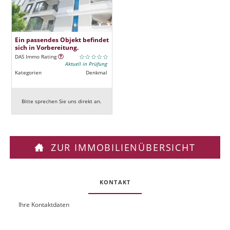
Ein passendes Objekt befindet
sich in Vorbereitung.
DAS Immo Rating
Aktuell in Prüfung
Kategorien
Denkmal
Bitte sprechen Sie uns direkt an.
ZUR IMMOBILIENÜBERSICHT
KONTAKT
Ihre Kontaktdaten
O
U
b
R
j
L