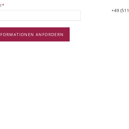
tfeld
l
*
+49 (511
NFORMATIONEN ANFORDERN