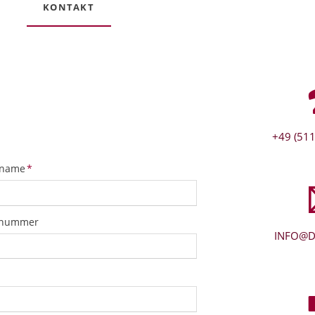
KONTAKT
+49 (511
tfeld
name
*
snummer
INFO@D