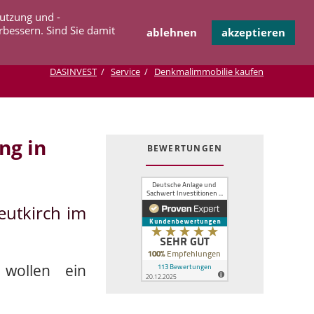
Navigation
Nutzung und -
OPERATION
INFOTHEK
KONTAKT
überspringen
rbessern. Sind Sie damit
ablehnen
akzeptieren
DASINVEST
Service
Denkmalimmobilie kaufen
ng in
BEWERTUNGEN
eutkirch im
 wollen ein