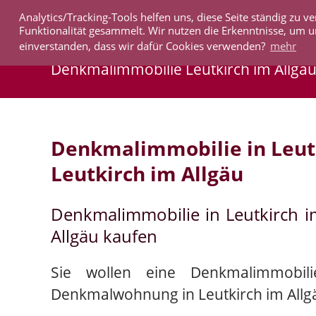
Analytics/Tracking-Tools helfen uns, diese Seite ständig zu
IMMOBILIEN
Funktionalität gesammelt. Wir nutzen die Erkenntnisse, um u
einverstanden, dass wir dafür Cookies verwenden?
mehr
Denkmalimmobilie Leutkirch im Allgä
Denkmalimmobilie in Leut
Leutkirch im Allgäu
Denkmalimmobilie in Leutkirch 
Allgäu kaufen
Sie wollen eine Denkmalimmobil
Denkmalwohnung in Leutkirch im Allg