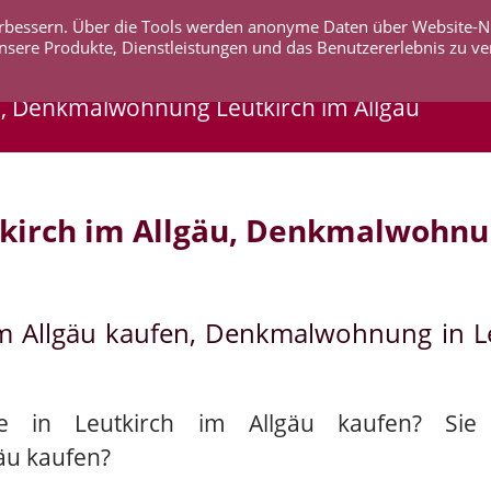
 verbessern. Über die Tools werden anonyme Daten über Website-
AKTUELLES
UNTERNEHMEN
SERVICE
KO
nsere Produkte, Dienstleistungen und das Benutzererlebnis zu ve
u, Denkmalwohnung Leutkirch im Allgäu
kirch im Allgäu, Denkmalwohnu
im Allgäu kaufen, Denkmalwohnung in L
ie in Leutkirch im Allgäu kaufen? Sie
äu kaufen?