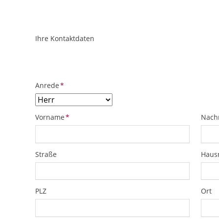
Ihre Kontaktdaten
ObjektPlatzhalter
URL
Pflichtfeld
Anrede
*
Pflichtfeld
Pflich
Vorname
*
Nach
Straße
Hau
PLZ
Ort