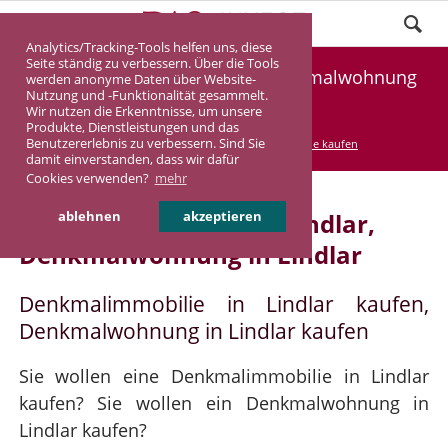
Analytics/Tracking-Tools helfen uns, diese
Seite ständig zu verbessern. Über die Tools
Denkmalimmobilie Lindlar, Denkmalwohnung
werden anonyme Daten über Website-
Nutzung und -Funktionalität gesammelt.
Lindlar
Wir nutzen die Erkenntnisse, um unsere
Produkte, Dienstleistungen und das
Benutzererlebnis zu verbessern. Sind Sie
DASINVEST
Service
Denkmalimmobilie kaufen
damit einverstanden, dass wir dafür
Cookies verwenden?
mehr
Denkmalimmobilie in Lindlar,
ablehnen
akzeptieren
Denkmalwohnung in Lindlar
Denkmalimmobilie in Lindlar kaufen,
Denkmalwohnung in Lindlar kaufen
Sie wollen eine Denkmalimmobilie in Lindlar
kaufen? Sie wollen ein Denkmalwohnung in
Lindlar kaufen?