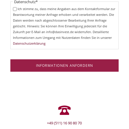
Pflichtfeld
Datenschutz
*
f
c
e
Ich stimme zu, dass meine Angaben aus dem Kontaktformular zur
h
l
Beantwortung meiner Anfrage erhoben und verarbeitet werden. Die
t
d
Daten werden nach abgeschlossener Bearbeitung Ihrer Anfrage
f
e
gelöscht. Hinweis: Sie können Ihre Einwilligung jederzeit für die
l
Zukunft per E-Mail an info@dasinvest.de widerrufen. Detaillierte
d
Informationen zum Umgang mit Nutzerdaten finden Sie in unserer
Datenschutzerklärung
INFORMATIONEN ANFORDERN
+49 (511) 16 90 80 70