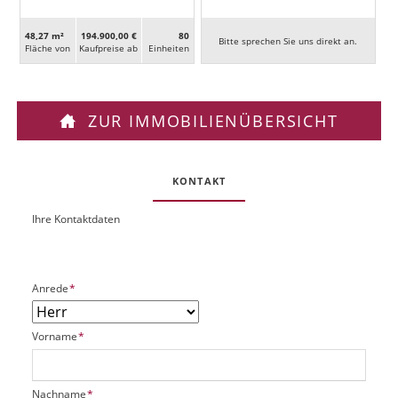
48,27 m²
194.900,00 €
80
Bitte sprechen Sie uns direkt an.
Fläche von
Kaufpreise ab
Ein­heiten
ZUR IMMOBILIENÜBERSICHT
KONTAKT
Ihre Kontaktdaten
O
U
b
R
j
L
e
P
Anrede
*
k
f
t
l
P
P
Vorname
*
i
l
f
c
a
l
h
t
i
t
P
Nachname
*
z