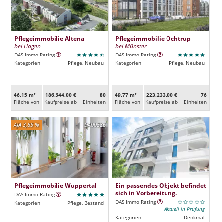
Pflegeimmobilie Altena
Pflegeimmobilie Ochtrup
bei Hagen
bei Münster
DAS Immo Rating
DAS Immo Rating
Kategorien
Pflege, Neubau
Kategorien
Pflege, Neubau
46,15 m²
186.644,00 €
80
49,77 m²
223.233,00 €
76
Fläche von
Kaufpreise ab
Ein­heiten
Fläche von
Kaufpreise ab
Ein­heiten
AfA 3,85 %
DA00536
Pflegeimmobilie Wuppertal
Ein passendes Objekt befindet
sich in Vorbereitung.
DAS Immo Rating
DAS Immo Rating
Kategorien
Pflege, Bestand
Aktuell in Prüfung
Kategorien
Denkmal