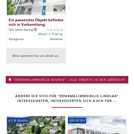
Ein passendes Objekt befindet
sich in Vorbereitung.
DAS Immo Rating
Aktuell in Prüfung
Kategorien
Denkmal
Bitte sprechen Sie uns direkt an.
"DENKMALIMMOBILIE KAUFEN" - ALLE OBJEKTE IN DER ÜBERSICHT
ANDERE DIE SICH FÜR "DENKMALIMMOBILIE LINDLAR"
INTERESSIERTEN, INTERESSIERTEN SICH AUCH FÜR ...
4,5 % Rendite
DA00609
KfW 40 NH
DA00616