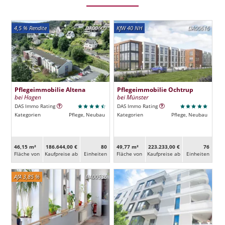
4,5 % Rendite
DA00609
KfW 40 NH
DA00616
Pflegeimmobilie Altena
Pflegeimmobilie Ochtrup
bei Hagen
bei Münster
DAS Immo Rating
DAS Immo Rating
Kategorien
Pflege, Neubau
Kategorien
Pflege, Neubau
46,15 m²
186.644,00 €
80
49,77 m²
223.233,00 €
76
Fläche von
Kaufpreise ab
Ein­heiten
Fläche von
Kaufpreise ab
Ein­heiten
AfA 3,85 %
DA00536