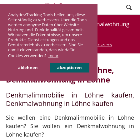
Analytics/Tracking-Tools helfen uns, diese
Seite ständig zu verbessern. Über die Tools
Denkmalimmobilie Löhne, Denkmalwohnung
werden anonyme Daten über Website-
Nutzung und -Funktionalität gesammelt.
Löhne
Wir nutzen die Erkenntnisse, um unsere
Produkte, Dienstleistungen und das
Benutzererlebnis zu verbessern. Sind Sie
DASINVEST
Service
Denkmalimmobilie kaufen
damit einverstanden, dass wir dafür
Cookies verwenden?
mehr
Denkmalimmobilie in Löhne,
ablehnen
akzeptieren
Denkmalwohnung in Löhne
Denkmalimmobilie in Löhne kaufen,
Denkmalwohnung in Löhne kaufen
Sie wollen eine Denkmalimmobilie in Löhne
kaufen? Sie wollen ein Denkmalwohnung in
Löhne kaufen?