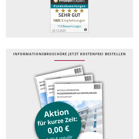
INFOR­MATIONS­BROSCHÜRE JETZT KOSTEN­FREI BESTELLEN