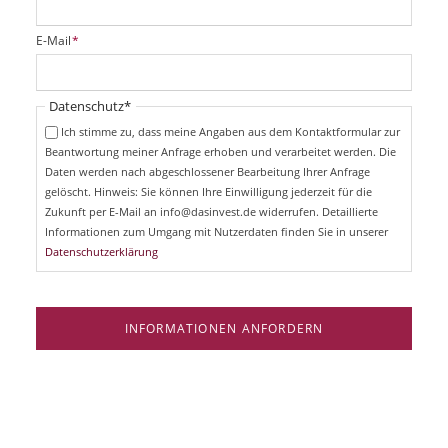
l
i
P
E-Mail
*
c
f
h
l
t
i
Pflichtfeld
Datenschutz
*
f
c
e
Ich stimme zu, dass meine Angaben aus dem Kontaktformular zur
h
l
Beantwortung meiner Anfrage erhoben und verarbeitet werden. Die
t
d
Daten werden nach abgeschlossener Bearbeitung Ihrer Anfrage
f
e
gelöscht. Hinweis: Sie können Ihre Einwilligung jederzeit für die
l
Zukunft per E-Mail an info@dasinvest.de widerrufen. Detaillierte
d
Informationen zum Umgang mit Nutzerdaten finden Sie in unserer
Datenschutzerklärung
INFORMATIONEN ANFORDERN