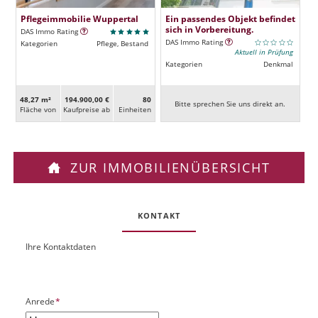
Pflegeimmobilie Wuppertal
Ein passendes Objekt befindet
sich in Vorbereitung.
DAS Immo Rating
DAS Immo Rating
Kategorien
Pflege, Bestand
Aktuell in Prüfung
Kategorien
Denkmal
48,27 m²
194.900,00 €
80
Bitte sprechen Sie uns direkt an.
Fläche von
Kaufpreise ab
Ein­heiten
ZUR IMMOBILIENÜBERSICHT
KONTAKT
Ihre Kontaktdaten
O
U
b
R
j
L
e
P
Anrede
*
k
f