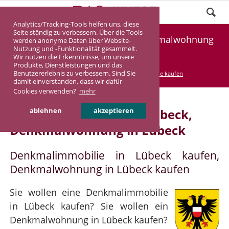
Analytics/Tracking-Tools helfen uns, diese
Seite ständig zu verbessern. Über die Tools
Denkmalimmobilie Lübeck, Denkmalwohnung
werden anonyme Daten über Website-
Nutzung und -Funktionalität gesammelt.
Lübeck
Wir nutzen die Erkenntnisse, um unsere
Produkte, Dienstleistungen und das
Benutzererlebnis zu verbessern. Sind Sie
DASINVEST
Service
Denkmalimmobilie kaufen
damit einverstanden, dass wir dafür
Cookies verwenden?
mehr
Denkmalimmobilie in Lübeck,
ablehnen
akzeptieren
Denkmalwohnung in Lübeck
Denkmalimmobilie in Lübeck kaufen,
Denkmalwohnung in Lübeck kaufen
Sie wollen eine Denkmalimmobilie
in Lübeck kaufen? Sie wollen ein
Denkmalwohnung in Lübeck kaufen?