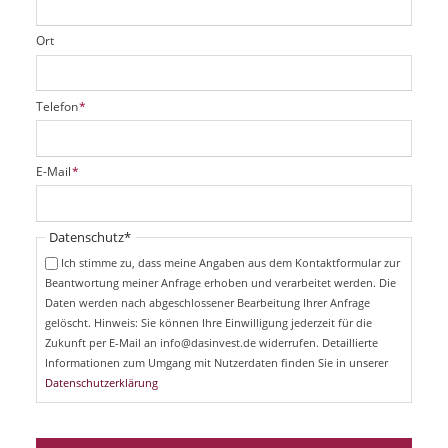
Ort
P
Telefon
*
f
l
i
P
E-Mail
*
c
f
h
l
t
i
Pflichtfeld
Datenschutz
*
f
c
e
Ich stimme zu, dass meine Angaben aus dem Kontaktformular zur
h
l
Beantwortung meiner Anfrage erhoben und verarbeitet werden. Die
t
d
Daten werden nach abgeschlossener Bearbeitung Ihrer Anfrage
f
e
gelöscht. Hinweis: Sie können Ihre Einwilligung jederzeit für die
l
Zukunft per E-Mail an info@dasinvest.de widerrufen. Detaillierte
d
Informationen zum Umgang mit Nutzerdaten finden Sie in unserer
Datenschutzerklärung