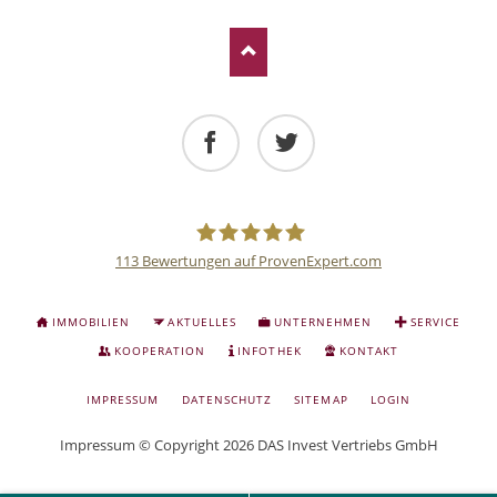
Facebook
Twitter
113
Bewertungen auf ProvenExpert.com
Deutsche
NAVIGATION
IMMOBILIEN
AKTUELLES
UNTERNEHMEN
SERVICE
ÜBERSPRINGEN
Anlage
KOOPERATION
INFOTHEK
KONTAKT
NAVIGATION
IMPRESSUM
DATENSCHUTZ
SITEMAP
LOGIN
und
ÜBERSPRINGEN
Impressum
© Copyright 2026 DAS Invest Vertriebs GmbH
Sachwert