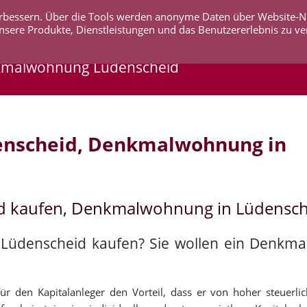
 verbessern. Über die Tools werden anonyme Daten über Website-
AKTUELLES
UNTERNEHMEN
SERVICE
KO
nsere Produkte, Dienstleistungen und das Benutzererlebnis zu ve
kmalwohnung Lüdenscheid
enscheid, Denkmalwohnung in
d kaufen, Denkmalwohnung in Lüdensch
n Lüdenscheid kaufen? Sie wollen ein Denkm
r den Kapitalanleger den Vorteil, dass er von hoher steuerli