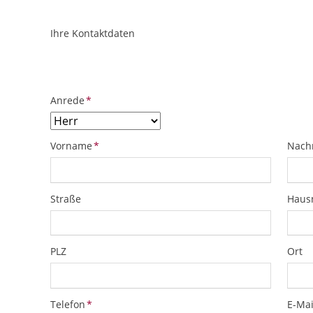
Ihre Kontaktdaten
ObjektPlatzhalter
URL
Pflichtfeld
Anrede
*
Pflichtfeld
Pflich
Vorname
*
Nach
Straße
Hau
PLZ
Ort
Pflichtfeld
Pflich
Telefon
*
E-Mai