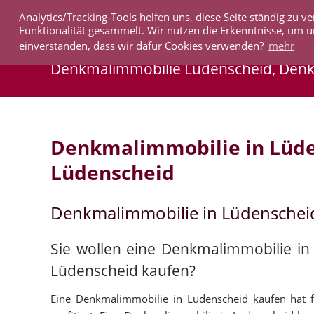
Analytics/Tracking-Tools helfen uns, diese Seite ständig zu
IMMOBILIEN
Funktionalität gesammelt. Wir nutzen die Erkenntnisse, um u
einverstanden, dass wir dafür Cookies verwenden?
mehr
Denkmalimmobilie Lüdenscheid, Den
Denkmalimmobilie in Lüd
Lüdenscheid
Denkmalimmobilie in Lüdenschei
Sie wollen eine Denkmalimmobilie i
Lüdenscheid kaufen?
Eine Denkmalimmobilie in Lüdenscheid kaufen hat fü