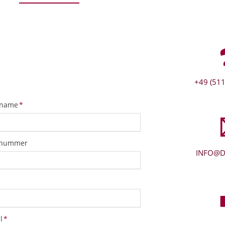
+49 (511
tfeld
name
*
snummer
INFO@D
tfeld
l
*