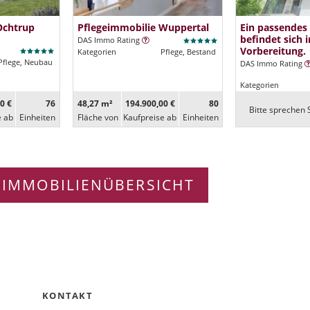
Ochtrup
Pflegeimmobilie Wuppertal
Ein passendes
befindet sich i
DAS Immo Rating
Vorbereitung.
Kategorien
Pflege, Bestand
Pflege, Neubau
DAS Immo Rating
Kategorien
0 €
76
48,27 m²
194.900,00 €
80
Bitte sprechen S
e ab
Ein­heiten
Fläche von
Kaufpreise ab
Ein­heiten
 IMMOBILIENÜBERSICHT
KONTAKT