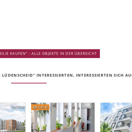
IE KAUFEN" - ALLE OBJEKTE IN DER ÜBERSICHT
LÜDENSCHEID" INTERESSIERTEN, INTERESSIERTEN SICH AUC
DA00616
AfA 3,85 %
DA00536