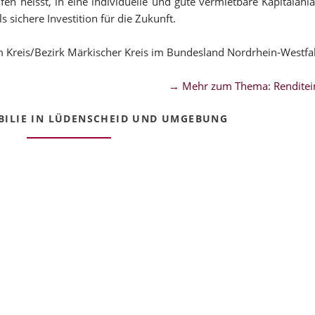
en heisst, in eine individuelle und gute vermietbare Kapitalanla
sichere Investition für die Zukunft.
 Kreis/Bezirk Märkischer Kreis im Bundesland Nordrhein-Westfa
→ Mehr zum Thema: Renditei
ILIE IN LÜDENSCHEID UND UMGEBUNG