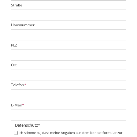
l
i
l
Straße
f
d
c
t
e
h
e
l
t
r
d
Hausnummer
f
e
l
d
PLZ
Ort
P
Telefon
*
f
l
i
P
E-Mail
*
c
f
h
l
t
i
Pflichtfeld
Datenschutz
*
f
c
e
Ich stimme zu, dass meine Angaben aus dem Kontaktformular zur
h
l