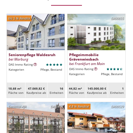
bis 5 % Rendite
DA00653
DA00655
Seniorenpflege Waldesruh
Pflegeimmobilie
bei Marburg
Grävenwiesbach
bei Frankfurt am Main
DAS Immo Rating
DAS Immo Rating
Kategorien
Pflege, Bestand
Kategorien
Pflege, Bestand
18,68 m²
47.069,82 €
16
44,82 m²
145.000,00 €
1
Fläche von
Kaufpreise ab
Ein­heiten
Fläche von
Kaufpreise ab
Ein­heiten
Denkmal-AfA
DA00654
4,8 % Rendite!
DA00529