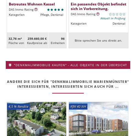
Betreutes Wohnen Kassel
Ein passendes Objekt befindet
sich in Vorbereitung.
DAS Immo Rating
DAS Immo Rating
Kategorien
Pflege, Denkmal
Aktuell in Prüfung
Kategorien
Denkmal
32,76 m²
259.660,00 €
96
Bitte sprechen Sie uns direkt an.
Fläche von
Kaufpreise ab
Ein­heiten
"DENKMALIMMOBILIE KAUFEN" - ALLE OBJEKTE IN DER ÜBERSICHT
ANDERE DIE SICH FÜR "DENKMALIMMOBILIE MARIENMÜNSTER"
INTERESSIERTEN, INTERESSIERTEN SICH AUCH FÜR ...
4,5 % Rendite
DA00609
KfW 40 NH
DA00616