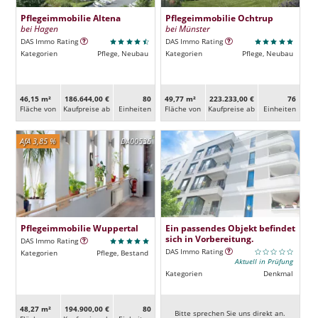
Pflegeimmobilie Altena
Pflegeimmobilie Ochtrup
bei Hagen
bei Münster
DAS Immo Rating
DAS Immo Rating
Kategorien
Pflege, Neubau
Kategorien
Pflege, Neubau
46,15 m²
186.644,00 €
80
49,77 m²
223.233,00 €
76
Fläche von
Kaufpreise ab
Ein­heiten
Fläche von
Kaufpreise ab
Ein­heiten
AfA 3,85 %
DA00536
Pflegeimmobilie Wuppertal
Ein passendes Objekt befindet
sich in Vorbereitung.
DAS Immo Rating
DAS Immo Rating
Kategorien
Pflege, Bestand
Aktuell in Prüfung
Kategorien
Denkmal
48,27 m²
194.900,00 €
80
Bitte sprechen Sie uns direkt an.