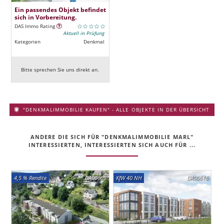
Ein passendes Objekt befindet
sich in Vorbereitung.
DAS Immo Rating
Aktuell in Prüfung
Kategorien
Denkmal
Bitte sprechen Sie uns direkt an.
"DENKMALIMMOBILIE KAUFEN" - ALLE OBJEKTE IN DER ÜBERSICHT
ANDERE DIE SICH FÜR "DENKMALIMMOBILIE MARL"
INTERESSIERTEN, INTERESSIERTEN SICH AUCH FÜR ...
4,5 % Rendite
DA00609
KfW 40 NH
DA00616