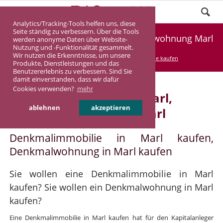
Analytics/Tracking-Tools helfen uns, diese
Seite ständig zu verbessern. Über die Tools
Denkmalimmobilie Marl, Denkmalwohnung Marl
werden anonyme Daten über Website-
Nutzung und -Funktionalität gesammelt.
Wir nutzen die Erkenntnisse, um unsere
DASINVEST
Service
Denkmalimmobilie kaufen
Produkte, Dienstleistungen und das
Benutzererlebnis zu verbessern. Sind Sie
damit einverstanden, dass wir dafür
Cookies verwenden?
mehr
Denkmalimmobilie in Marl,
ablehnen
akzeptieren
Denkmalwohnung in Marl
Denkmalimmobilie in Marl kaufen,
Denkmalwohnung in Marl kaufen
Sie wollen eine Denkmalimmobilie in Marl
kaufen? Sie wollen ein Denkmalwohnung in Marl
kaufen?
Eine Denkmalimmobilie in Marl kaufen hat für den Kapitalanleger