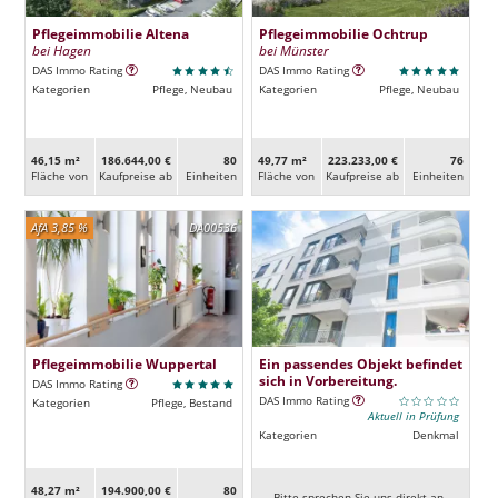
Pflegeimmobilie Altena
Pflegeimmobilie Ochtrup
bei Hagen
bei Münster
DAS Immo Rating
DAS Immo Rating
Kategorien
Pflege, Neubau
Kategorien
Pflege, Neubau
46,15 m²
186.644,00 €
80
49,77 m²
223.233,00 €
76
Fläche von
Kaufpreise ab
Ein­heiten
Fläche von
Kaufpreise ab
Ein­heiten
AfA 3,85 %
DA00536
Pflegeimmobilie Wuppertal
Ein passendes Objekt befindet
sich in Vorbereitung.
DAS Immo Rating
DAS Immo Rating
Kategorien
Pflege, Bestand
Aktuell in Prüfung
Kategorien
Denkmal
48,27 m²
194.900,00 €
80
Bitte sprechen Sie uns direkt an.