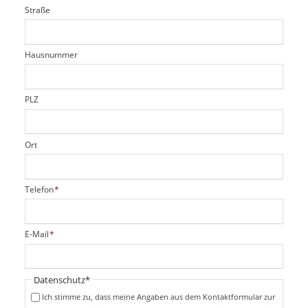
i
l
Straße
f
d
c
t
e
h
e
l
t
r
d
Hausnummer
f
e
l
d
PLZ
Ort
P
Telefon
*
f
l
i
P
E-Mail
*
c
f
h
l
t
i
Pflichtfeld
Datenschutz
*
f
c
e
Ich stimme zu, dass meine Angaben aus dem Kontaktformular zur
h
l