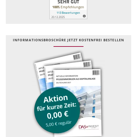
INFOR­MATIONS­BROSCHÜRE JETZT KOSTEN­FREI BESTELLEN