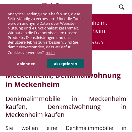
Analytics/Tracking-Tools helfen uns, diese
Seite ständig zu verbessern. Über die Tools
Denkmalimmobilie Meckenheim,
werden anonyme Daten über Website-
Nutzung und -Funktionalität gesammelt.
Denkmalwohnung Meckenheim
Wir nutzen die Erkenntnisse, um unsere
Produkte, Dienstleistungen und das
Benutzererlebnis zu verbessern. Sind Sie
DASINVEST
Service
Denkmalimmobilie kaufen
damit einverstanden, dass wir dafür
Cookies verwenden?
mehr
Denkmalimmobilie in
ablehnen
akzeptieren
Meckenheim, Denkmalwohnung
in Meckenheim
Denkmalimmobilie in Meckenheim
kaufen, Denkmalwohnung in
Meckenheim kaufen
Sie wollen eine Denkmalimmobilie in