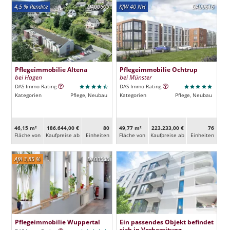
4,5 % Rendite
DA00609
KfW 40 NH
DA00616
Pflegeimmobilie Altena
Pflegeimmobilie Ochtrup
bei Hagen
bei Münster
DAS Immo Rating
DAS Immo Rating
Kategorien
Pflege, Neubau
Kategorien
Pflege, Neubau
46,15 m²
186.644,00 €
80
49,77 m²
223.233,00 €
76
Fläche von
Kaufpreise ab
Ein­heiten
Fläche von
Kaufpreise ab
Ein­heiten
AfA 3,85 %
DA00536
Pflegeimmobilie Wuppertal
Ein passendes Objekt befindet
sich in Vorbereitung.