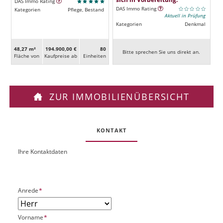
DAS Immo Rating
DAS Immo Rating
Kategorien
Pflege, Bestand
Aktuell in Prüfung
Kategorien
Denkmal
48,27 m²
194.900,00 €
80
Bitte sprechen Sie uns direkt an.
Fläche von
Kaufpreise ab
Ein­heiten
ZUR IMMOBILIENÜBERSICHT
KONTAKT
Ihre Kontaktdaten
O
U
b
R
j
L
e
P
Anrede
*
k
f
t
l
P
P
Vorname
*
i
l