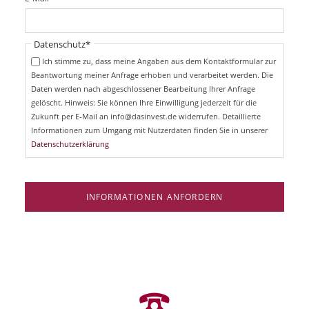
c
f
h
l
t
i
Pflichtfeld
Datenschutz
*
f
c
e
Ich stimme zu, dass meine Angaben aus dem Kontaktformular zur
h
l
Beantwortung meiner Anfrage erhoben und verarbeitet werden. Die
t
d
Daten werden nach abgeschlossener Bearbeitung Ihrer Anfrage
f
e
gelöscht. Hinweis: Sie können Ihre Einwilligung jederzeit für die
l
Zukunft per E-Mail an info@dasinvest.de widerrufen. Detaillierte
d
Informationen zum Umgang mit Nutzerdaten finden Sie in unserer
Datenschutzerklärung
INFORMATIONEN ANFORDERN