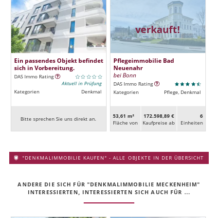
verkauft!
Ein passendes Objekt befindet
Pflegeimmobilie Bad
sich in Vorbereitung.
Neuenahr
bei Bonn
DAS Immo Rating
Aktuell in Prüfung
DAS Immo Rating
Kategorien
Denkmal
Kategorien
Pflege, Denkmal
53,61 m²
172.598,89 €
6
Bitte sprechen Sie uns direkt an.
Fläche von
Kaufpreise ab
Ein­heiten
"DENKMALIMMOBILIE KAUFEN" - ALLE OBJEKTE IN DER ÜBERSICHT
ANDERE DIE SICH FÜR "DENKMALIMMOBILIE MECKENHEIM"
INTERESSIERTEN, INTERESSIERTEN SICH AUCH FÜR ...