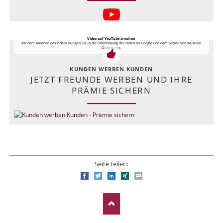
Video auf YouTube ansehen
Mit dem Ansehen des Videos willigen Sie in die Übertragung der Daten an Google und dem Setzen von weiteren
Cookies ein.
KUNDEN WERBEN KUNDEN
JETZT FREUNDE WERBEN UND IHRE
PRÄMIE SICHERN
Seite teilen:
Facebook
Twitter
LinkedIn
Xing
E-mail