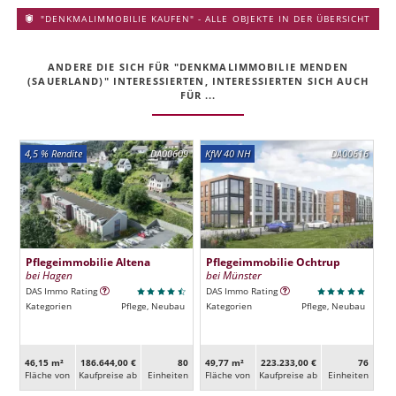
"DENKMALIMMOBILIE KAUFEN" - ALLE OBJEKTE IN DER ÜBERSICHT
ANDERE DIE SICH FÜR "DENKMALIMMOBILIE MENDEN
(SAUERLAND)" INTERESSIERTEN, INTERESSIERTEN SICH AUCH
FÜR ...
4,5 % Rendite
DA00609
KfW 40 NH
DA00616
Pflegeimmobilie Altena
Pflegeimmobilie Ochtrup
bei Hagen
bei Münster
DAS Immo Rating
DAS Immo Rating
Kategorien
Pflege, Neubau
Kategorien
Pflege, Neubau
46,15 m²
186.644,00 €
80
49,77 m²
223.233,00 €
76
Fläche von
Kaufpreise ab
Ein­heiten
Fläche von
Kaufpreise ab
Ein­heiten