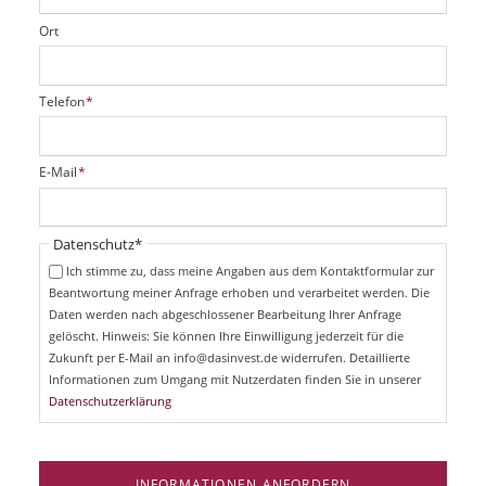
Ort
P
Telefon
*
f
l
i
P
E-Mail
*
c
f
h
l
t
i
Pflichtfeld
Datenschutz
*
f
c
e
Ich stimme zu, dass meine Angaben aus dem Kontaktformular zur
h
l
Beantwortung meiner Anfrage erhoben und verarbeitet werden. Die
t
d
Daten werden nach abgeschlossener Bearbeitung Ihrer Anfrage
f
e
gelöscht. Hinweis: Sie können Ihre Einwilligung jederzeit für die
l
Zukunft per E-Mail an info@dasinvest.de widerrufen. Detaillierte
d
Informationen zum Umgang mit Nutzerdaten finden Sie in unserer
Datenschutzerklärung
INFORMATIONEN ANFORDERN