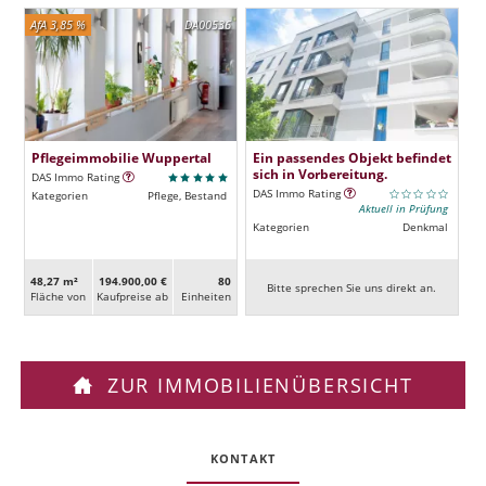
AfA 3,85 %
DA00536
Pflegeimmobilie Wuppertal
Ein passendes Objekt befindet
sich in Vorbereitung.
DAS Immo Rating
DAS Immo Rating
Kategorien
Pflege, Bestand
Aktuell in Prüfung
Kategorien
Denkmal
48,27 m²
194.900,00 €
80
Bitte sprechen Sie uns direkt an.
Fläche von
Kaufpreise ab
Ein­heiten
ZUR IMMOBILIENÜBERSICHT
KONTAKT