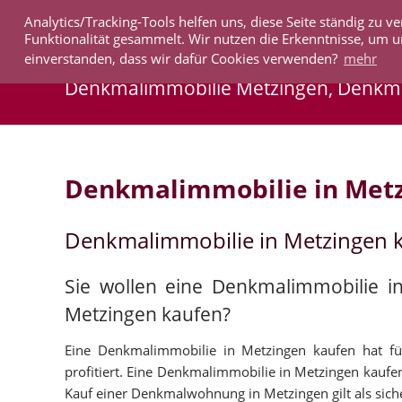
Analytics/Tracking-Tools helfen uns, diese Seite ständig zu
IMMOBILIEN
Funktionalität gesammelt. Wir nutzen die Erkenntnisse, um u
einverstanden, dass wir dafür Cookies verwenden?
mehr
Denkmalimmobilie Metzingen, Denk
Denkmalimmobilie in Met
Denkmalimmobilie in Metzingen 
Sie wollen eine Denkmalimmobilie i
Metzingen kaufen?
Eine Denkmalimmobilie in Metzingen kaufen hat für
profitiert. Eine Denkmalimmobilie in Metzingen kaufen 
Kauf einer Denkmalwohnung in Metzingen gilt als sicher