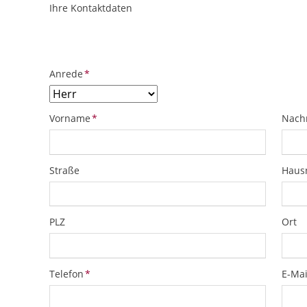
Ihre Kontaktdaten
ObjektPlatzhalter
URL
Pflichtfeld
Anrede
*
Pflichtfeld
Pflich
Vorname
*
Nach
Straße
Hau
PLZ
Ort
Pflichtfeld
Pflich
Telefon
*
E-Mai