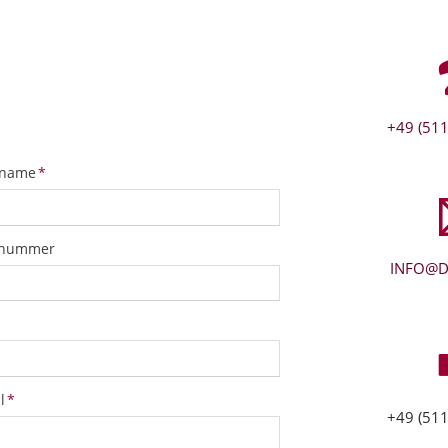
+49 (511
tfeld
name
*
snummer
INFO@D
tfeld
l
*
+49 (511