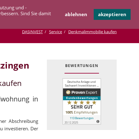
Navigation
Nutzung und -
OPERATION
INFOTHEK
KONTAKT
überspringen
rbessern. Sind Sie damit
ablehnen
akzeptieren
DASINVEST
Service
Denkmalimmobilie kaufen
zingen
BEWERTUNGEN
kaufen
alwohnung in
cher Abschreibung
u investieren. Der