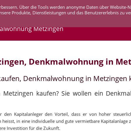
 verbessern. Über die Tools werden anonyme Daten über Website-
AKTUELLES
UNTERNEHMEN
SERVICE
KO
nsere Produkte, Dienstleistungen und das Benutzererlebnis zu ve
malwohnung Metzingen
zingen, Denkmalwohnung in Met
kaufen, Denkmalwohnung in Metzingen 
n Metzingen kaufen? Sie wollen ein Denkm
 den Kapitalanleger den Vorteil, dass er von hoher steuerli
heisst, in eine individuelle und gute vermietbare Kapitalanlage z
e Investition für die Zukunft.