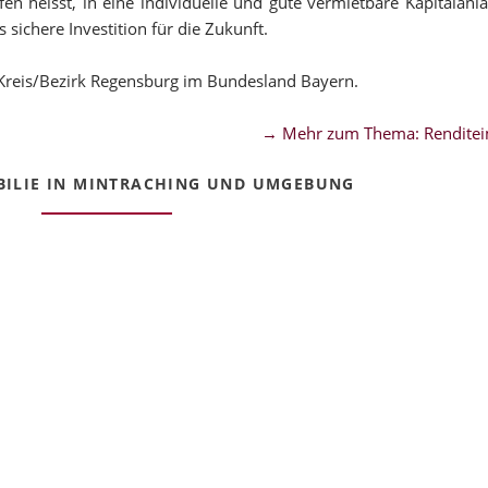
en heisst, in eine individuelle und gute vermietbare Kapitalanla
sichere Investition für die Zukunft.
Kreis/Bezirk Regensburg im Bundesland Bayern.
→ Mehr zum Thema: Renditei
ILIE IN MINTRACHING UND UMGEBUNG