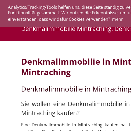
Analytics/Tracking-Tools helfen uns, diese Seite ständig zu
IMMOBILIEN
Funktionalität gesammelt. Wir nutzen die Erkenntnisse, um u
einverstanden, dass wir dafür Cookies verwenden?
mehr
Denkmalimmobilie Mintraching, Den
Denkmalimmobilie in Min
Mintraching
Denkmalimmobilie in Mintrachin
Sie wollen eine Denkmalimmobilie i
Mintraching kaufen?
Eine Denkmalimmobilie in Mintraching kaufen hat fü