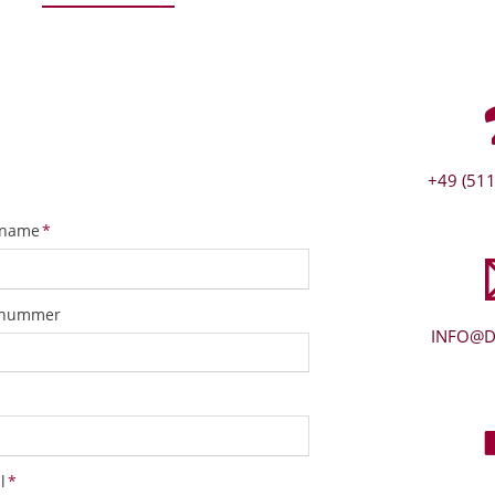
+49 (511
tfeld
name
*
snummer
INFO@D
tfeld
l
*