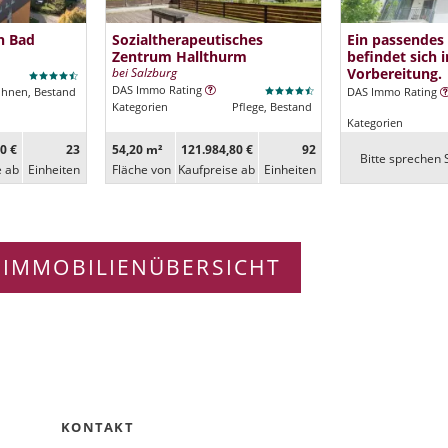
n Bad
Sozialtherapeutisches
Ein passendes
Zentrum Hallthurm
befindet sich i
bei Salzburg
Vorbereitung.
DAS Immo Rating
ohnen, Bestand
DAS Immo Rating
Kategorien
Pflege, Bestand
Kategorien
0 €
23
54,20 m²
121.984,80 €
92
Bitte sprechen S
e ab
Ein­heiten
Fläche von
Kaufpreise ab
Ein­heiten
 IMMOBILIENÜBERSICHT
KONTAKT