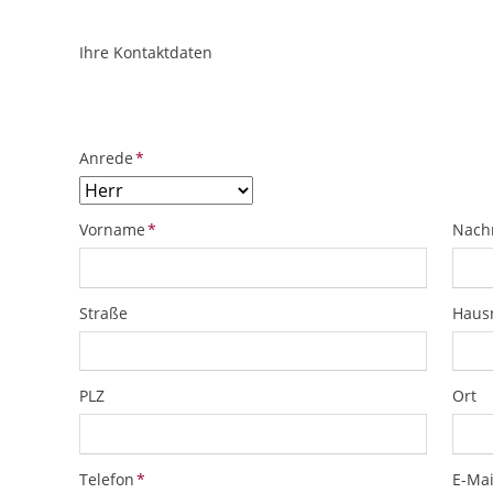
Ihre Kontaktdaten
ObjektPlatzhalter
URL
Pflichtfeld
Anrede
*
Pflichtfeld
Pflich
Vorname
*
Nach
Straße
Hau
PLZ
Ort
Pflichtfeld
Pflich
Telefon
*
E-Mai