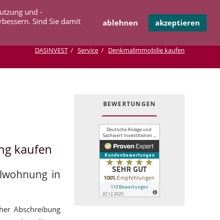
Navigation
Nutzung und -
OPERATION
INFOTHEK
KONTAKT
überspringen
rbessern. Sind Sie damit
ablehnen
akzeptieren
DASINVEST
Service
Denkmalimmobilie kaufen
BEWERTUNGEN
ng kaufen
alwohnung in
cher Abschreibung