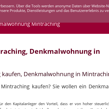
 verbessern. Über die Tools werden anonyme Daten über Website-
AKTUELLES
UNTERNEHMEN
SERVICE
KO
nsere Produkte, Dienstleistungen und das Benutzererlebnis zu ve
kmalwohnung Mintraching
traching, Denkmalwohnung in
g kaufen, Denkmalwohnung in Mintrachi
n Mintraching kaufen? Sie wollen ein Denkm
r den Kapitalanleger den Vorteil, dass er von hoher steuerli