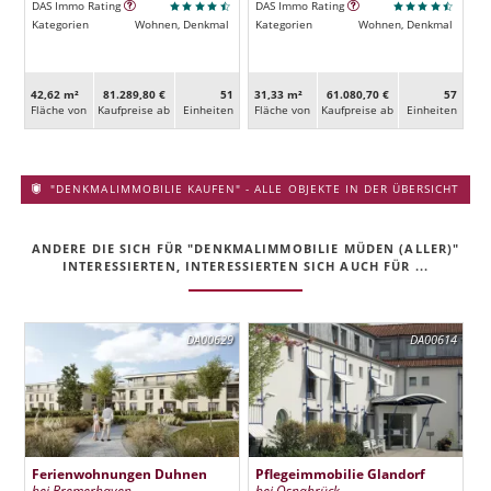
DAS Immo Rating
DAS Immo Rating
Kategorien
Wohnen, Denkmal
Kategorien
Wohnen, Denkmal
42,62 m²
81.289,80 €
51
31,33 m²
61.080,70 €
57
Fläche von
Kaufpreise ab
Ein­heiten
Fläche von
Kaufpreise ab
Ein­heiten
"DENKMALIMMOBILIE KAUFEN" - ALLE OBJEKTE IN DER ÜBERSICHT
ANDERE DIE SICH FÜR "DENKMALIMMOBILIE MÜDEN (ALLER)"
INTERESSIERTEN, INTERESSIERTEN SICH AUCH FÜR ...
DA00629
DA00614
Ferienwohnungen Duhnen
Pflegeimmobilie Glandorf
bei Bremerhaven
bei Osnabrück