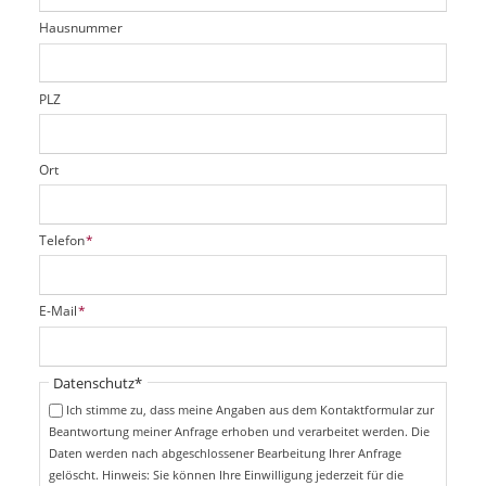
t
r
d
Hausnummer
f
e
l
d
PLZ
Ort
P
Telefon
*
f
l
i
P
E-Mail
*
c
f
h
l
t
i
Pflichtfeld
Datenschutz
*
f
c
e
Ich stimme zu, dass meine Angaben aus dem Kontaktformular zur
h
l
Beantwortung meiner Anfrage erhoben und verarbeitet werden. Die
t
d
Daten werden nach abgeschlossener Bearbeitung Ihrer Anfrage
f
e
gelöscht. Hinweis: Sie können Ihre Einwilligung jederzeit für die