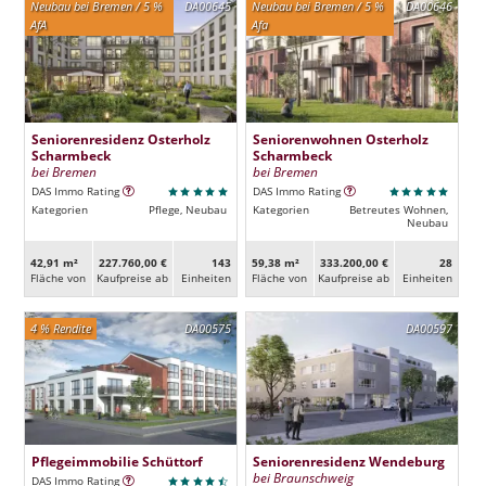
Neubau bei Bremen / 5 %
DA00645
Neubau bei Bremen / 5 %
DA00646
AfA
Afa
Seniorenresidenz Osterholz
Seniorenwohnen Osterholz
Scharmbeck
Scharmbeck
bei Bremen
bei Bremen
DAS Immo Rating
DAS Immo Rating
Kategorien
Pflege, Neubau
Kategorien
Betreutes Wohnen,
Neubau
42,91 m²
227.760,00 €
143
59,38 m²
333.200,00 €
28
Fläche von
Kaufpreise ab
Ein­heiten
Fläche von
Kaufpreise ab
Ein­heiten
4 % Rendite
DA00575
DA00597
Pflegeimmobilie Schüttorf
Seniorenresidenz Wendeburg
bei Braunschweig
DAS Immo Rating