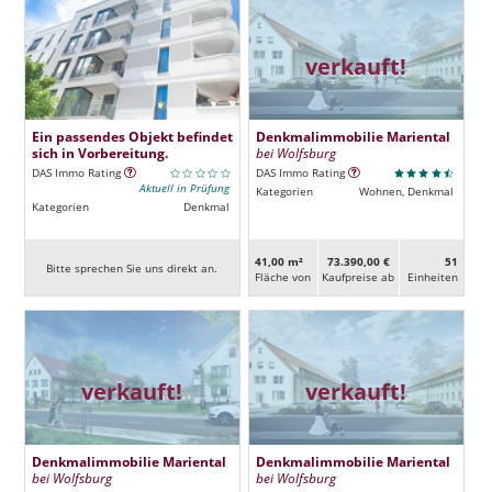
verkauft!
Ein passendes Objekt befindet
Denkmalimmobilie Mariental
sich in Vorbereitung.
bei Wolfsburg
DAS Immo Rating
DAS Immo Rating
Aktuell in Prüfung
Kategorien
Wohnen, Denkmal
Kategorien
Denkmal
41,00 m²
73.390,00 €
51
Bitte sprechen Sie uns direkt an.
Fläche von
Kaufpreise ab
Ein­heiten
verkauft!
verkauft!
Denkmalimmobilie Mariental
Denkmalimmobilie Mariental
bei Wolfsburg
bei Wolfsburg