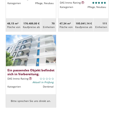
DAS Immo Rating
Kategorien
Pflege, Neubau
Kategorien
Pflege, Neubau
48,15 m²
176.489,00 €
70
47,34 m²
195.041,14 €
111
Fläche von
Kaufpreise ab
Ein­heiten
Fläche von
Kaufpreise ab
Ein­heiten
Ein passendes Objekt befindet
sich in Vorbereitung.
DAS Immo Rating
Aktuell in Prüfung
Kategorien
Denkmal
Bitte sprechen Sie uns direkt an.