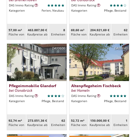
DAS Immo Rating
DAS Immo Rating
Kategorien
Ferien, Neubau
Kategorien
Pflege, Bestand
57,00 m²
463.887,00 €
8
69,60 m²
204.921,69 €
62
Fläche von
Kaufpreise ab
Ein­heiten
Fläche von
Kaufpreise ab
Ein­heiten
DA00606
DA00640
Pflegeimmobilie Glandorf
Altenpflegeheim Fischbeck
bei Osnabrück
bei Hameln
DAS Immo Rating
DAS Immo Rating
Kategorien
Pflege, Bestand
Kategorien
Pflege, Bestand
92,74 m²
273.051,36 €
62
52,72 m²
150.000,00 €
1
Fläche von
Kaufpreise ab
Ein­heiten
Fläche von
Kaufpreise ab
Ein­heiten