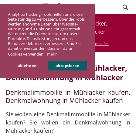
Analytics/Tracking-Tools helfen uns, diese
Seite ständig zu verbessern. Über die Tools
Denkmalimmobilie Mühlacker,
werden anonyme Daten über Website-
Nutzung und -Funktionalität gesammelt.
Denkmalwohnung Mühlacker
Wir nutzen die Erkenntnisse, um unsere
Produkte, Dienstleistungen und das
Benutzererlebnis zu verbessern. Sind Sie
DASINVEST
Service
Denkmalimmobilie kaufen
damit einverstanden, dass wir dafür
Cookies verwenden?
mehr
Denkmalimmobilie in Mühlacker,
ablehnen
akzeptieren
Denkmalwohnung in Mühlacker
Denkmalimmobilie in Mühlacker kaufen,
Denkmalwohnung in Mühlacker kaufen
Sie wollen eine Denkmalimmobilie in Mühlacker
kaufen? Sie wollen ein Denkmalwohnung in
Mühlacker kaufen?