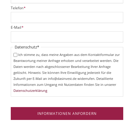
P
Telefon
*
f
l
i
P
E-Mail
*
c
f
h
l
t
i
Pflichtfeld
Datenschutz
*
f
c
e
Ich stimme zu, dass meine Angaben aus dem Kontaktformular zur
h
l
Beantwortung meiner Anfrage erhoben und verarbeitet werden. Die
t
d
Daten werden nach abgeschlossener Bearbeitung Ihrer Anfrage
f
e
gelöscht. Hinweis: Sie können Ihre Einwilligung jederzeit für die
l
Zukunft per E-Mail an info@dasinvest.de widerrufen. Detaillierte
d
Informationen zum Umgang mit Nutzerdaten finden Sie in unserer
Datenschutzerklärung
INFORMATIONEN ANFORDERN