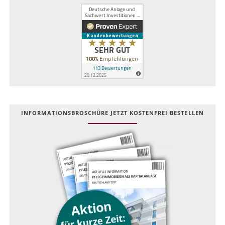
INFOR­MATIONS­BROSCHÜRE JETZT KOSTEN­FREI BESTELLEN