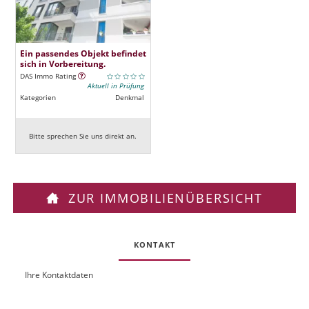
Ein passendes Objekt befindet
sich in Vorbereitung.
DAS Immo Rating
Aktuell in Prüfung
Kategorien
Denkmal
Bitte sprechen Sie uns direkt an.
ZUR IMMOBILIENÜBERSICHT
KONTAKT
Ihre Kontaktdaten
O
U
b
R
j
L