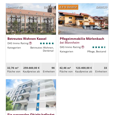
Denkmal-AfA
DA00654
4,8 % Rendite!
DA00529
Betreutes Wohnen Kassel
Pflegeimmobilie Mörlenbach
bei Mannheim
DAS Immo Rating
DAS Immo Rating
Kategorien
Betreutes Wohnen,
Denkmal
Kategorien
Pflege, Bestand
32,76 m²
259.660,00 €
96
42,46 m²
123.400,00 €
33
Fläche von
Kaufpreise ab
Ein­heiten
Fläche von
Kaufpreise ab
Ein­heiten
Ein passendes Objekt befindet