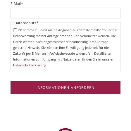
i
P
E-Mail
*
c
f
h
l
t
i
Pflichtfeld
Datenschutz
*
f
c
e
Ich stimme zu, dass meine Angaben aus dem Kontaktformular zur
h
l
Beantwortung meiner Anfrage erhoben und verarbeitet werden. Die
t
d
Daten werden nach abgeschlossener Bearbeitung Ihrer Anfrage
f
e
gelöscht. Hinweis: Sie können Ihre Einwilligung jederzeit für die
l
Zukunft per E-Mail an info@dasinvest.de widerrufen. Detaillierte
d
Informationen zum Umgang mit Nutzerdaten finden Sie in unserer
Datenschutzerklärung
INFORMATIONEN ANFORDERN