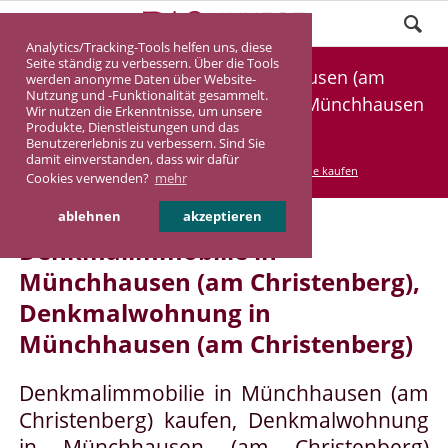
Analytics/Tracking-Tools helfen uns, diese
Seite ständig zu verbessern. Über die Tools
Denkmalimmobilie Münchhausen (am
werden anonyme Daten über Website-
Nutzung und -Funktionalität gesammelt.
Christenberg), Denkmalwohnung Münchhausen
Wir nutzen die Erkenntnisse, um unsere
Produkte, Dienstleistungen und das
(am Christenberg)
Benutzererlebnis zu verbessern. Sind Sie
damit einverstanden, dass wir dafür
DASINVEST
Service
Denkmalimmobilie kaufen
Cookies verwenden?
mehr
ablehnen
akzeptieren
Denkmalimmobilie in
Münchhausen (am Christenberg),
Denkmalwohnung in
Münchhausen (am Christenberg)
Denkmalimmobilie in Münchhausen (am
Christenberg) kaufen, Denkmalwohnung
in Münchhausen (am Christenberg)