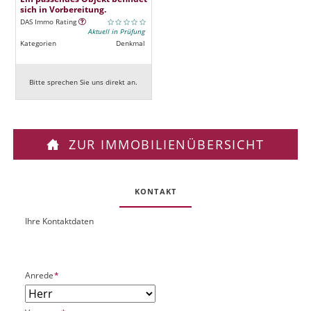
sich in Vorbereitung.
DAS Immo Rating
Aktuell in Prüfung
Kategorien
Denkmal
Bitte sprechen Sie uns direkt an.
ZUR IMMOBILIENÜBERSICHT
KONTAKT
Ihre Kontaktdaten
O
U
b
R
j
L
e
P
Anrede
*
k
f
t
l
P