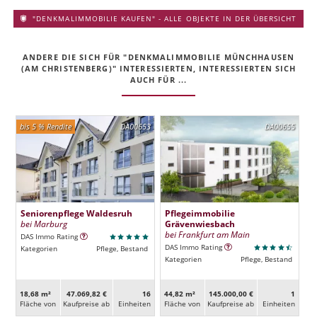
"DENKMALIMMOBILIE KAUFEN" - ALLE OBJEKTE IN DER ÜBERSICHT
ANDERE DIE SICH FÜR "DENKMALIMMOBILIE MÜNCHHAUSEN
(AM CHRISTENBERG)" INTERESSIERTEN, INTERESSIERTEN SICH
AUCH FÜR ...
bis 5 % Rendite
DA00653
DA00655
Seniorenpflege Waldesruh
Pflegeimmobilie
bei Marburg
Grävenwiesbach
bei Frankfurt am Main
DAS Immo Rating
DAS Immo Rating
Kategorien
Pflege, Bestand
Kategorien
Pflege, Bestand
18,68 m²
47.069,82 €
16
44,82 m²
145.000,00 €
1
Fläche von
Kaufpreise ab
Ein­heiten
Fläche von
Kaufpreise ab
Ein­heiten