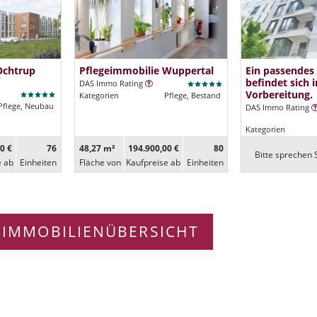
Ochtrup
Pflegeimmobilie Wuppertal
Ein passendes
befindet sich i
DAS Immo Rating
Vorbereitung.
Kategorien
Pflege, Bestand
Pflege, Neubau
DAS Immo Rating
Kategorien
0 €
76
48,27 m²
194.900,00 €
80
Bitte sprechen S
e ab
Ein­heiten
Fläche von
Kaufpreise ab
Ein­heiten
 IMMOBILIENÜBERSICHT