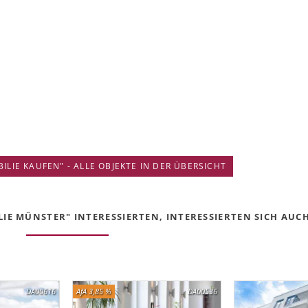
IE KAUFEN" - ALLE OBJEKTE IN DER ÜBERSICHT
E MÜNSTER" INTERESSIERTEN, INTERESSIERTEN SICH AUCH 
DA00616
AfA 3,85 %
DA00536