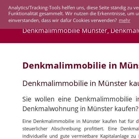
Analytics/Tracking-Tools helfen uns, diese Seite ständig zu
IMMOBILIEN
Funktionalität gesammelt. Wir nutzen die Erkenntnisse, um u
einverstanden, dass wir dafür Cookies verwenden?
mehr
Denkmalimmobilie Münster, Denkma
Denkmalimmobilie in Mün
Denkmalimmobilie in Münster ka
Sie wollen eine Denkmalimmobilie i
Denkmalwohnung in Münster kaufen?
Eine Denkmalimmobilie in Münster kaufen hat für de
steuerlicher Abschreibung profitiert. Eine Denkm
individuelle und gute vermietbare Kapitalanlage z