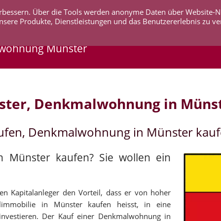
 verbessern. Über die Tools werden anonyme Daten über Website-
AKTUELLES
UNTERNEHMEN
SERVICE
KO
nsere Produkte, Dienstleistungen und das Benutzererlebnis zu ve
lwohnung Münster
ster, Denkmalwohnung in Müns
ufen, Denkmalwohnung in Münster kau
n Münster kaufen? Sie wollen ein
n Kapitalanleger den Vorteil, dass er von hoher
alimmobilie in Münster kaufen heisst, in eine
u investieren. Der Kauf einer Denkmalwohnung in