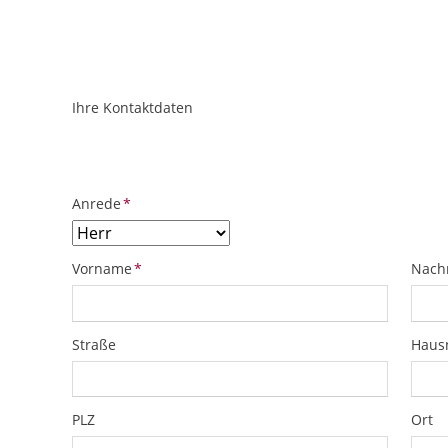
Ihre Kontaktdaten
ObjektPlatzhalter
URL
Pflichtfeld
Anrede
*
Pflichtfeld
Pflich
Vorname
*
Nach
Straße
Hau
PLZ
Ort