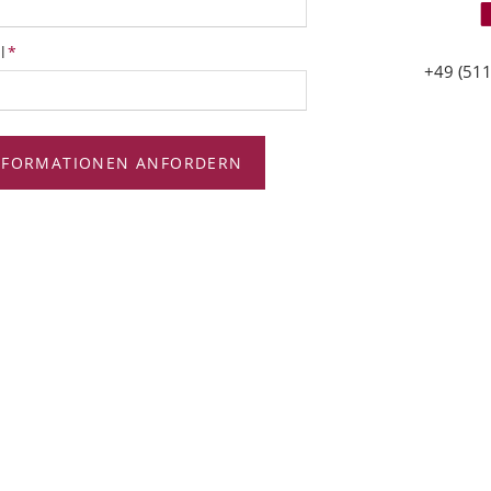
tfeld
l
*
+49 (511
NFORMATIONEN ANFORDERN