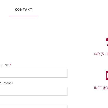
KONTAKT
+49 (511
tfeld
name
*
snummer
INFO@D