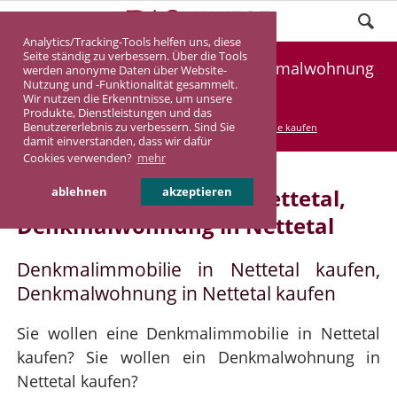
Analytics/Tracking-Tools helfen uns, diese
Seite ständig zu verbessern. Über die Tools
Denkmalimmobilie Nettetal, Denkmalwohnung
werden anonyme Daten über Website-
Nutzung und -Funktionalität gesammelt.
Nettetal
Wir nutzen die Erkenntnisse, um unsere
Produkte, Dienstleistungen und das
Benutzererlebnis zu verbessern. Sind Sie
DASINVEST
Service
Denkmalimmobilie kaufen
damit einverstanden, dass wir dafür
Cookies verwenden?
mehr
Denkmalimmobilie in Nettetal,
ablehnen
akzeptieren
Denkmalwohnung in Nettetal
Denkmalimmobilie in Nettetal kaufen,
Denkmalwohnung in Nettetal kaufen
Sie wollen eine Denkmalimmobilie in Nettetal
kaufen? Sie wollen ein Denkmalwohnung in
Nettetal kaufen?