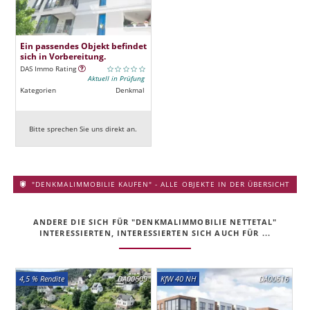
Ein passendes Objekt befindet
sich in Vorbereitung.
DAS Immo Rating
Aktuell in Prüfung
Kategorien
Denkmal
Bitte sprechen Sie uns direkt an.
"DENKMALIMMOBILIE KAUFEN" - ALLE OBJEKTE IN DER ÜBERSICHT
ANDERE DIE SICH FÜR "DENKMALIMMOBILIE NETTETAL"
INTERESSIERTEN, INTERESSIERTEN SICH AUCH FÜR ...
4,5 % Rendite
DA00609
KfW 40 NH
DA00616