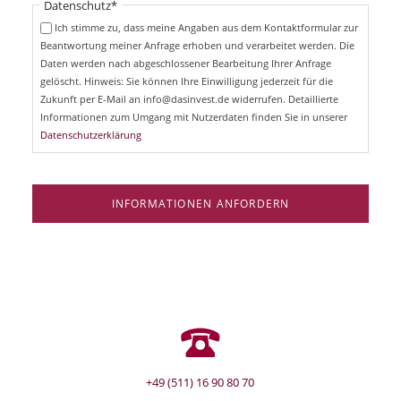
Pflichtfeld
Datenschutz
*
f
c
e
Ich stimme zu, dass meine Angaben aus dem Kontaktformular zur
h
l
Beantwortung meiner Anfrage erhoben und verarbeitet werden. Die
t
d
Daten werden nach abgeschlossener Bearbeitung Ihrer Anfrage
f
e
gelöscht. Hinweis: Sie können Ihre Einwilligung jederzeit für die
l
Zukunft per E-Mail an info@dasinvest.de widerrufen. Detaillierte
d
Informationen zum Umgang mit Nutzerdaten finden Sie in unserer
Datenschutzerklärung
INFORMATIONEN ANFORDERN
+49 (511) 16 90 80 70