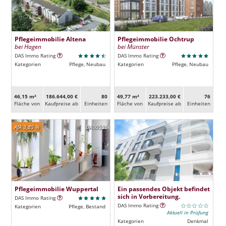
Pflegeimmobilie Altena
Pflegeimmobilie Ochtrup
bei Hagen
bei Münster
DAS Immo Rating
DAS Immo Rating
Kategorien
Pflege, Neubau
Kategorien
Pflege, Neubau
46,15 m²
186.644,00 €
80
49,77 m²
223.233,00 €
76
Fläche von
Kaufpreise ab
Ein­heiten
Fläche von
Kaufpreise ab
Ein­heiten
AfA 3,85 %
DA00536
Pflegeimmobilie Wuppertal
Ein passendes Objekt befindet
sich in Vorbereitung.
DAS Immo Rating
DAS Immo Rating
Kategorien
Pflege, Bestand
Aktuell in Prüfung
Kategorien
Denkmal