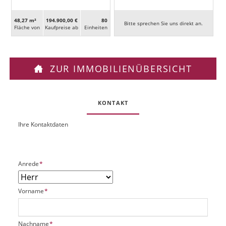
48,27 m²
194.900,00 €
80
Bitte sprechen Sie uns direkt an.
Fläche von
Kaufpreise ab
Ein­heiten
ZUR IMMOBILIENÜBERSICHT
KONTAKT
Ihre Kontaktdaten
O
U
b
R
j
L
e
P
Anrede
*
k
f
t
l
P
P
Vorname
*
i
l
f
c
a
l
h
t
i
t
P
Nachname
*
z