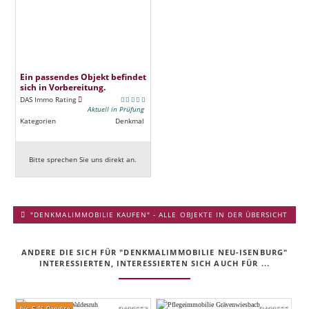
Ein passendes Objekt befindet
sich in Vorbereitung.
DAS Immo Rating
Aktuell in Prüfung
Kategorien
Denkmal
Bitte sprechen Sie uns direkt an.
"DENKMALIMMOBILIE KAUFEN" - ALLE OBJEKTE IN DER ÜBERSICHT
ANDERE DIE SICH FÜR "DENKMALIMMOBILIE NEU-ISENBURG"
INTERESSIERTEN, INTERESSIERTEN SICH AUCH FÜR ...
bis 5 % Rendite
DA00653
DA00655