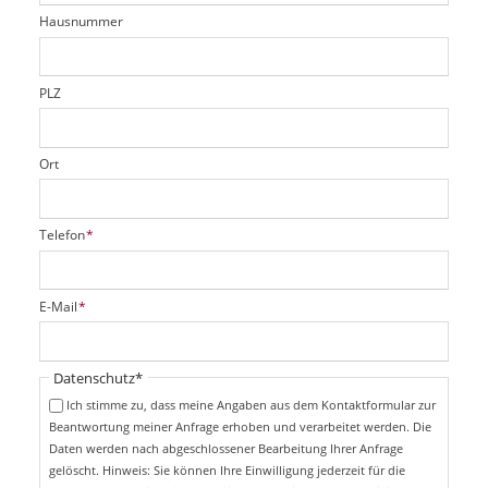
t
r
d
Hausnummer
f
e
l
d
PLZ
Ort
P
Telefon
*
f
l
i
P
E-Mail
*
c
f
h
l
t
i
Pflichtfeld
Datenschutz
*
f
c
e
Ich stimme zu, dass meine Angaben aus dem Kontaktformular zur
h
l
Beantwortung meiner Anfrage erhoben und verarbeitet werden. Die
t
d
Daten werden nach abgeschlossener Bearbeitung Ihrer Anfrage
f
e
gelöscht. Hinweis: Sie können Ihre Einwilligung jederzeit für die