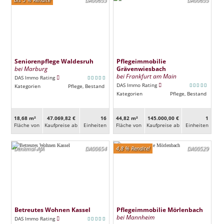
Seniorenpflege Waldesruh
Pflegeimmobilie
bei Marburg
Grävenwiesbach
bei Frankfurt am Main
DAS Immo Rating
DAS Immo Rating
Kategorien
Pflege, Bestand
Kategorien
Pflege, Bestand
18,68 m²
47.069,82 €
16
44,82 m²
145.000,00 €
1
Fläche von
Kaufpreise ab
Ein­heiten
Fläche von
Kaufpreise ab
Ein­heiten
Denkmal-AfA
DA00654
4,8 % Rendite!
DA00529
Betreutes Wohnen Kassel
Pflegeimmobilie Mörlenbach
bei Mannheim
DAS Immo Rating