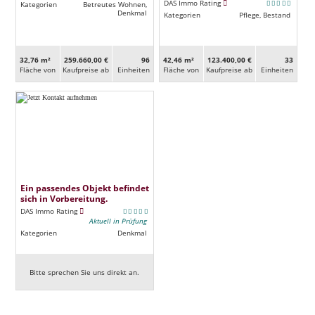
DAS Immo Rating
Kategorien
Betreutes Wohnen,
Denkmal
Kategorien
Pflege, Bestand
32,76 m²
259.660,00 €
96
42,46 m²
123.400,00 €
33
Fläche von
Kaufpreise ab
Ein­heiten
Fläche von
Kaufpreise ab
Ein­heiten
Ein passendes Objekt befindet
sich in Vorbereitung.
DAS Immo Rating
Aktuell in Prüfung
Kategorien
Denkmal
Bitte sprechen Sie uns direkt an.