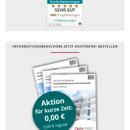
INFOR­MATIONS­BROSCHÜRE JETZT KOSTEN­FREI BESTELLEN