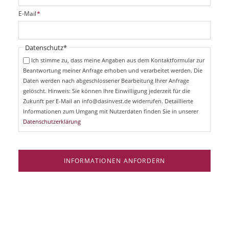
i
P
E-Mail
*
c
f
h
l
t
i
Pflichtfeld
Datenschutz
*
f
c
e
Ich stimme zu, dass meine Angaben aus dem Kontaktformular zur
h
l
Beantwortung meiner Anfrage erhoben und verarbeitet werden. Die
t
d
Daten werden nach abgeschlossener Bearbeitung Ihrer Anfrage
f
e
gelöscht. Hinweis: Sie können Ihre Einwilligung jederzeit für die
l
Zukunft per E-Mail an info@dasinvest.de widerrufen. Detaillierte
d
Informationen zum Umgang mit Nutzerdaten finden Sie in unserer
Datenschutzerklärung
INFORMATIONEN ANFORDERN