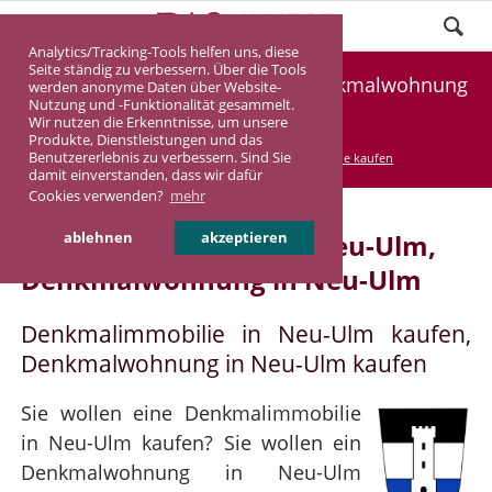
Analytics/Tracking-Tools helfen uns, diese
Seite ständig zu verbessern. Über die Tools
Denkmalimmobilie Neu-Ulm, Denkmalwohnung
werden anonyme Daten über Website-
Nutzung und -Funktionalität gesammelt.
Neu-Ulm
Wir nutzen die Erkenntnisse, um unsere
Produkte, Dienstleistungen und das
Benutzererlebnis zu verbessern. Sind Sie
DASINVEST
Service
Denkmalimmobilie kaufen
damit einverstanden, dass wir dafür
Cookies verwenden?
mehr
Denkmalimmobilie in Neu-Ulm,
ablehnen
akzeptieren
Denkmalwohnung in Neu-Ulm
Denkmalimmobilie in Neu-Ulm kaufen,
Denkmalwohnung in Neu-Ulm kaufen
Sie wollen eine Denkmalimmobilie
in Neu-Ulm kaufen? Sie wollen ein
Denkmalwohnung in Neu-Ulm