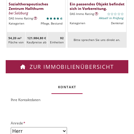
Sozialtherapeutisches
Ein passendes Objekt befindet
Zentrum Hallthurm
sich in Vorbereitung.
bei Salzburg
DAS Immo Rating
Aktuell in Prüfung
DAS Immo Rating
Kategorien
Denkmal
Kategorien
Pflege, Bestand
54,20 m²
121.984,80 €
92
Bitte sprechen Sie uns direkt an.
Fläche von
Kaufpreise ab
Ein­heiten
ZUR IMMOBILIENÜBERSICHT
KONTAKT
Ihre Kontaktdaten
O
U
b
R
j
L
e
P
Anrede
*
k
f
t