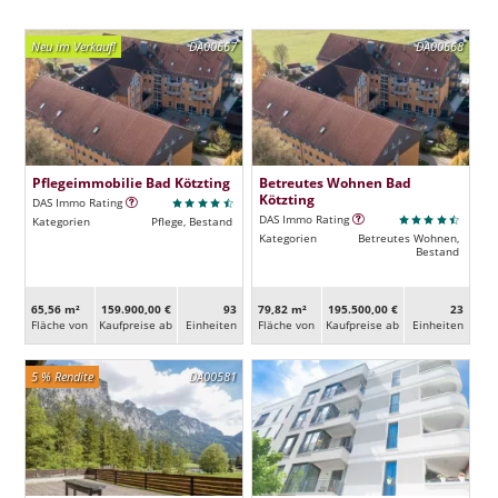
Neu im Verkauf!
DA00667
DA00668
Pflegeimmobilie Bad Kötzting
Betreutes Wohnen Bad
Kötzting
DAS Immo Rating
DAS Immo Rating
Kategorien
Pflege, Bestand
Kategorien
Betreutes Wohnen,
Bestand
65,56 m²
159.900,00 €
93
79,82 m²
195.500,00 €
23
Fläche von
Kaufpreise ab
Ein­heiten
Fläche von
Kaufpreise ab
Ein­heiten
5 % Rendite
DA00581