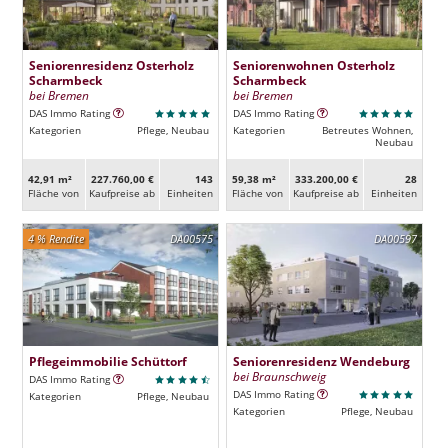
Seniorenresidenz Osterholz
Seniorenwohnen Osterholz
Scharmbeck
Scharmbeck
bei Bremen
bei Bremen
DAS Immo Rating
DAS Immo Rating
Kategorien
Pflege, Neubau
Kategorien
Betreutes Wohnen,
Neubau
42,91 m²
227.760,00 €
143
59,38 m²
333.200,00 €
28
Fläche von
Kaufpreise ab
Ein­heiten
Fläche von
Kaufpreise ab
Ein­heiten
4 % Rendite
DA00575
DA00597
Pflegeimmobilie Schüttorf
Seniorenresidenz Wendeburg
bei Braunschweig
DAS Immo Rating
DAS Immo Rating
Kategorien
Pflege, Neubau
Kategorien
Pflege, Neubau