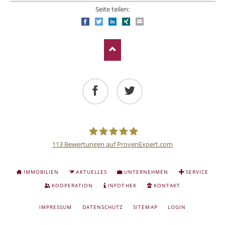
Seite teilen:
Facebook
Twitter
LinkedIn
Xing
E-mail
Facebook
Twitter
113
Bewertungen auf ProvenExpert.com
Deutsche
NAVIGATION
IMMOBILIEN
AKTUELLES
UNTERNEHMEN
SERVICE
ÜBERSPRINGEN
Anlage
KOOPERATION
INFOTHEK
KONTAKT
NAVIGATION
IMPRESSUM
DATENSCHUTZ
SITEMAP
LOGIN
und
ÜBERSPRINGEN