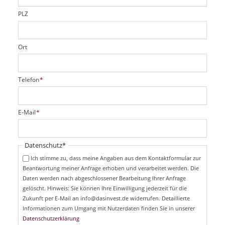
l
d
PLZ
Ort
P
Telefon
*
f
l
i
P
E-Mail
*
c
f
h
l
t
i
Pflichtfeld
Datenschutz
*
f
c
e
Ich stimme zu, dass meine Angaben aus dem Kontaktformular zur
h
l
Beantwortung meiner Anfrage erhoben und verarbeitet werden. Die
t
d
Daten werden nach abgeschlossener Bearbeitung Ihrer Anfrage
f
e
gelöscht. Hinweis: Sie können Ihre Einwilligung jederzeit für die
l
Zukunft per E-Mail an info@dasinvest.de widerrufen. Detaillierte
d
Informationen zum Umgang mit Nutzerdaten finden Sie in unserer
Datenschutzerklärung