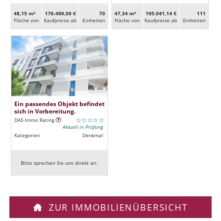
48,15 m²
176.489,00 €
70
47,34 m²
195.041,14 €
111
Fläche von
Kaufpreise ab
Ein­heiten
Fläche von
Kaufpreise ab
Ein­heiten
Ein passendes Objekt befindet
sich in Vorbereitung.
DAS Immo Rating
Aktuell in Prüfung
Kategorien
Denkmal
Bitte sprechen Sie uns direkt an.
ZUR IMMOBILIENÜBERSICHT