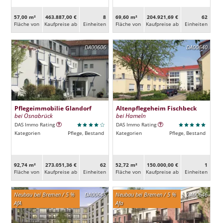
57,00 m²
463.887,00 €
8
69,60 m²
204.921,69 €
62
Fläche von
Kaufpreise ab
Ein­heiten
Fläche von
Kaufpreise ab
Ein­heiten
DA00606
DA00640
Pflegeimmobilie Glandorf
Altenpflegeheim Fischbeck
bei Osnabrück
bei Hameln
DAS Immo Rating
DAS Immo Rating
Kategorien
Pflege, Bestand
Kategorien
Pflege, Bestand
92,74 m²
273.051,36 €
62
52,72 m²
150.000,00 €
1
Fläche von
Kaufpreise ab
Ein­heiten
Fläche von
Kaufpreise ab
Ein­heiten
Neubau bei Bremen / 5 %
DA00645
Neubau bei Bremen / 5 %
DA00646
AfA
Afa