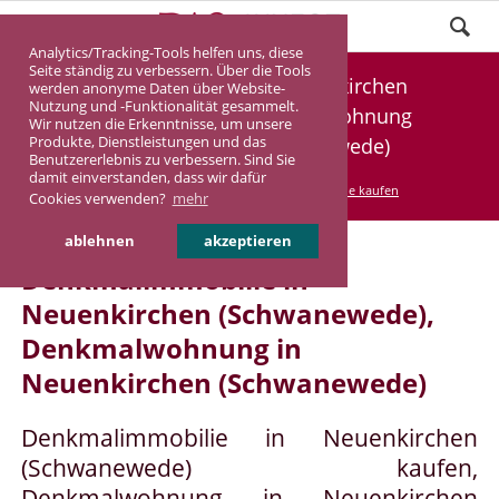
Analytics/Tracking-Tools helfen uns, diese
Seite ständig zu verbessern. Über die Tools
Denkmalimmobilie Neuenkirchen
werden anonyme Daten über Website-
Nutzung und -Funktionalität gesammelt.
(Schwanewede), Denkmalwohnung
Wir nutzen die Erkenntnisse, um unsere
Produkte, Dienstleistungen und das
Neuenkirchen (Schwanewede)
Benutzererlebnis zu verbessern. Sind Sie
damit einverstanden, dass wir dafür
DASINVEST
Service
Denkmalimmobilie kaufen
Cookies verwenden?
mehr
ablehnen
akzeptieren
Denkmalimmobilie in
Neuenkirchen (Schwanewede),
Denkmalwohnung in
Neuenkirchen (Schwanewede)
Denkmalimmobilie in Neuenkirchen
(Schwanewede) kaufen,
Denkmalwohnung in Neuenkirchen