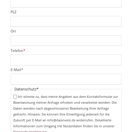
l
d
PLZ
Ort
P
Telefon
*
f
l
i
P
E-Mail
*
c
f
h
l
t
i
Pflichtfeld
Datenschutz
*
f
c
e
Ich stimme zu, dass meine Angaben aus dem Kontaktformular zur
h
l
Beantwortung meiner Anfrage erhoben und verarbeitet werden. Die
t
d
Daten werden nach abgeschlossener Bearbeitung Ihrer Anfrage
f
e
gelöscht. Hinweis: Sie können Ihre Einwilligung jederzeit für die
l
Zukunft per E-Mail an info@dasinvest.de widerrufen. Detaillierte
d
Informationen zum Umgang mit Nutzerdaten finden Sie in unserer
Datenschutzerklärung