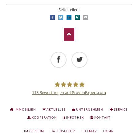
Seite teilen:
Facebook
Twitter
LinkedIn
Xing
E-mail
Facebook
Twitter
113
Bewertungen auf ProvenExpert.com
Deutsche
NAVIGATION
IMMOBILIEN
AKTUELLES
UNTERNEHMEN
SERVICE
ÜBERSPRINGEN
Anlage
KOOPERATION
INFOTHEK
KONTAKT
NAVIGATION
IMPRESSUM
DATENSCHUTZ
SITEMAP
LOGIN
und
ÜBERSPRINGEN