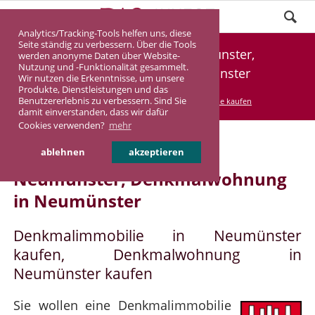
Analytics/Tracking-Tools helfen uns, diese
Seite ständig zu verbessern. Über die Tools
Denkmalimmobilie Neumünster,
werden anonyme Daten über Website-
Nutzung und -Funktionalität gesammelt.
Denkmalwohnung Neumünster
Wir nutzen die Erkenntnisse, um unsere
Produkte, Dienstleistungen und das
Benutzererlebnis zu verbessern. Sind Sie
DASINVEST
Service
Denkmalimmobilie kaufen
damit einverstanden, dass wir dafür
Cookies verwenden?
mehr
Denkmalimmobilie in
ablehnen
akzeptieren
Neumünster, Denkmalwohnung
in Neumünster
Denkmalimmobilie in Neumünster
kaufen, Denkmalwohnung in
Neumünster kaufen
Sie wollen eine Denkmalimmobilie