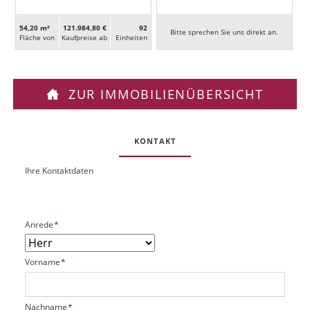
54,20 m²
121.984,80 €
92
Bitte sprechen Sie uns direkt an.
Fläche von
Kaufpreise ab
Ein­heiten
ZUR IMMOBILIENÜBERSICHT
KONTAKT
Ihre Kontaktdaten
O
U
b
R
j
L
e
P
Anrede
*
k
f
t
l
P
P
Vorname
*
i
l
f
c
a
l
h
t
i
t
P
Nachname
*
z