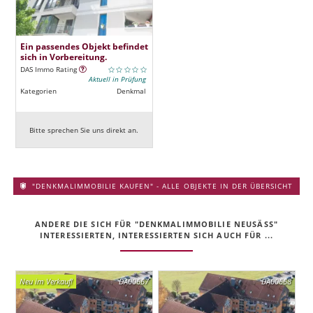
Ein passendes Objekt befindet
sich in Vorbereitung.
DAS Immo Rating
Aktuell in Prüfung
Kategorien
Denkmal
Bitte sprechen Sie uns direkt an.
"DENKMALIMMOBILIE KAUFEN" - ALLE OBJEKTE IN DER ÜBERSICHT
ANDERE DIE SICH FÜR "DENKMALIMMOBILIE NEUSÄSS" I
NTERESSIERTEN, INTERESSIERTEN SICH AUCH FÜR ...
Neu im Verkauf!
DA00667
DA00668