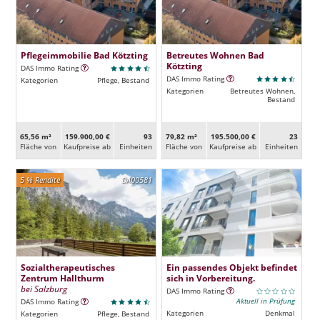
Pflegeimmobilie Bad Kötzting
Betreutes Wohnen Bad
Kötzting
DAS Immo Rating
DAS Immo Rating
Kategorien
Pflege, Bestand
Kategorien
Betreutes Wohnen,
Bestand
65,56 m²
159.900,00 €
93
79,82 m²
195.500,00 €
23
Fläche von
Kaufpreise ab
Ein­heiten
Fläche von
Kaufpreise ab
Ein­heiten
5 % Rendite
DA00581
Sozialtherapeutisches
Ein passendes Objekt befindet
Zentrum Hallthurm
sich in Vorbereitung.
bei Salzburg
DAS Immo Rating
Aktuell in Prüfung
DAS Immo Rating
Kategorien
Denkmal
Kategorien
Pflege, Bestand