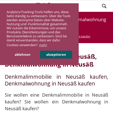
Analytics/Tracking-Tools helfen uns, diese
Seite ständig zu verbessern. Über die Tools
Denkmalimmobilie Neusäß, Denkmalwohnung
werden anonyme Daten über Website-
Nutzung und -Funktionalität gesammelt.
Neusäß
Wir nutzen die Erkenntnisse, um unsere
Produkte, Dienstleistungen und das
Benutzererlebnis zu verbessern. Sind Sie
DASINVEST
Service
Denkmalimmobilie kaufen
damit einverstanden, dass wir dafür
Cookies verwenden?
mehr
Denkmalimmobilie in Neusäß,
ablehnen
akzeptieren
Denkmalwohnung in Neusäß
Denkmalimmobilie in Neusäß kaufen,
Denkmalwohnung in Neusäß kaufen
Sie wollen eine Denkmalimmobilie in Neusäß
kaufen? Sie wollen ein Denkmalwohnung in
Neusäß kaufen?