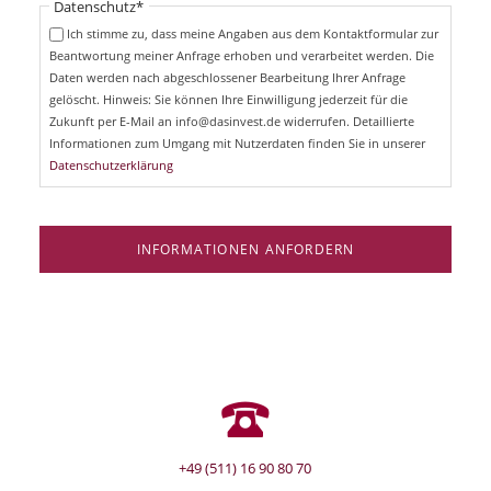
Pflichtfeld
Datenschutz
*
f
c
e
Ich stimme zu, dass meine Angaben aus dem Kontaktformular zur
h
l
Beantwortung meiner Anfrage erhoben und verarbeitet werden. Die
t
d
Daten werden nach abgeschlossener Bearbeitung Ihrer Anfrage
f
e
gelöscht. Hinweis: Sie können Ihre Einwilligung jederzeit für die
l
Zukunft per E-Mail an info@dasinvest.de widerrufen. Detaillierte
d
Informationen zum Umgang mit Nutzerdaten finden Sie in unserer
Datenschutzerklärung
INFORMATIONEN ANFORDERN
+49 (511) 16 90 80 70