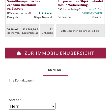
Sozialtherapeutisches
Ein passendes Objekt befindet
Zentrum Hallthurm
sich in Vorbereitung.
bei Salzburg
DAS Immo Rating
Aktuell in Prüfung
DAS Immo Rating
Kategorien
Denkmal
Kategorien
Pflege, Bestand
54,20 m²
121.984,80 €
92
Bitte sprechen Sie uns direkt an.
Fläche von
Kaufpreise ab
Ein­heiten
ZUR IMMOBILIENÜBERSICHT
KONTAKT
Ihre Kontaktdaten
O
U
b
R
j
L
e
P
Anrede
*
k
f
t
l
P