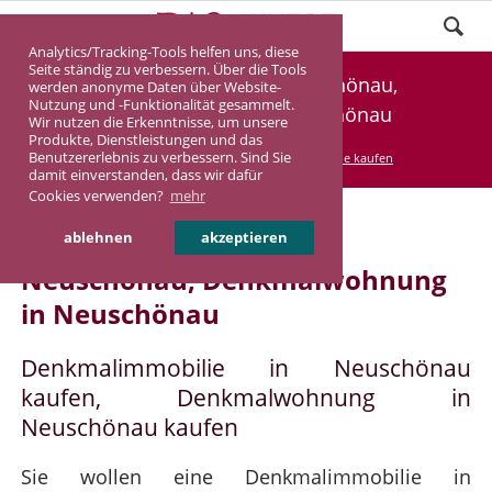
Analytics/Tracking-Tools helfen uns, diese
Seite ständig zu verbessern. Über die Tools
Denkmalimmobilie Neuschönau,
werden anonyme Daten über Website-
Nutzung und -Funktionalität gesammelt.
Denkmalwohnung Neuschönau
Wir nutzen die Erkenntnisse, um unsere
Produkte, Dienstleistungen und das
Benutzererlebnis zu verbessern. Sind Sie
DASINVEST
Service
Denkmalimmobilie kaufen
damit einverstanden, dass wir dafür
Cookies verwenden?
mehr
Denkmalimmobilie in
ablehnen
akzeptieren
Neuschönau, Denkmalwohnung
in Neuschönau
Denkmalimmobilie in Neuschönau
kaufen, Denkmalwohnung in
Neuschönau kaufen
Sie wollen eine Denkmalimmobilie in