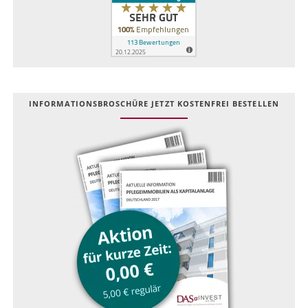
INFOR­MATIONS­BROSCHÜRE JETZT KOSTEN­FREI BESTELLEN