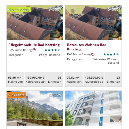
Neu im Verkauf!
DA00667
DA00668
Pflegeimmobilie Bad Kötzting
Betreutes Wohnen Bad
Kötzting
DAS Immo Rating
DAS Immo Rating
Kategorien
Pflege, Bestand
Kategorien
Betreutes Wohnen,
Bestand
65,56 m²
159.900,00 €
93
79,82 m²
195.500,00 €
23
Fläche von
Kaufpreise ab
Ein­heiten
Fläche von
Kaufpreise ab
Ein­heiten
5 % Rendite
DA00581