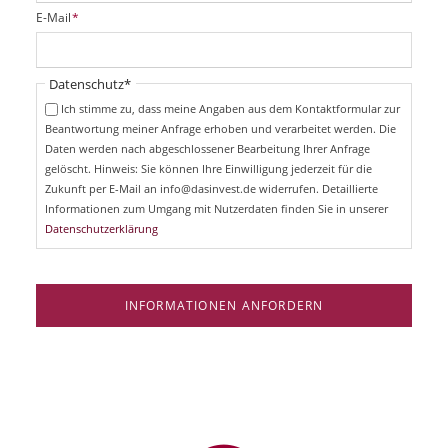
i
P
E-Mail
*
c
f
h
l
t
i
Pflichtfeld
Datenschutz
*
f
c
e
Ich stimme zu, dass meine Angaben aus dem Kontaktformular zur
h
l
Beantwortung meiner Anfrage erhoben und verarbeitet werden. Die
t
d
Daten werden nach abgeschlossener Bearbeitung Ihrer Anfrage
f
e
gelöscht. Hinweis: Sie können Ihre Einwilligung jederzeit für die
l
Zukunft per E-Mail an info@dasinvest.de widerrufen. Detaillierte
d
Informationen zum Umgang mit Nutzerdaten finden Sie in unserer
Datenschutzerklärung
INFORMATIONEN ANFORDERN